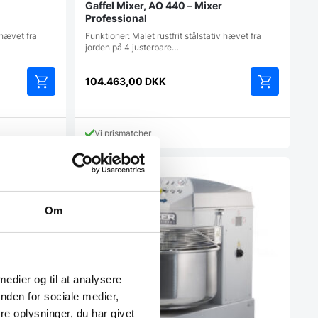
Gaffel Mixer, AO 440 – Mixer
Professional
 hævet fra
Funktioner: Malet rustfrit stålstativ hævet fra
jorden på 4 justerbare…
104.463,00
DKK
Vi prismatcher
Om
 medier og til at analysere
nden for sociale medier,
e oplysninger, du har givet