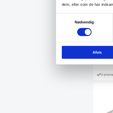
dem, eller som de har indsaml
Samtykkevalg
Nødvendig
Spiral M
100 – Mi
Funktioner:
med kontra
Afvis
79.998,
Vi prism