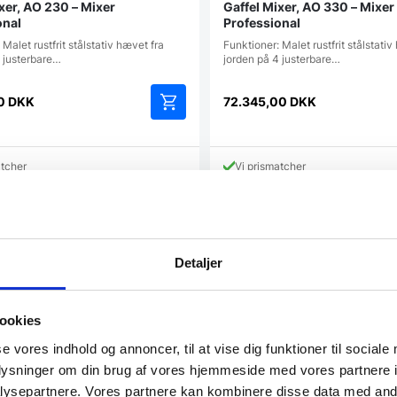
xer, AO 230 – Mixer
Gaffel Mixer, AO 330 – Mixer
onal
Professional
 Malet rustfrit stålstativ hævet fra
Funktioner: Malet rustfrit stålstativ
4 justerbare…
jorden på 4 justerbare…
50
DKK
72.345,00
DKK
atcher
Vi prismatcher
Detaljer
ookies
se vores indhold og annoncer, til at vise dig funktioner til sociale
oplysninger om din brug af vores hjemmeside med vores partnere i
ysepartnere. Vores partnere kan kombinere disse data med andr