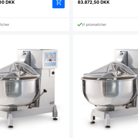
,00
DKK
83.872,50
DKK
atcher
Vi prismatcher