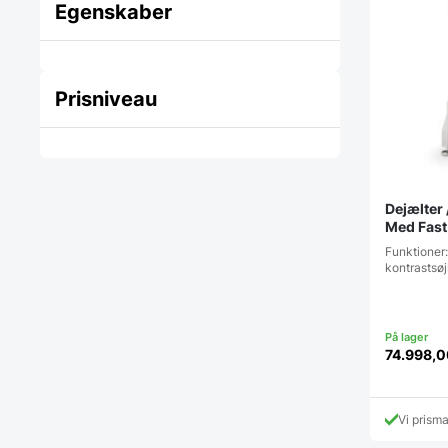
Egenskaber
Prisniveau
Dejælter 
Med Fast 
Professi
Funktioner:
kontrastsøj
74.998,
Vi prism