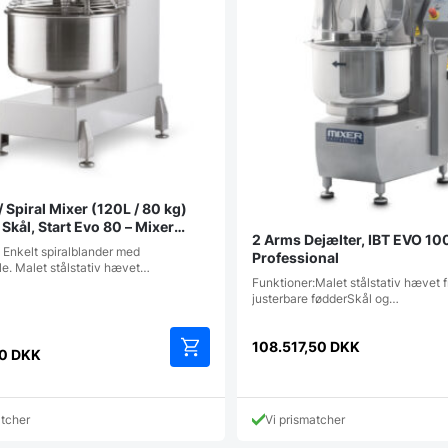
/ Spiral Mixer (120L / 80 kg)
Skål, Start Evo 80 – Mixer
2 Arms Dejælter, IBT EVO 10
onal
 Enkelt spiralblander med
Professional
le. Malet stålstativ hævet…
Funktioner:Malet stålstativ hævet f
justerbare fødderSkål og…
108.517,50
DKK
00
DKK
atcher
Vi prismatcher