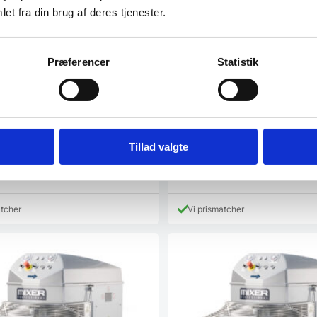
et fra din brug af deres tjenester.
Præferencer
Statistik
ixer Med Fast Skål, ASM EVO
Spiral Mixer Med Fast Skål,
xer Professional
130 – Mixer Professional
 Mixer med enkelt spiral æltesystem
Funktioner: Mixer med enkelt spira
stsøjle. Malet…
med kontrastsøjle. Malet…
Tillad valgte
00
DKK
77.910,00
DKK
atcher
Vi prismatcher