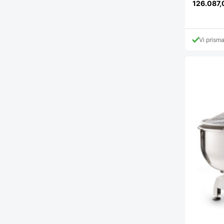
126.087
Vi prism