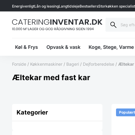
Energivenligt
Lån og leasing
Langtidsleje
Bestsellers
Storkøkken specialis
Køl & Frys
Opvask & vask
Koge, Stege, Varme
Forside
/
Køkkenmaskiner
/
Bageri
/
Dejforberedelse
/
Æltekar 
Æltekar med fast kar
Kategorier
Populær