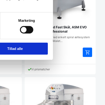
Marketing
 ASM EVO
Spiral Mixer Med Fast Skål, ASM EVO
160 – Mixer Professional
l æltesystem
Funktioner: Mixer med enkelt spiral æltesystem
med kontrastsøjle. Malet…
Tillad alle
92.697,00
DKK
Vi prismatcher