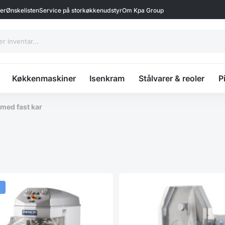
ter
Ønskelisten
Service på storkøkkenudstyr
Om Kpa Group
Køkkenmaskiner
Isenkram
Stålvarer & reoler
P
med fast kar
t