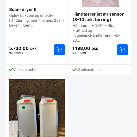
Scan-dryer II
Håndtørrer jet m/ sensor
Oplev bekvem og effektiv
(8-10 sek. tørring)
håndtørring med Thermex Scan-
Dryer II. Den…
Håndtørrer HD-20 – lille,
kraftfuld og
hygiejniskHåndtørreren HD-
20…
5.730,00
1.198,00
DKK
DKK
ex. moms
ex. moms
Vi prismatcher
Vi prismatcher