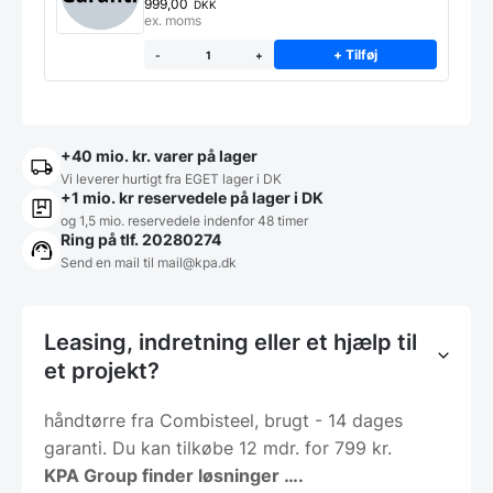
produkt
999,00
DKK
ex. moms
+ Tilføj
-
+
+40 mio. kr. varer på lager
Vi leverer hurtigt fra EGET lager i DK
+1 mio. kr reservedele på lager i DK
og 1,5 mio. reservedele indenfor 48 timer
Ring på tlf. 20280274
Send en mail til
mail@kpa.dk
Leasing, indretning eller et hjælp til
et projekt?
håndtørre fra Combisteel, brugt - 14 dages
garanti. Du kan tilkøbe 12 mdr. for 799 kr.
KPA Group finder løsninger ….