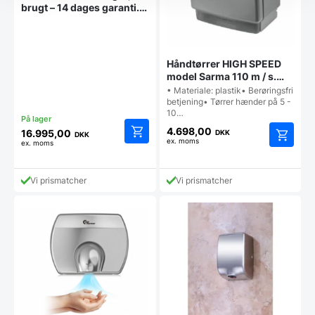
brugt – 14 dages garanti.
Du kan tilkøbe 12 mdr. for
799 kr.
Håndtørrer HIGH SPEED
model Sarma 110 m / s.
Tørrer hænderne på 5-10
• Materiale: plastik• Berøringsfri
sek.
betjening• Tørrer hænder på 5 -
10…
4.698,00
16.995,00
DKK
DKK
ex. moms
ex. moms
Vi prismatcher
Vi prismatcher