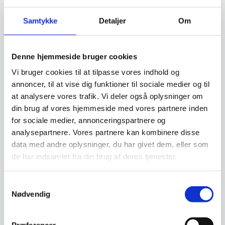
fabrikater, som vi renoverer og sælger igen. Få
derfor en vurdering af din gamle maskine.
Samtykke
Detaljer
Om
Klik her og få et tilbud
Denne hjemmeside bruger cookies
Vi bruger cookies til at tilpasse vores indhold og
annoncer, til at vise dig funktioner til sociale medier og til
Finansiering
at analysere vores trafik. Vi deler også oplysninger om
din brug af vores hjemmeside med vores partnere inden
for sociale medier, annonceringspartnere og
Ønsker du at få dine varer finansieret har vi
analysepartnere. Vores partnere kan kombinere disse
både eget finansieringsselskab samt eksterne
data med andre oplysninger, du har givet dem, eller som
samarbejdspartnere. Du findes vores beregner
de har indsamlet fra din brug af deres tjenester.
og ansøgningsskema her:
Samtykkevalg
Beregn og ansøg her
Nødvendig
Præferencer