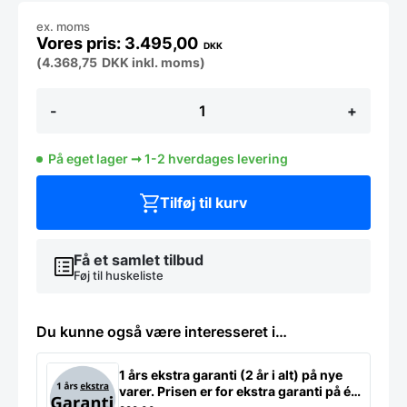
ex. moms
3.495,00
DKK
(
4.368,75
DKK
inkl. moms)
håndtørre
-
+
fra
Combisteel,
brugt
På eget lager ➞ 1-2 hverdages levering
-
14
dages
Tilføj til kurv
garanti.
Du
kan
tilkøbe
Få et samlet tilbud
12
Føj til huskeliste
mdr.
for
799
Du kunne også være interesseret i…
kr.
antal
1 års ekstra garanti (2 år i alt) på nye
varer. Prisen er for ekstra garanti på ét