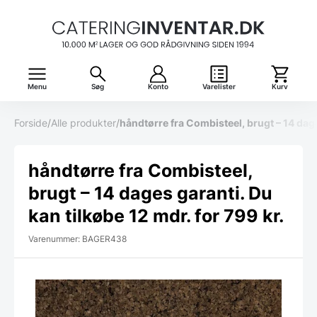
Menu
Søg
Konto
Varelister
Kurv
Forside
/
Alle produkter
/
håndtørre fra Combisteel, brugt – 14 dage
håndtørre fra Combisteel,
brugt – 14 dages garanti. Du
kan tilkøbe 12 mdr. for 799 kr.
Varenummer: BAGER438