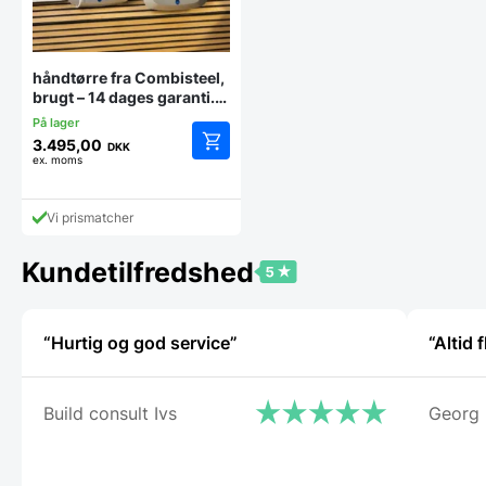
håndtørre fra Combisteel,
brugt – 14 dages garanti.
Du kan tilkøbe 12 mdr. for
799 kr.
3.495,00
DKK
ex. moms
Vi prismatcher
Kundetilfredshed
“Hurtig og god service”
“Altid
Build consult Ivs
Georg