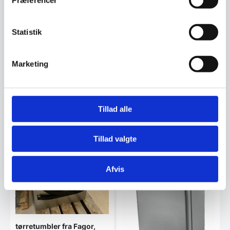
Har du spørgsmål til varen? Klik her
Statistik
Vi prismatcher - Klik her
Marketing
Relaterede varer
Tillad alle
Tillad valgte
Afvis
tørretumbler fra Fagor,