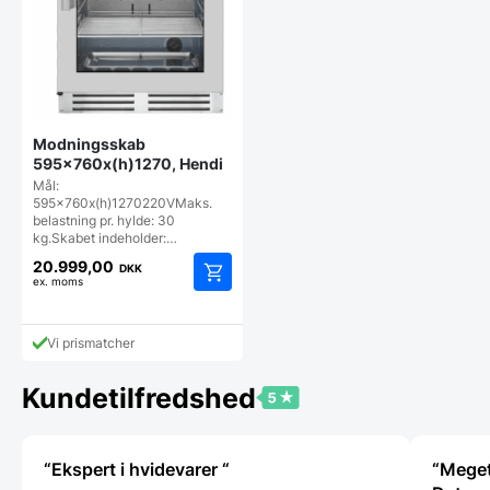
Modningsskab
595x760x(h)1270, Hendi
Mål:
595x760x(h)1270220VMaks.
belastning pr. hylde: 30
kg.Skabet indeholder:…
20.999,00
DKK
ex. moms
Vi prismatcher
Kundetilfredshed
“Ekspert i hvidevarer “
“Meget