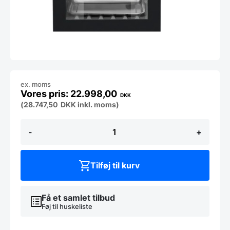
ex. moms
22.998,00
DKK
(
28.747,50
DKK
inkl. moms)
Modningsskab
-
+
i
sort
Artic
Dry
Tilføj til kurv
antal
Få et samlet tilbud
Føj til huskeliste