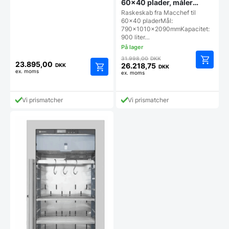
60×40 plader, måler
790x1010x2090 m/
Raskeskab fra Macchef til
ståldør
60x40 pladerMål:
790x1010x2090mmKapacitet:
900 liter…
Den
31.998,00
DKK
23.895,00
oprindelige
26.218,75
DKK
DKK
ex. moms
Den
ex. moms
pris
aktuelle
var:
pris
31.998,00 DKK.
Vi prismatcher
Vi prismatcher
er:
26.218,75 DKK.