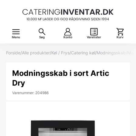
Menu
Søg
Konto
Varelister
Kurv
Forside
/
Alle produkter
/
Køl / Frys
/
Catering køl
/
Modningsskab
/
Modn
Modningsskab i sort Artic
Dry
Varenummer: 204986