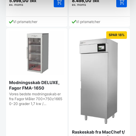
5.998,00
8.498,00
DKK
DKK
ex. moms
ex. moms
Vi prismatcher
Vi prismatcher
SPAR 18%
Modningsskab DELUXE,
Fagor FMA-1650
Vores bedste modningsskab er
fra Fagor Måler 700x750z1665
0-20 grader 1,7 kw /…
Raskeskab fra MacChef t/