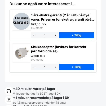
Du kunne også være interesseret i…
1 års ekstra garanti (2 år i alt) på nye
varer. Prisen er for ekstra garanti på ét
produkt
999,00
DKK
ex. moms
+ Tilføj
-
+
Shukoadapter (lovkrav for korrekt
jordforbindelse)
49,00
DKK
ex. moms
+ Tilføj
-
+
+40 mio. kr. varer på lager
Vi leverer hurtigt fra EGET lager i DK
+1 mio. kr reservedele på lager i DK
og 1,5 mio. reservedele indenfor 48 timer