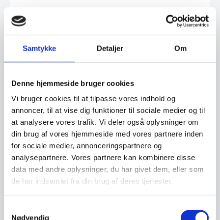
Finansiering
Samtykke
Detaljer
Om
Ønsker du at få dine varer finansieret har vi
både eget finansieringsselskab samt eksterne
Denne hjemmeside bruger cookies
samarbejdspartnere. Du findes vores beregner
Vi bruger cookies til at tilpasse vores indhold og
og ansøgningsskema her:
annoncer, til at vise dig funktioner til sociale medier og til
at analysere vores trafik. Vi deler også oplysninger om
Beregn og ansøg her
din brug af vores hjemmeside med vores partnere inden
for sociale medier, annonceringspartnere og
analysepartnere. Vores partnere kan kombinere disse
data med andre oplysninger, du har givet dem, eller som
Har du spørgsmål til varen? Klik her
de har indsamlet fra din brug af deres tjenester.
Vi prismatcher - Klik her
Samtykkevalg
Nødvendig