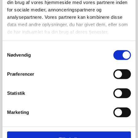
din brug af vores hjemmeside med vores partnere inden
Ønsker du at få dine varer finansieret har vi
for sociale medier, annonceringspartnere og
både eget finansieringsselskab samt eksterne
analysepartnere. Vores partnere kan kombinere disse
samarbejdspartnere. Du findes vores beregner
data med andre oplysninger, du har givet dem, eller som
og ansøgningsskema her:
de har indsamlet fra din brug af deres tjenester.
Beregn og ansøg her
Samtykkevalg
Nødvendig
Har du spørgsmål til varen? Klik her
Præferencer
Statistik
Vi prismatcher - Klik her
Marketing
Relaterede varer
SPAR 26%