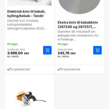
Elektrisk kniv til kebab,
kylling/kebab – Tandir
Elektrisk kniv til kebab,
Ekstra kniv til kebabkniv
kylling/kebabMed
(267240 og 267257),
ledningKnivstørrelse: Ø120…
Hendi
Diameter: 80 mmUdskift din
ødelagte eller mistede kniv for
at forlænge…
Den
Den
4.898,00
DKK
349,95
DKK
oprindelige
oprindelige
3.998,00
243,76
DKK
DKK
Den
Den
ex. moms
ex. moms
pris
pris
aktuelle
aktuelle
var:
var:
pris
pris
4.898,00 DKK.
349,95 DKK.
Vi prismatcher
Vi prismatcher
er:
er:
3.998,00 DKK.
243,76 DKK.