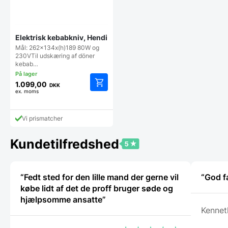
Elektrisk kebabkniv, Hendi
Mål: 262x134x(h)189 80W og
230VTil udskæring af döner
kebab…
1.099,00
DKK
ex. moms
Vi prismatcher
Kundetilfredshed
“Fedt sted for den lille mand der gerne vil
“God f
købe lidt af det de proff bruger søde og
hjælpsomme ansatte”
Kennet