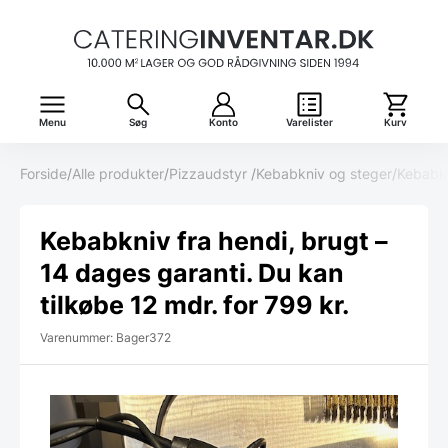
Menu
Søg
Konto
Varelister
Kurv
Forside
/
Alle produkter
/
Pizzaudstyr
/
Kebabkniv og steger
/
Kebabk
Kebabkniv fra hendi, brugt –
14 dages garanti. Du kan
tilkøbe 12 mdr. for 799 kr.
Varenummer: Bager372