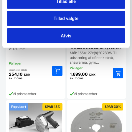
Tillad alle
Tillad valgte
Afvis
Ekstra kniv til Tandir
Kebabskærer – Med riller
Trådløs kebabkniv, Hendi
Ø 120 mm
Mål: 155x127x(h)20280W Til
udskæring af döner kebab,
shawarma, gyro…
Den
342,00
DKK
oprindelige
254,10
1.699,00
DKK
DKK
Den
ex. moms
ex. moms
pris
aktuelle
var:
pris
342,00 DKK.
Vi prismatcher
Vi prismatcher
er:
254,10 DKK.
Populært
SPAR 18%
SPAR 30%