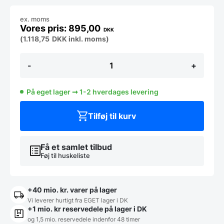
ex. moms
895,00
DKK
(
1.118,75
DKK
inkl. moms)
Kebabkniv
-
+
fra
hendi,
brugt
På eget lager ➞ 1-2 hverdages levering
-
14
dages
Tilføj til kurv
garanti.
Du
kan
tilkøbe
Få et samlet tilbud
12
Føj til huskeliste
mdr.
for
799
+40 mio. kr. varer på lager
kr.
antal
Vi leverer hurtigt fra EGET lager i DK
+1 mio. kr reservedele på lager i DK
og 1,5 mio. reservedele indenfor 48 timer