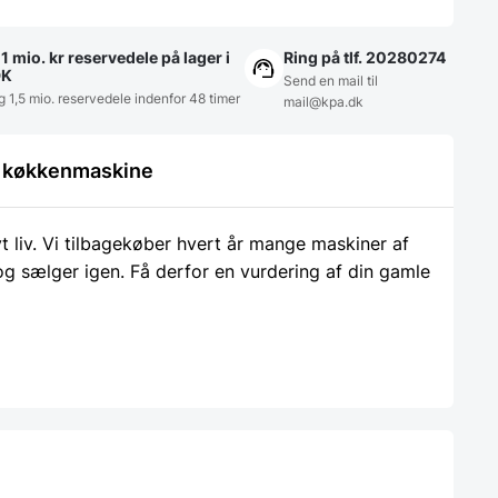
1 mio. kr reservedele på lager i
Ring på tlf. 20280274
DK
Send en mail til
g 1,5 mio. reservedele indenfor 48 timer
mail@kpa.dk
le køkkenmaskine
liv. Vi tilbagekøber hvert år mange maskiner af
 og sælger igen. Få derfor en vurdering af din gamle