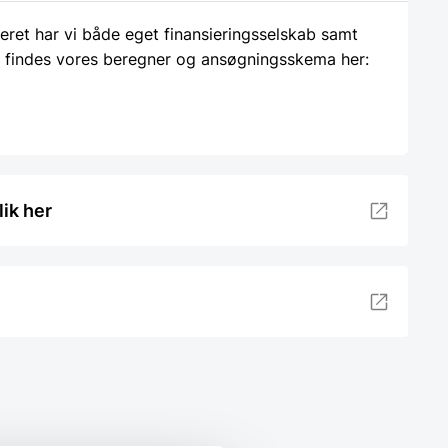
ieret har vi både eget finansieringsselskab samt
 findes vores beregner og ansøgningsskema her:
lik her