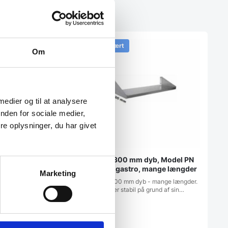
Populært
Om
 medier og til at analysere
nden for sociale medier,
2 beslag
(H)250 mm, Hendi
e oplysninger, du har givet
0x(H)250Fremstillet af
.Splashback 30 mm høj…
Hylde 300 mm dyb, Model PN
fra RM gastro, mange længder
Marketing
Hylde 300 mm dyb - mange længder.
Hylden er stabil på grund af sin…