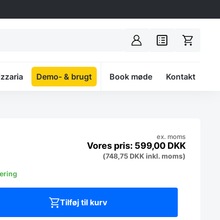
izzaria
Demo- & brugt
Spacer
Book møde
Kontakt
ex. moms
599,00
DKK
(
748,75
DKK
inkl. moms)
vering
Tilføj til kurv