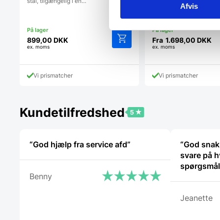
stål, tilgængelig i en…
opbevaringsrum eller la
Afvis
modulære…
899,00
DKK
Fra
1.698,00
DKK
ex. moms
ex. moms
Vi prismatcher
Vi prismatcher
Kundetilfredshed
“God hjælp fra service afd”
“God snak
svare på h
Benny
Jeanette