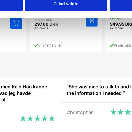
ger med det
Tillad valgte
Den
459,00
DKK
oprindelige
297,00
DKK
949,95
DK
Den
ex. moms
ex. moms
pris
Dette
aktuelle
var:
vare
pris
459,00 DKK.
har
er:
Vi prismatcher
Vi prismat
flere
297,00 DKK.
varianter.
Mulighederne
kan
vælges
på
varesiden
 med Keld Han kunne
“She was nice to talk to and I
vad jeg havde
the information I needed “
spørgsmål til “
Christopher