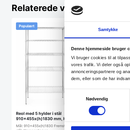
Relaterede varer
Populært
Populært
Samtykke
Denne hjemmeside bruger c
Vi bruger cookies til at tilpas
vores trafik. Vi deler også 
annonceringspartnere og anal
dem, eller som de har indsaml
Samtykkevalg
Nødvendig
Reol med 5 hylder i stål
Køle-/fryserumsreo
910x455x(h)1830 mm, Hendi
hylder 385 mm dybe 
Mål: 910x455x(h)1830 Fremstillet af
længder, Pujadas
Udstyr dit walk-in køle-