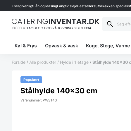
Energivenligt
Lån og leasing
Langtidsleje
Bestsellers
Storkøkken specialis
Køl & Frys
Opvask & vask
Koge, Stege, Varme
Forside
/
Alle produkter
/
Hylde i 1 etage
/
Stålhylde 140×30 
Populært
Stålhylde 140×30 cm
Varenummer: PWS143