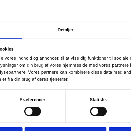
SPAR 35%
Detaljer
ookies
se vores indhold og annoncer, til at vise dig funktioner til sociale
oplysninger om din brug af vores hjemmeside med vores partnere i
Hylde med 
1200x300x
ysepartnere. Vores partnere kan kombinere disse data med andr
et fra din brug af deres tjenester.
Mål: 1200x30
rustfrit stål
Stålhylde m/ bæringer – RM
Gastro
Bredde (mm): 550 Dybde (mm): 400
Præferencer
Statistik
Højde (mm): 30 Udført i rustfrit stål
(18/8)
l m/3
og flere
/fryserum,