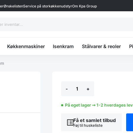
ter
Ønskelisten
Service på storkøkkenudstyr
Om Kpa Group
Køkkenmaskiner
Isenkram
Stålvarer & reoler
P
cm
Stålhylde
-
+
140x30
cm
antal
På eget lager ➞ 1-2 hverdages le
Få et samlet tilbud
Føj til huskeliste