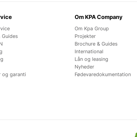
vice
Om KPA Company
rvice
Om Kpa Group
& Guides
Projekter
N
Brochure & Guides
ng
International
ng
Lån og leasing
Nyheder
r og garanti
Fødevaredokumentation