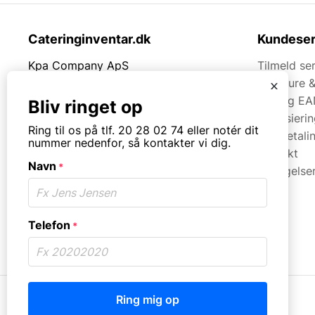
Cateringinventar.dk
Kundeser
Kpa Company ApS
Tilmeld se
Rømersvej 33
Brochure 
x
7430 Ikast
Faq og EA
Bliv ringet op
Finansieri
Tlf.
20280274
Ring til os på tlf. 20 28 02 74 eller notér dit
Kortbetali
nummer nedenfor, så kontakter vi dig.
Kontakt
Mail:
mail@kpa.dk
Navn
*
Betingelse
CVR. 18066904
Åbningstider
Mandag til torsdag fra 08:30 – 16:00.
Telefon
*
Fredag fra 08.30 – 13.30.