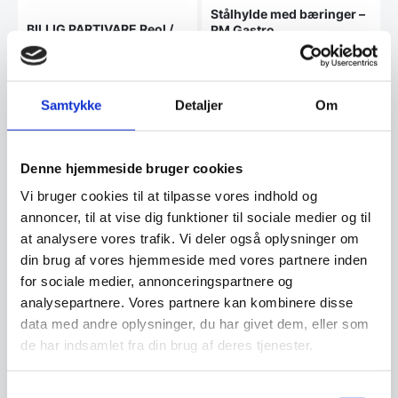
Stålhylde med bæringer –
BILLIG PARTIVARE Reol /
RM Gastro
skab i rustfri væghængt
Bredde (mm): 600 Dybde (mm):
2000x400x650 mm –
300 Højde (mm): 30 Udført i
PARTIVARE, Væghængeskab
GGG
rustfrit stål (18/8)
med målene 2000x400x650
mm fra GGG
Samtykke
Detaljer
Om
Den
Den
5.998,00
DKK
519,00
DKK
oprindelige
oprindelige
1.998,00
316,41
DKK
DKK
Den
Den
ex. moms
ex. moms
pris
pris
Denne hjemmeside bruger cookies
aktuelle
aktuelle
var:
var:
pris
pris
5.998,00 DKK.
519,00 DKK.
Vi bruger cookies til at tilpasse vores indhold og
Vi prismatcher
Vi prismatcher
er:
er:
annoncer, til at vise dig funktioner til sociale medier og til
1.998,00 DKK.
316,41 DKK.
at analysere vores trafik. Vi deler også oplysninger om
SPAR 18%
din brug af vores hjemmeside med vores partnere inden
for sociale medier, annonceringspartnere og
analysepartnere. Vores partnere kan kombinere disse
data med andre oplysninger, du har givet dem, eller som
de har indsamlet fra din brug af deres tjenester.
Hylde med 2 beslag
1400x300x(H)250 mm,
Hendi
Mål: 1400x300x(H)250Fremstillet
Samtykkevalg
af rustfrit stål.Splashback 30