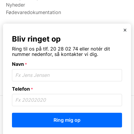
Nyheder
Fødevaredokumentation
x
Kategorier
Bliv ringet op
Maskiner
Ring til os på tlf. 20 28 02 74 eller notér dit
Koge/varme/stege
nummer nedenfor, så kontakter vi dig.
Bageri
Navn
Opvask
*
Opbevaring
Virksomhedstype
Telefon
*
© Copyright. All rights reserved.