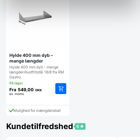
Hylde 400 mm dyb –
mange længder
Hylde 400 mm dyb - mange
længder.Rustfritstål 18/8 fra RM
Gastro
Fra
549,00
DKK
ex. moms
Dette
vare
har
Mulighed for mængderabat
flere
varianter.
Mulighederne
Kundetilfredshed
kan
vælges