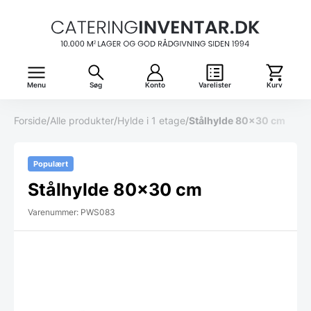
Menu
Søg
Konto
Varelister
Kurv
Forside
/
Alle produkter
/
Hylde i 1 etage
/
Stålhylde 80×30 cm
Populært
Stålhylde 80×30 cm
Varenummer: PWS083