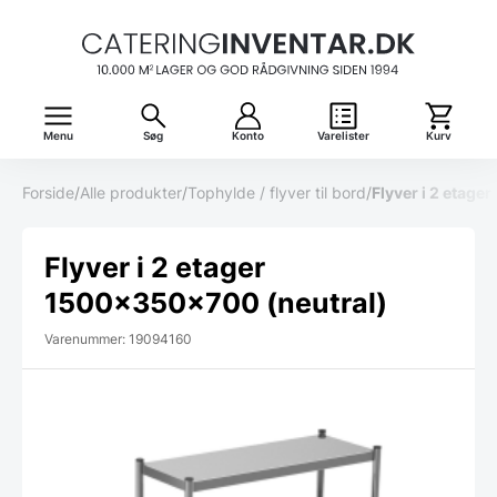
Menu
Søg
Konto
Varelister
Kurv
Forside
/
Alle produkter
/
Tophylde / flyver til bord
/
Flyver i 2 etag
Flyver i 2 etager
1500x350x700 (neutral)
Varenummer: 19094160