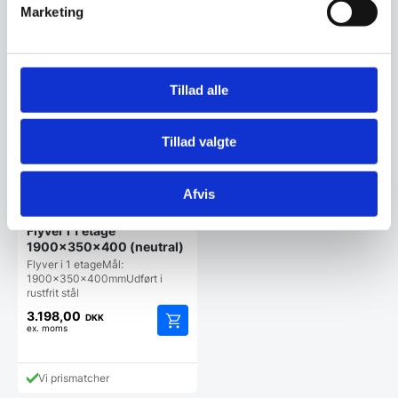
ex. moms
ex. moms
Marketing
Vi prismatcher
Vi prismatcher
Tillad alle
Tillad valgte
Afvis
Flyver i 1 etage
1900x350x400 (neutral)
Flyver i 1 etageMål:
1900x350x400mmUdført i
rustfrit stål
3.198,00
DKK
ex. moms
Vi prismatcher