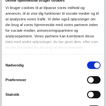
Denne hjemmeside bruger cookies
rustfrit stål
Vi bruger cookies til at tilpasse vores indhold og
Den
2.495,00
DKK
3.798,00
oprindelige
1.746,50
annoncer, til at vise dig funktioner til sociale medier og til
DKK
DKK
ex. moms
Den
ex. moms
pris
at analysere vores trafik. Vi deler også oplysninger om
aktuelle
var:
din brug af vores hjemmeside med vores partnere inden
pris
2.495,00 DKK.
Vi prismatcher
Vi prismatcher
er:
for sociale medier, annonceringspartnere og
1.746,50 DKK.
analysepartnere. Vores partnere kan kombinere disse
data med andre oplysninger, du har givet dem, eller som
de har indsamlet fra din brug af deres tjenester.
Samtykkevalg
Nødvendig
Flyver i 2 etager
Flyver i 1 etage
1100x350x700 (neutral)
Præferencer
1700x350x400 m/ varme
Flyver i 2 etagerMål:
(halogen)
Flyver i 1 etage Mål:
1100x350x700mmUdført i
1700x350x400mmMed
rustfrit stål
Statistik
indbygget varmeUdført i
rustfrit…
3.698,00
6.998,00
DKK
DKK