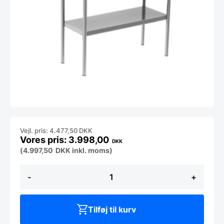
Vejl. pris: 4.477,50 DKK
3.998,00
DKK
(
4.997,50
DKK
inkl. moms)
Flyver
-
+
i
2
etager
1500x350x700
Tilføj til kurv
(neutral)
antal