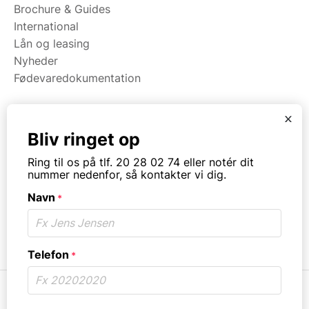
Brochure & Guides
International
Lån og leasing
Nyheder
Fødevaredokumentation
x
Kategorier
Bliv ringet op
Maskiner
Ring til os på tlf. 20 28 02 74 eller notér dit
Koge/varme/stege
nummer nedenfor, så kontakter vi dig.
Bageri
Navn
Opvask
*
Opbevaring
Virksomhedstype
Telefon
*