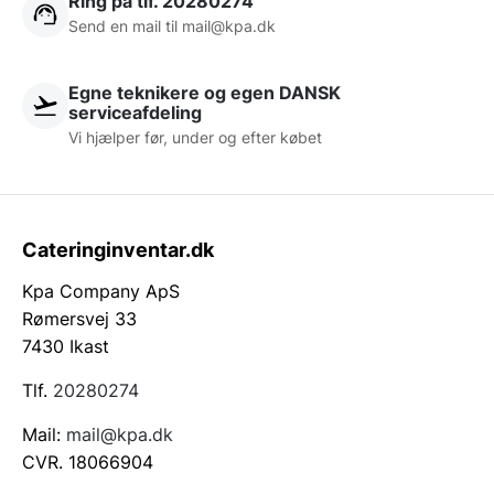
Ring på tlf. 20280274
Send en mail til
mail@kpa.dk
Egne teknikere og egen DANSK
serviceafdeling
Vi hjælper før, under og efter købet
Cateringinventar.dk
Kpa Company ApS
Rømersvej 33
7430 Ikast
Tlf.
20280274
Mail:
mail@kpa.dk
CVR. 18066904