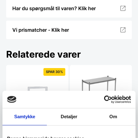
Har du spørgsmål til varen? Klik her
Vi prismatcher - Klik her
Relaterede varer
SPAR 30%
Samtykke
Detaljer
Om
Flyver i 1 etage
2300x350x400 (neutral)
flyver i stål
Flyver i 1 etageMål:
2300x350x400mmUdført i
400x1600x1200