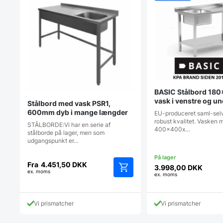
BASIC Stålbord 180
vask i venstre og u
Stålbord med vask PSR1,
(saml-selv)
600mm dyb i mange længder
EU-produceret saml-selv 
robust kvalitet. Vasken 
STÅLBORDE:Vi har en serie af
400x400x…
stålborde på lager, men som
udgangspunkt er…
Fra
4.451,50
DKK
3.998,00
DKK
ex. moms
ex. moms
Dette
vare
har
Vi prismatcher
Vi prismatcher
flere
varianter.