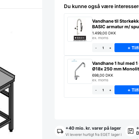
side
Du kunne også være interesser
uden
underhylde,
Vask
Vandhane til Storkøk
på
BASIC armatur m/ sp
500x400x250
ERAMINI produceret i 
1.499,00
DKK
antal
ex. moms
+ Tilf
-
+
Vandhane 1 hul med 1
Ø18x 250 mm Monolith med
C-hane
698,00
DKK
ex. moms
+ Tilf
-
+
+40 mio. kr. varer på lager
+
Vi leverer hurtigt fra EGET lager i