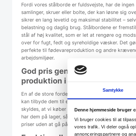
Fordi vores stålborde er fuldsvejste, har de ingen
samlinger, skruer eller bolte, der kan løsne sig ove
sikrer en lang levetid og maksimal stabilitet – sel
belastning og daglig brug. Stålbordene er fremstille
stål af høj kvalitet, som er let at rengøre og mod
over for fugt, fedt og syreholdige væsker. Det g
perfekte til fødevareproduktion og andre kræven
arbejdsmiljøer.
God pris gennem storkøb og
produktion i Letland
Samtykke
En af de store fordele ved vores fuldsvejste stålbo
kan tilbyde dem til en særdeles konkurrencedygtig
skyldes, at vi køber stort ind direkte fra fabrikker
Denne hjemmeside bruger c
har dem på lager, så vi kan tilbyde hurtig levering
Vi bruger cookies til at tilpas
priser uden at gå på kompromis med kvaliteten.
vores trafik. Vi deler også 
annonceringspartnere og anal