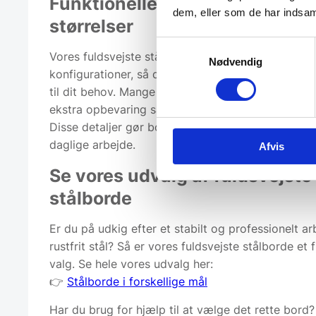
Funktionelle detaljer og mang
dem, eller som de har indsaml
størrelser
Samtykkevalg
Vores fuldsvejste stålborde fås i forskellige størr
Nødvendig
konfigurationer, så du kan finde den løsning, der
til dit behov. Mange af bordene har en praktisk un
ekstra opbevaring samt træindlæg, der giver ekstra
Disse detaljer gør bordene endnu mere funktionell
daglige arbejde.
Afvis
Se vores udvalg af fuldsvejste
stålborde
Er du på udkig efter et stabilt og professionelt ar
rustfrit stål? Så er vores fuldsvejste stålborde e
valg. Se hele vores udvalg her:
👉
Stålborde i forskellige mål
Har du brug for hjælp til at vælge det rette bord