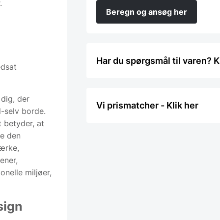
r.
Beregn og ansøg her
Har du spørgsmål til varen? K
edsat
 dig, der
Vi prismatcher - Klik her
l-selv borde.
t betyder, at
re den
ærke,
ener,
onelle miljøer,
sign