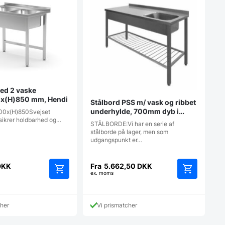
ed 2 vaske
x(H)850 mm, Hendi
Stålbord PSS m/ vask og ribbet
underhylde, 700mm dyb i
00x(H)850Svejset
mange længder
sikrer holdbarhed og…
STÅLBORDE:Vi har en serie af
stålborde på lager, men som
udgangspunkt er…
DKK
Fra
5.662,50
DKK
ex. moms
Dette
vare
har
cher
Vi prismatcher
flere
varianter.