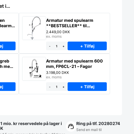
et i…
ken
Armatur med spulearm
ulearm
**BESTSELLER** til
EU.
storkøkkenbrug fra italienske
2.449,00
DKK
Monolith
ex. moms
øj
+ Tilføj
-
+
 greb
Armatur med spulearm 600
mm, FP6CL-21 – Fagor
3.198,00
DKK
ex. moms
øj
+ Tilføj
-
+
1 mio. kr reservedele på lager i
Ring på tlf. 20280274
DK
Send en mail til