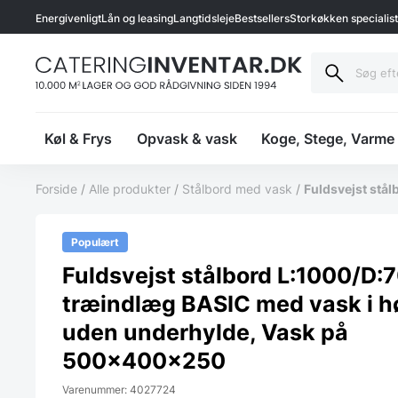
Energivenligt
Lån og leasing
Langtidsleje
Bestsellers
Storkøkken specialis
Køl & Frys
Opvask & vask
Koge, Stege, Varme
Forside
/
Alle produkter
/
Stålbord med vask
/
Fuldsvejst stå
Populært
Fuldsvejst stålbord L:1000/D:
træindlæg BASIC med vask i hø
uden underhylde, Vask på
500x400x250
Varenummer: 4027724