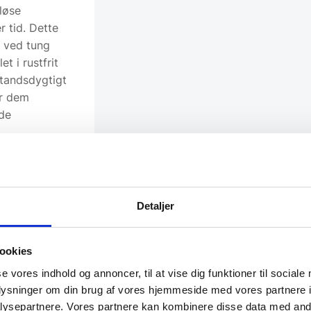
 løse
r tid. Dette
v ved tung
t i rustfrit
standsdygtigt
ør dem
de
Detaljer
rde er, at vi
 pris. Dette
 i Letland og
ookies
 og lave
se vores indhold og annoncer, til at vise dig funktioner til sociale
oplysninger om din brug af vores hjemmeside med vores partnere i
ysepartnere. Vores partnere kan kombinere disse data med andr