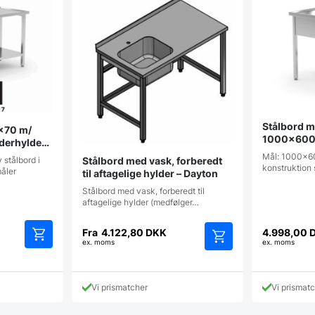
Stålbord m
×70 m/
1000x600
nderhylde
Mål: 1000x6
Stålbord med vask, forberedt
stålbord i
konstruktion 
måler
til aftagelige hylder – Dayton
Stålbord med vask, forberedt til
aftagelige hylder (medfølger…
Fra
4.122,80
DKK
4.998,00
ex. moms
ex. moms
Dette
vare
har
Vi prismatcher
Vi prismat
flere
varianter.