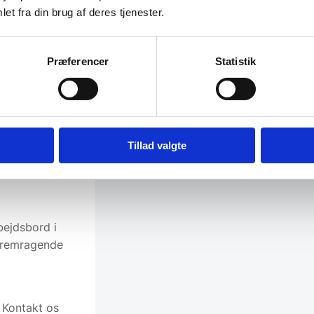
e
et fra din brug af deres tjenester.
elser og
Præferencer
Statistik
 passer bedst
derhylde til
 stabilitet.
e i det
Tillad valgte
bejdsbord i
t fremragende
? Kontakt os