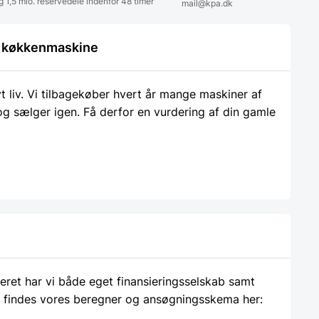
g 1,5 mio. reservedele indenfor 48 timer
mail@kpa.dk
le køkkenmaskine
liv. Vi tilbagekøber hvert år mange maskiner af
 og sælger igen. Få derfor en vurdering af din gamle
ieret har vi både eget finansieringsselskab samt
 findes vores beregner og ansøgningsskema her: