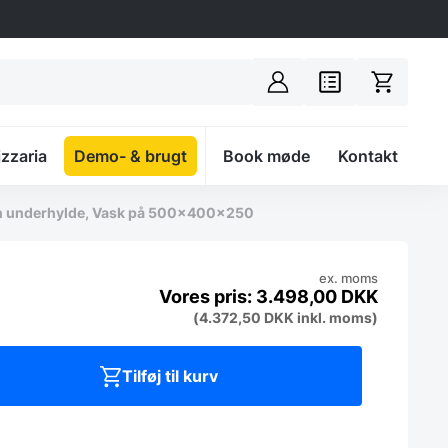
izzaria
Demo- & brugt
Spacer
Book møde
Kontakt
den underhylde, Vask på 500x400x250
ex. moms
3.498,00
DKK
(
4.372,50
DKK
inkl. moms)
Tilføj til kurv