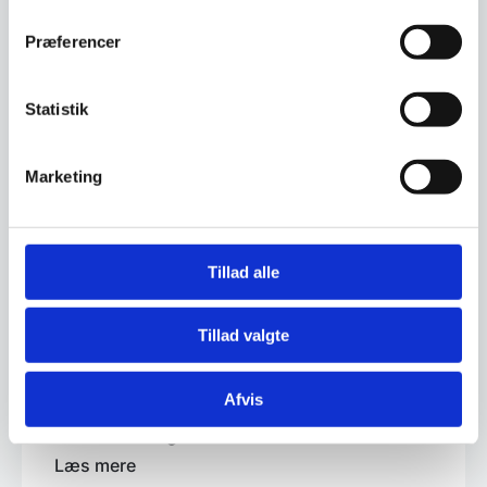
Reoler til fødevarer og opbevaring, et godt
overblik
Præferencer
Læs mere
Statistik
17. februar 2025
Guide til valg af den rette isterningemaskine
til Cafe, Restaurant, Storkøkken og catering
Marketing
Læs mere
11. februar 2025
Vi finder løsninger hos KPA GROUP, landets
Tillad alle
eneste totalleverandør til
storkøkkenbranchen
Læs mere
Tillad valgte
20. september 2018
Afvis
Cateringudlejning.dk er gået online – DKs
største udvalg
Læs mere