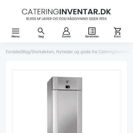
Menu
Søg
Konto
Varelister
Kurv
Forside
/
Blog
/
Storkøkken, Nyheder og gode fra Cateringinventar.