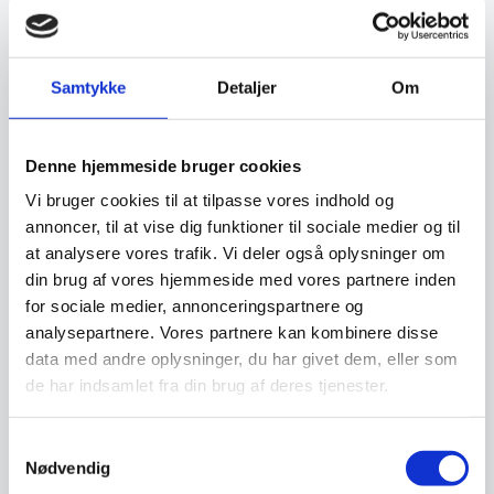
omkring Gram Professional køleskabe vil
jeg anbefale at i kigger på deres
hjemmeside: Gram Professional.com, for at
få den mest korrekte information.
Samtykke
Detaljer
Om
Se yderligere her:
Velkommen til Gram
Professional – Gram Professional ApS
Vi sidder selvfølgelig også klar til at hjælpe med
Denne hjemmeside bruger cookies
produktspecifikke spørgsmål.
Vi bruger cookies til at tilpasse vores indhold og
annoncer, til at vise dig funktioner til sociale medier og til
at analysere vores trafik. Vi deler også oplysninger om
din brug af vores hjemmeside med vores partnere inden
Læs også
for sociale medier, annonceringspartnere og
analysepartnere. Vores partnere kan kombinere disse
23. maj 2025
data med andre oplysninger, du har givet dem, eller som
Rengøring af isterningemaskine til
de har indsamlet fra din brug af deres tjenester.
restauration og storkøkken
Læs mere
Samtykkevalg
Nødvendig
18. februar 2025