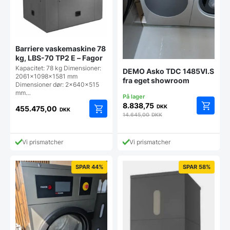
Barriere vaskemaskine 78
kg, LBS-70 TP2 E – Fagor
Kapacitet: 78 kg Dimensioner:
DEMO Asko TDC 1485VI.S
2061x1098x1581 mm
fra eget showroom
Dimensioner dør: 2x640x515
mm…
8.838,75
DKK
455.475,00
DKK
14.645,00
DKK
Vi prismatcher
Vi prismatcher
SPAR 44%
SPAR 58%