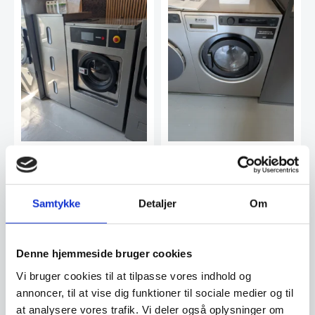
DEMO Vaskemaskine 14
DEMO Vaskemaskine
kg. prof Fagor LA-14 TP2
ASKO WMC8943VS.S fra
E fra eget showroom
eget showroom
34.894,74
13.457,65
DKK
DKK
Samtykke
Detaljer
Om
62.998,00
DKK
20.988,00
DKK
Vi prismatcher
Vi prismatcher
Denne hjemmeside bruger cookies
Vi bruger cookies til at tilpasse vores indhold og
SPAR 24%
SPAR 15%
annoncer, til at vise dig funktioner til sociale medier og til
at analysere vores trafik. Vi deler også oplysninger om