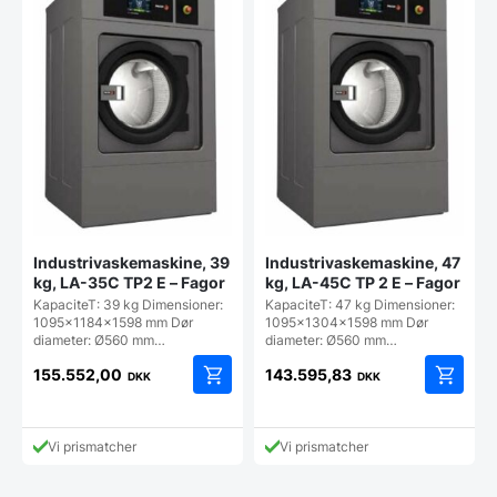
Industrivaskemaskine, 39
Industrivaskemaskine, 47
kg, LA-35C TP2 E – Fagor
kg, LA-45C TP 2 E – Fagor
KapaciteT: 39 kg Dimensioner:
KapaciteT: 47 kg Dimensioner:
1095x1184x1598 mm Dør
1095x1304x1598 mm Dør
diameter: Ø560 mm…
diameter: Ø560 mm…
155.552,00
143.595,83
DKK
DKK
Vi prismatcher
Vi prismatcher