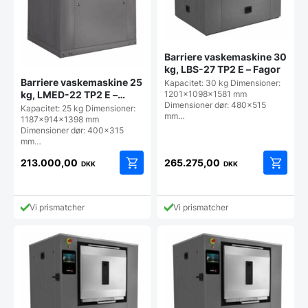
Barriere vaskemaskine 30
kg, LBS-27 TP2 E – Fagor
Barriere vaskemaskine 25
Kapacitet: 30 kg Dimensioner:
1201x1098x1581 mm
kg, LMED-22 TP2 E –
Dimensioner dør: 480x515
Fagor
Kapacitet: 25 kg Dimensioner:
mm…
1187x914x1398 mm
Dimensioner dør: 400x315
mm…
213.000,00
265.275,00
DKK
DKK
Vi prismatcher
Vi prismatcher