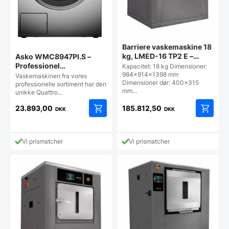
Barriere vaskemaskine 18
kg, LMED-16 TP2 E –
Asko WMC8947PI.S –
Fagor
Professionel
Kapacitet: 18 kg Dimensioner:
984x914x1398 mm
Vaskemaskine
Vaskemaskinen fra vores
Dimensioner dør: 400x315
professionelle sortiment har den
mm…
unikke Quattro…
23.893,00
185.812,50
DKK
DKK
Vi prismatcher
Vi prismatcher