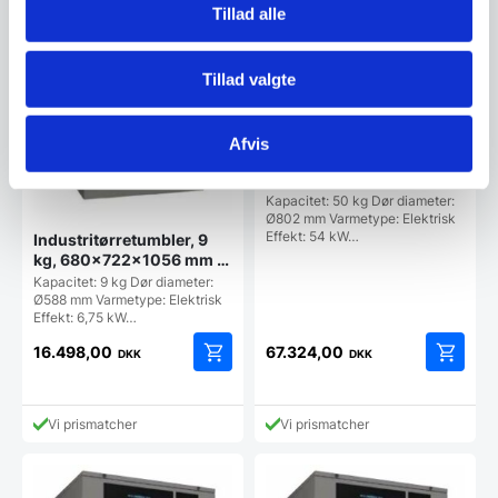
Tillad alle
Tillad valgte
Afvis
Industritørretumbler, SR-
45 TP2 E – Fagor
Kapacitet: 50 kg Dør diameter:
Ø802 mm Varmetype: Elektrisk
Effekt: 54 kW…
Industritørretumbler, 9
kg, 680x722x1056 mm –
Fagor
Kapacitet: 9 kg Dør diameter:
Ø588 mm Varmetype: Elektrisk
Effekt: 6,75 kW…
16.498,00
67.324,00
DKK
DKK
Vi prismatcher
Vi prismatcher