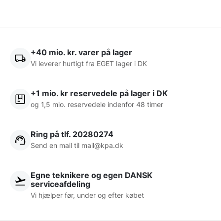
Har du behov for hjælp eller brug for svar på dine
spørgsmål, så skriv eller ring endelig til os.
Vores åbningstider på telefonen lyder mandag-
torsdag fra 08:30 til 16:00 samt fredag fra 08:30 –
+40 mio. kr. varer på lager
Vi leverer hurtigt fra EGET lager i DK
13:30.
Vi bestræber os på, at svare tilbage på mail inden for
+1 mio. kr reservedele på lager i DK
24 timer i hverdagene.
og 1,5 mio. reservedele indenfor 48 timer
Hvis du ønsker at se vores udvalg af maskiner, kan
du komme i butikken og besøge os. Her har vi et
Ring på tlf. 20280274
mindre showroom med et begrænset udvalg af
Send en mail til
mail@kpa.dk
modeller, så du kan få en fornemmelse af, hvad vi kan
tilbyde.
Egne teknikere og egen DANSK
serviceafdeling
Vi ser frem til at høre fra dig.
Vi hjælper før, under og efter købet