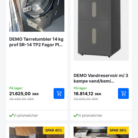
DEMO Tørretumbler 14 kg
prof SR-14 TP2 Fagor Plus
E fra eget showroom
DEMO Vandreservoir m/ 3
kampe vand/kemi
besparende vaskeri fra
eget showroom
21.625,00
16.814,12
DKK
DKK
38.498,00
DKK
39.998,00
DKK
Vi prismatcher
Vi prismatcher
SPAR 45%
SPAR 36%