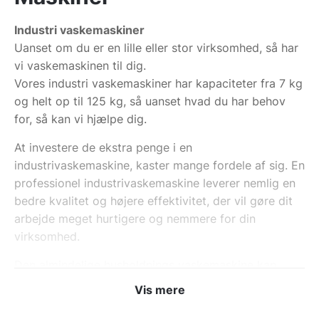
Industri vaskemaskiner
Uanset om du er en lille eller stor virksomhed, så har
vi vaskemaskinen til dig.
Vores industri vaskemaskiner har kapaciteter fra 7 kg
og helt op til 125 kg, så uanset hvad du har behov
for, så kan vi hjælpe dig.
At investere de ekstra penge i en
industrivaskemaskine, kaster mange fordele af sig. En
professionel industrivaskemaskine leverer nemlig en
bedre kvalitet og højere effektivitet, der vil gøre dit
arbejde meget hurtigere og nemmere for din
virksomhed.
Den almindelige husholdnings vaskemaskine kan
nemlig ikke klare det store arbejdspres, som der kan
Vis mere
være, når du skal vaske i store mængder. Derudover
kan en almindelig vaskemaskine heller ikke tåle den