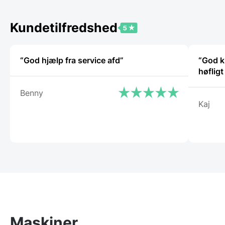
Kundetilfredshed
“God hjælp fra service afd”
“God k
høflig
Benny
Kaj
Maskiner