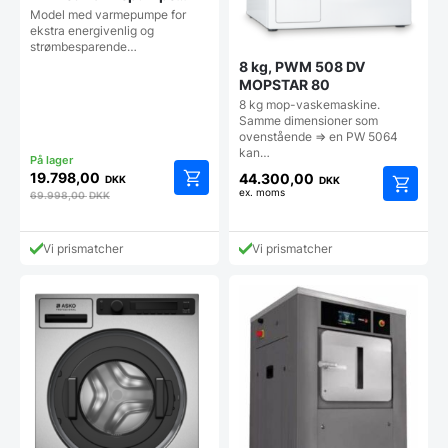
(ENERGIBESPARENDE)
Model med varmepumpe for
ekstra energivenlig og
strømbesparende…
8 kg, PWM 508 DV
MOPSTAR 80
8 kg mop-vaskemaskine.
Samme dimensioner som
ovenstående => en PW 5064
kan…
19.798,00
44.300,00
DKK
DKK
ex. moms
69.998,00
DKK
Dette
vare
har
Vi prismatcher
Vi prismatcher
flere
varianter
Mulighe
kan
vælges
på
vareside