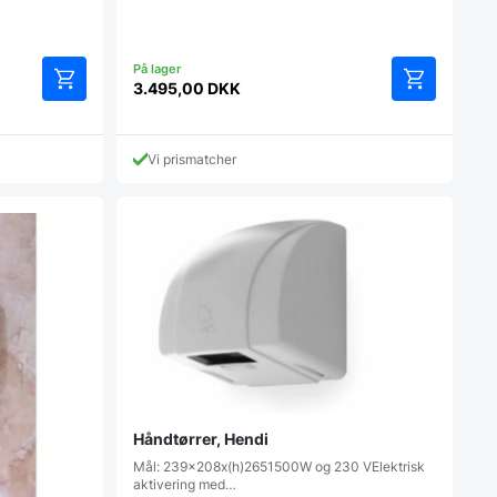
for 799 kr.
3.495,00
DKK
Vi prismatcher
Håndtørrer, Hendi
Mål: 239x208x(h)2651500W og 230 VElektrisk
aktivering med…