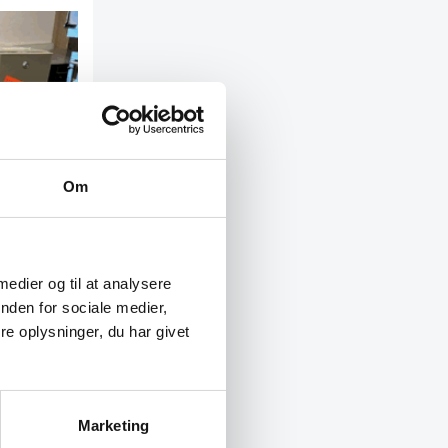
Om
 medier og til at analysere
nden for sociale medier,
e oplysninger, du har givet
t – 14 dages
r. for 799
Marketing