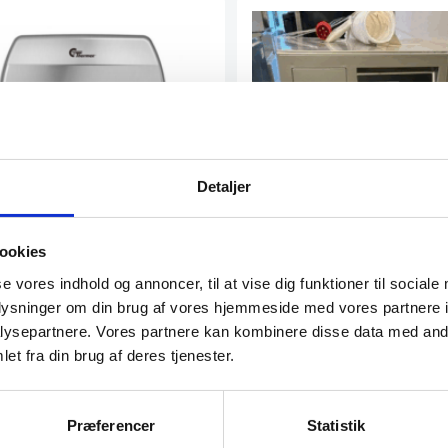
Detaljer
ookies
se vores indhold og annoncer, til at vise dig funktioner til sociale
r II
oplysninger om din brug af vores hjemmeside med vores partnere i
em og effektiv håndtørring med
an-Dryer II. Den…
ysepartnere. Vores partnere kan kombinere disse data med andr
tørretumbler fra Fagor, brug
et fra din brug af deres tjenester.
garanti. Du kan tilkøbe 12 md
kr.
0
DKK
Præferencer
Statistik
16.995,00
DKK