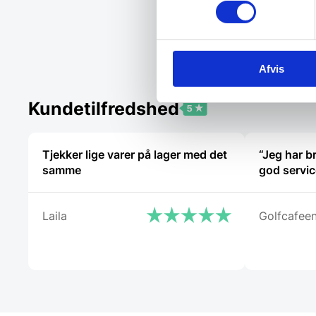
Vi prism
Afvis
Kundetilfredshed
Tjekker lige varer på lager med det
“Jeg har br
samme
god servic
Laila
Golfcafee