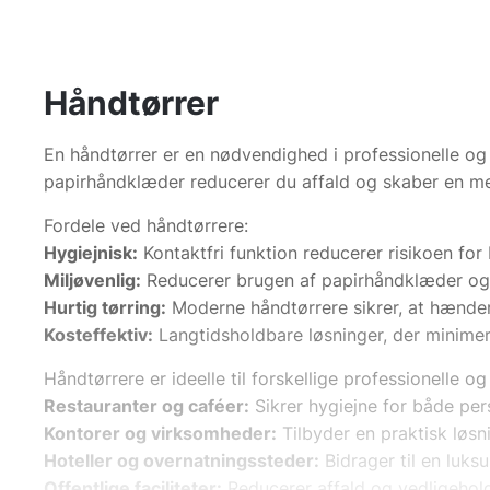
Håndtørrer
En håndtørrer er en nødvendighed i professionelle og
papirhåndklæder reducerer du affald og skaber en mer
Fordele ved håndtørrere:
Hygiejnisk:
Kontaktfri funktion reducerer risikoen for
Miljøvenlig:
Reducerer brugen af papirhåndklæder o
Hurtig tørring:
Moderne håndtørrere sikrer, at hænder
Kosteffektiv:
Langtidsholdbare løsninger, der minimere
Håndtørrere er ideelle til forskellige professionelle og
Restauranter og caféer:
Sikrer hygiejne for både per
Kontorer og virksomheder:
Tilbyder en praktisk løs
Hoteller og overnatningssteder:
Bidrager til en luks
Offentlige faciliteter:
Reducerer affald og vedligehold