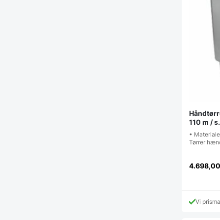
Håndtørr
110 m / s
• Materiale
Tørrer hæn
4.698,0
Vi prism