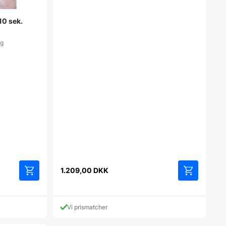
10 sek.
og
1.209,00
DKK
Vi prismatcher