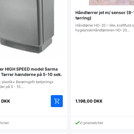
Håndtørrer jet m/ sensor (8-
tørring)
Håndtørrer HD-20 – lille, kraftfuld 
hygiejniskHåndtørreren HD-20…
er HIGH SPEED model Sarma
. Tørrer hænderne på 5-10 sek.
: plastik• Berøringsfri betjening•
der på 5 - 10…
0
DKK
1.198,00
DKK
atcher
Vi prismatcher