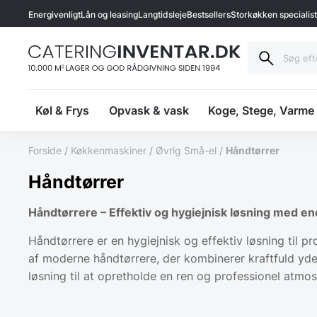
Energivenligt
Lån og leasing
Langtidsleje
Bestsellers
Storkøkken specialis
Køl & Frys
Opvask & vask
Koge, Stege, Varme
Forside
/
Køkkenmaskiner
/
Øvrig Små-el
/
Håndtørrer
Håndtørrer
Håndtørrere – Effektiv og hygiejnisk løsning med e
Håndtørrere er en hygiejnisk og effektiv løsning til pr
af moderne håndtørrere, der kombinerer kraftfuld yde
løsning til at opretholde en ren og professionel atmos