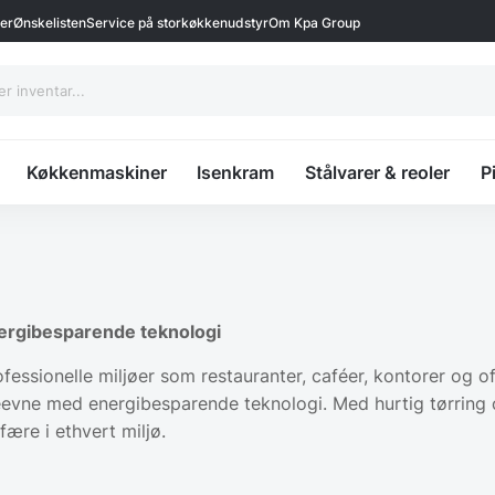
ter
Ønskelisten
Service på storkøkkenudstyr
Om Kpa Group
Køkkenmaskiner
Isenkram
Stålvarer & reoler
P
nergibesparende teknologi
ofessionelle miljøer som restauranter, caféer, kontorer og of
evne med energibesparende teknologi. Med hurtig tørring o
fære i ethvert miljø.