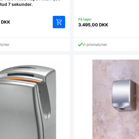
for 799 kr.
tud 7 sekunder.
0
DKK
3.495,00
DKK
atcher
Vi prismatcher