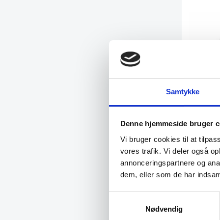
Samtykke
Denne hjemmeside bruger c
Vi bruger cookies til at tilpas
Scan-drye
vores trafik. Vi deler også 
Oplev bekv
Thermex Sc
annonceringspartnere og anal
dem, eller som de har indsaml
Samtykkevalg
5.730,0
Nødvendig