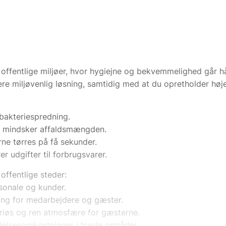
 offentlige miljøer, hvor hygiejne og bekvemmelighed går hå
e miljøvenlig løsning, samtidig med at du opretholder høje
 bakteriespredning.
g mindsker affaldsmængden.
ne tørres på få sekunder.
r udgifter til forbrugsvarer.
 offentlige steder:
sonale og kunder.
ning for medarbejdere og gæster.
uriøs og ren atmosfære for gæsterne.
elsesomkostninger i travle områder.