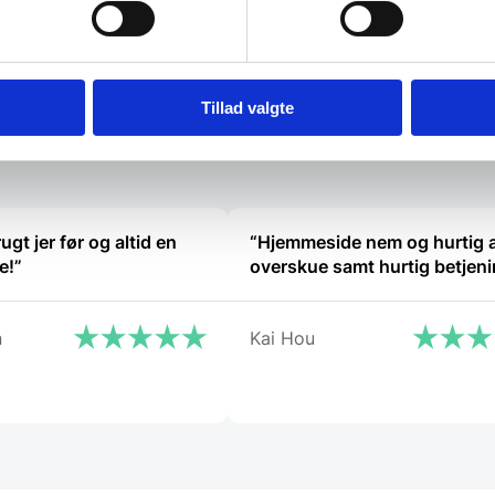
atcher
Vi prismatcher
Tillad valgte
ugt jer før og altid en
“Hjemmeside nem og hurtig 
e!”
overskue samt hurtig betjen
n
Kai Hou