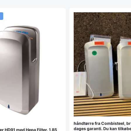
t
håndtørre fra Combisteel, br
dages garanti. Du kan tilkøb
r HD91 med Hepa Filter. 1,85