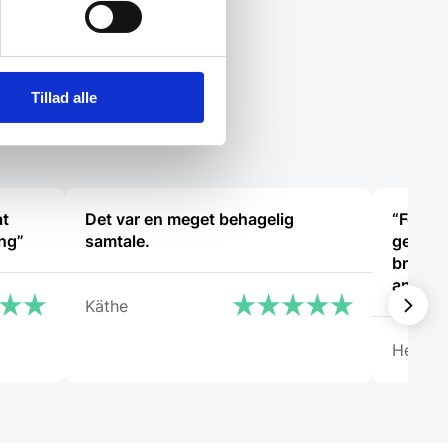
Tillad alle
at
Det var en meget behagelig
“Fedt s
ing”
samtale.
gerne v
bruger
ansatt
Käthe
Henrik