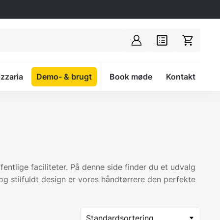
izzaria
Demo- & brugt
Spacer
Book møde
Kontakt
fentlige faciliteter. På denne side finder du et udvalg
g stilfuldt design er vores håndtørrere den perfekte