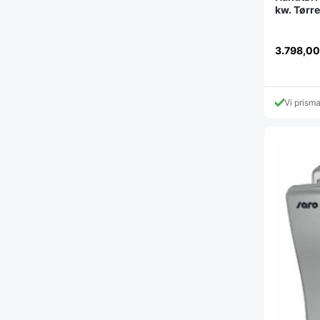
kw. Tørre
3.798,0
Vi prism