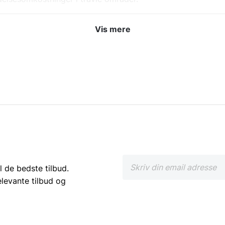
Vis mere
 på 10-15 sekunder.
energi og bidrager til en grønnere løsning.
passer perfekt til professionelle miljøer.
selv ved hyppig brug.
ktisk og professionel løsning til håndtørring. Det giver ik
håndtørrere, der dækker alle behov. Uanset om du søger en 
for dig. Gå på opdagelse i vores sortiment, og vælg en håndtør
l de bedste tilbud.
elevante tilbud og