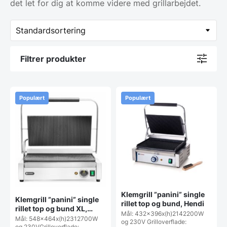
det let for dig at komme videre med grillarbejdet.
Filtrer produkter
Populært
Populært
Klemgrill ”panini” single
Klemgrill ”panini” single
rillet top og bund, Hendi
rillet top og bund XL,
Mål: 432x396x(h)2142200W
Hendi
Mål: 548x464x(h)2312700W
og 230V Grilloverflade:
og 230VGrilloverflade: