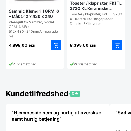
Toaster / klaprister, FKI TL
3730 XL Keramiske
Sammic Klemgrill GRM-6
stegeplader
Toaster / klaprister, FKI TL 3730
– Mål: 512 x 430 x 240
XL Keramiske stegeplader
Klemgrill fra Sammic, model
Danske FKI leverer…
GRM-6 Mål:
512x430x240mmVarmeplade
mål:…
4.898,00
8.395,00
DKK
DKK
Vi prismatcher
Vi prismatcher
Kundetilfredshed
“Hjemmeside nem og hurtig at overskue
“Sød v
samt hurtig betjening”