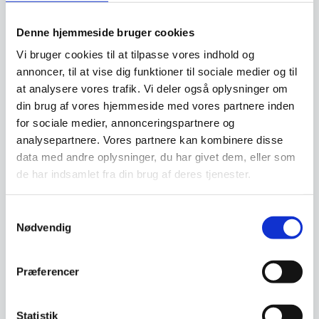
Denne hjemmeside bruger cookies
Vi bruger cookies til at tilpasse vores indhold og
Klemgrill single rillet top
Klemgrill til 4x
og glat bund, Hendi
annoncer, til at vise dig funktioner til sociale medier og til
hotdogbrød, Hendi
Mål: 310x400x(h)2101800W
at analysere vores trafik. Vi deler også oplysninger om
Mål: 385x285x(h)254 mm 230V
og 230VGrilloverflade:
din brug af vores hjemmeside med vores partnere inden
og 1800W HENDI kontaktgrillen
220x230 mm.Rillet top og…
til…
for sociale medier, annonceringspartnere og
1.132,82
DKK
analysepartnere. Vores partnere kan kombinere disse
3.499,00
DKK
1.798,00
DKK
data med andre oplysninger, du har givet dem, eller som
de har indsamlet fra din brug af deres tjenester.
Vi prismatcher
Vi prismatcher
Samtykkevalg
Nødvendig
Præferencer
Statistik