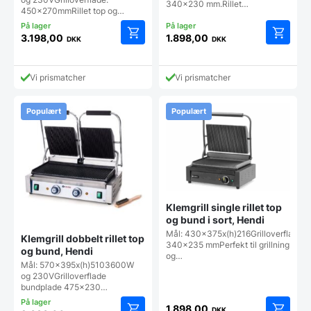
340x230 mm.Rillet…
450x270mmRillet top og…
3.198,00
1.898,00
DKK
DKK
Vi prismatcher
Vi prismatcher
Populært
Populært
Klemgrill single rillet top
og bund i sort, Hendi
Mål: 430x375x(h)216Grilloverflade:
Klemgrill dobbelt rillet top
340x235 mmPerfekt til grillning
og bund, Hendi
og…
Mål: 570x395x(h)5103600W
og 230VGrilloverflade
bundplade 475x230…
1.898,00
DKK