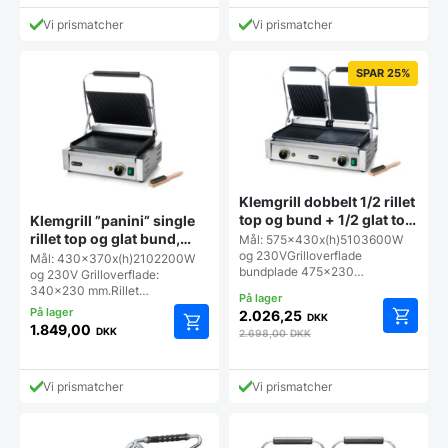
Vi prismatcher
Vi prismatcher
SPAR 25%
Klemgrill dobbelt 1/2 rillet
top og bund + 1/2 glat top
Klemgrill ”panini” single
og bund, Hendi
rillet top og glat bund,
Mål: 575x430x(h)5103600W
Hendi
og 230VGrilloverflade
Mål: 430x370x(h)2102200W
bundplade 475x230…
og 230V Grilloverflade:
340x230 mm.Rillet…
2.026,25
DKK
1.849,00
DKK
2.698,00
DKK
Vi prismatcher
Vi prismatcher