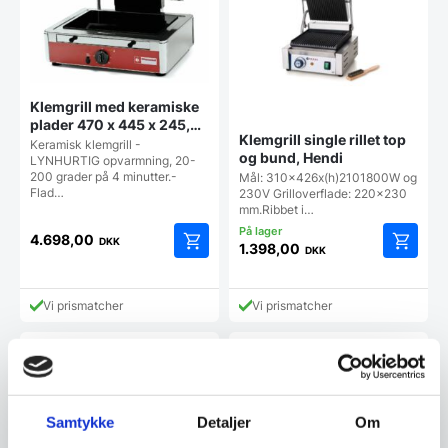
Klemgrill med keramiske
plader 470 x 445 x 245,
Klemgrill single rillet top
Diamond
Keramisk klemgrill -
og bund, Hendi
LYNHURTIG opvarmning, 20-
200 grader på 4 minutter.-
Mål: 310x426x(h)2101800W og
Flad…
230V Grilloverflade: 220x230
mm.Ribbet i…
4.698,00
DKK
1.398,00
DKK
Vi prismatcher
Vi prismatcher
SPAR 37%
Samtykke
Detaljer
Om