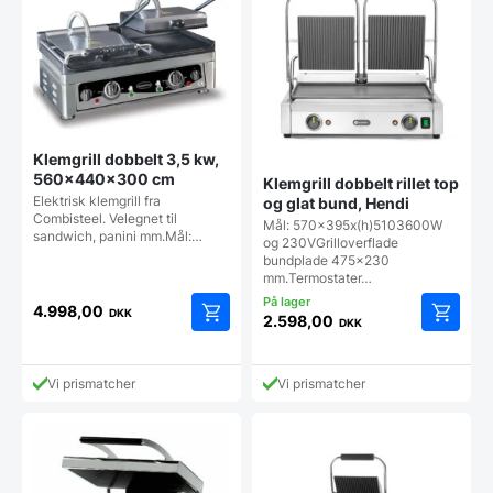
Klemgrill dobbelt 3,5 kw,
560x440x300 cm
Klemgrill dobbelt rillet top
Elektrisk klemgrill fra
og glat bund, Hendi
Combisteel. Velegnet til
Mål: 570x395x(h)5103600W
sandwich, panini mm.Mål:…
og 230VGrilloverflade
bundplade 475x230
mm.Termostater…
4.998,00
DKK
2.598,00
DKK
Vi prismatcher
Vi prismatcher