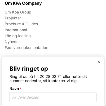
Om KPA Company
Om Kpa Group
Projekter
Brochure & Guides
International
Lån og leasing
Nyheder
Fødevaredokumentation
x
Kategorier
Bliv ringet op
Maskiner
Ring til os på tlf. 20 28 02 74 eller notér dit
Koge/varme/stege
nummer nedenfor, så kontakter vi dig.
Bageri
Navn
Opvask
*
Opbevaring
Virksomhedstype