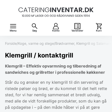
Menu
Søg
Konto
Varelister
Kurv
Forside
/
Koge, varme og stege
/
Brødvarmer, Klemgrill og Salaman
Klemgrill / kontaktgrill
Klemgrill – Effektiv opvarmning og tilberedning af
sandwiches og grillretter i professionelle køkkener
Står du og ønsker en ny klemgrill til din servering af
ristede pølser og brød, er du kommet til det helt rette
sted, for vi har nemlig sammensat et bredt udvalg,
med alle de vidt forskellige produkter, som du kan gå
på opdagelse i – på den måde håber vi på at gøre