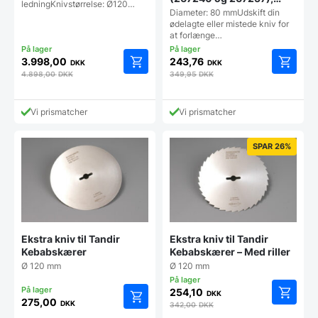
ledningKnivstørrelse: Ø120…
Hendi
Diameter: 80 mmUdskift din
ødelagte eller mistede kniv for
at forlænge…
3.998,00
243,76
DKK
DKK
4.898,00
DKK
349,95
DKK
Vi prismatcher
Vi prismatcher
SPAR 26%
Ekstra kniv til Tandir
Ekstra kniv til Tandir
Kebabskærer
Kebabskærer – Med riller
Ø 120 mm
Ø 120 mm
254,10
DKK
275,00
DKK
342,00
DKK