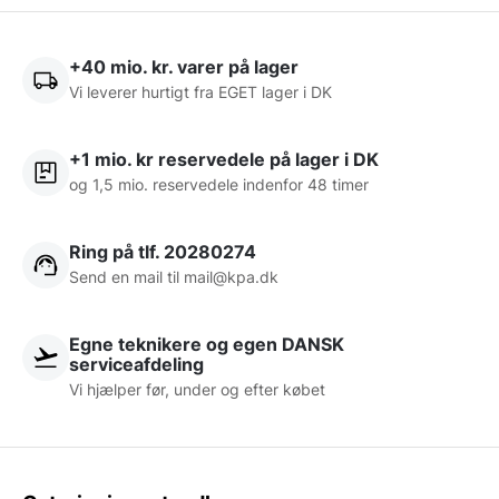
Tekniske fordele ved moderne
kebabknive:
+40 mio. kr. varer på lager
Justerbar snit-tykkelse:
Giver fuld kontrol over
Vi leverer hurtigt fra EGET lager i DK
portionsstørrelsen fra 0 til 10 mm.
Ergonomisk design:
Reducerer risikoen for
+1 mio. kr reservedele på lager i DK
arbejdsskader ved gentagne bevægelser.
og 1,5 mio. reservedele indenfor 48 timer
Høj hygiejnestandard:
Nem adskillelse uden
værktøj sikrer hurtig rengøring efter HACCP-
Ring på tlf. 20280274
principperne.
Send en mail til
mail@kpa.dk
Beskyttelsesskærm:
Øger sikkerheden for
personalet under brug.
Lang levetid:
Konstrueret af robuste materialer
Egne teknikere og egen DANSK
serviceafdeling
som slagfast plast og rustfrit stål.
Vi hjælper før, under og efter købet
Når du har skåret kødet perfekt, er det essentielt at
holde det varmt og indbydende. Mange pizzeriaer
vælger at placere deres
kebabsteger
strategisk tæt