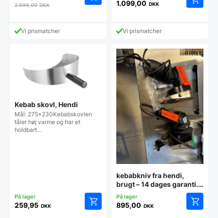
1.099,00
DKK
2.699,00
DKK
Vi prismatcher
Vi prismatcher
Kebab skovl, Hendi
Mål: 275x230Kebabskovlen
tåler høj varme og har et
holdbart…
kebabkniv fra hendi,
brugt – 14 dages garanti.
Du kan tilkøbe 12 mdr. for
799 kr.
259,95
895,00
DKK
DKK