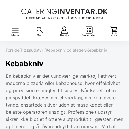
Menu
Søg
Konto
Varelister
Kurv
Forside
/
Pizzaudstyr
/
Kebabkniv og steger
/
Kebabkniv
Kebabkniv
En kebabkniv er det uundværlige værktøj i ethvert
moderne pizzeria eller kebabhouse, hvor effektivitet
og præcision er nøglen til succes. Når kødet roterer
på spyddet, kræves der et værktøj, der kan levere
tynde, ensartede skiver uden at mase kødet eller
belaste operatøren unødigt. Professionelt udstyr
sikrer ikke blot et flottere slutprodukt til gæsten, men
optimerer også råvareudnyttelsen markant. Ved at