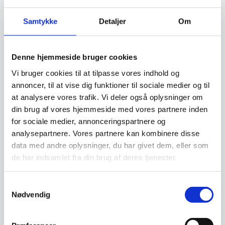
Samtykke
Detaljer
Om
Denne hjemmeside bruger cookies
Vi bruger cookies til at tilpasse vores indhold og
annoncer, til at vise dig funktioner til sociale medier og til
at analysere vores trafik. Vi deler også oplysninger om
Trådløs kebabkniv, Hendi
din brug af vores hjemmeside med vores partnere inden
Mål: 155x127x(h)20280W Til
for sociale medier, annonceringspartnere og
udskæring af döner kebab,
shawarma, gyro…
analysepartnere. Vores partnere kan kombinere disse
data med andre oplysninger, du har givet dem, eller som
1.699,00
DKK
de har indsamlet fra din brug af deres tjenester.
Vi prismatcher
Samtykkevalg
Nødvendig