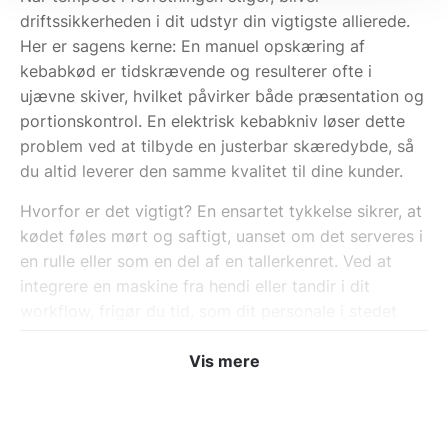
driftssikkerheden i dit udstyr din vigtigste allierede.
Her er sagens kerne: En manuel opskæring af
kebabkød er tidskrævende og resulterer ofte i
ujævne skiver, hvilket påvirker både præsentation og
portionskontrol. En elektrisk kebabkniv løser dette
problem ved at tilbyde en justerbar skæredybde, så
du altid leverer den samme kvalitet til dine kunder.
Hvorfor er det vigtigt? En ensartet tykkelse sikrer, at
kødet føles mørt og saftigt, uanset om det serveres i
en rulle eller som en del af en tallerkenret. Ved at
integrere en maskine fra hendi eller tandir i dit
workflow, frigør du tid, som dit personale i stedet
kan bruge på at betjene kunder eller forberede
toppings med en
grøntsmitter til pizzaria
Vis mere
.
Tekniske detaljer: Fra kW-
ydelse til klingestørrelse