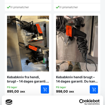
Vi prismatcher
Vi prismatcher
Kebabkniv fra hendi,
Kebabkniv hendi brugt –
brugt – 14 dages garanti.
14 dages garanti. Du kan
Du kan tilkøbe 12 mdr. for
tilkøbe 12 mdr. for 799 kr.
799 kr.
895,00
998,00
DKK
DKK
Vi prismatcher
Vi prismatcher