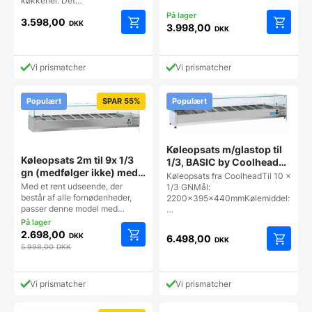
køkkener. Det…
3.598,00
DKK
3.998,00
DKK
Vi prismatcher
Vi prismatcher
Populært
SPAR 55%
Populært
Køleopsats m/glastop til
Køleopsats 2m til 9x 1/3
1/3, BASIC by Coolhead
gn (medfølger ikke) med
Europe
Køleopsats fra CoolheadTil 10 x
glas, BASIC by Coolhead
Med et rent udseende, der
1/3 GNMål:
Europe
består af alle fornødenheder,
2200x395x440mmKølemiddel:
passer denne model med…
…
2.698,00
DKK
6.498,00
DKK
5.998,00
DKK
Vi prismatcher
Vi prismatcher