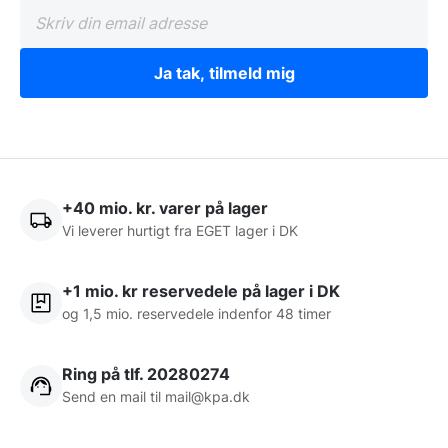
Fordele ved moderne
køleteknologi:
Ja tak, tilmeld mig
Effektivt kølemiddel:
Brug af R290 eller R600a
sikrer en miljøvenlig drift og lavere
energiforbrug.
Hygiejnisk glasopbygning:
Beskytter råvarerne
mod udefrakommende urenheder (nyseskaerm-
+40 mio. kr. varer på lager
funktion).
Vi leverer hurtigt fra EGET lager i DK
Gastronorm-kompatibilitet:
Passer perfekt til
standard
gastrobakker i staal
.
Støjsvag drift:
+1 mio. kr reservedele på lager i DK
Optimerer arbejdsmiljøet for
og 1,5 mio. reservedele indenfor 48 timer
personalet.
Statisk køling:
Sikrer en jævn kuldefordeling
uden at udtørre de følsomme råvarer.
Ring på tlf. 20280274
Send en mail til
mail@kpa.dk
Optimering af køkken-flow