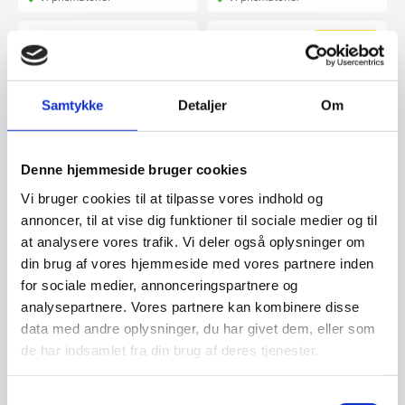
SPAR 30%
Samtykke
Detaljer
Om
Køleopsats m/ glastop til
Køleopsats m/ glas,
1/4 gn, BASIC by
Tecnodom, 12 x 1/3 GN
Coolhead Europe
Køleopsats fra CoolheadModel:
VRX 14/33Mål:
Køleopsats med glas fra
Denne hjemmeside bruger cookies
1400x335x440mmEnergiforbrug:
TecnodomPasser til 12 x
1,4…
1/3GNMål:…
Vi bruger cookies til at tilpasse vores indhold og
annoncer, til at vise dig funktioner til sociale medier og til
2.555,88
DKK
8.878,55
at analysere vores trafik. Vi deler også oplysninger om
DKK
3.659,00
DKK
din brug af vores hjemmeside med vores partnere inden
for sociale medier, annonceringspartnere og
Vi prismatcher
Vi prismatcher
analysepartnere. Vores partnere kan kombinere disse
data med andre oplysninger, du har givet dem, eller som
de har indsamlet fra din brug af deres tjenester.
Køleopsats m/glastop til
Samtykkevalg