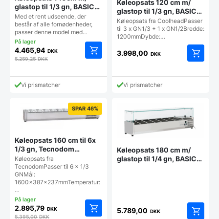
Køleopsats 120 cm m/
glastop til 1/3 gn, BASIC
glastop til 1/3 gn, BASIC
by Coolhead Europe
Med et rent udseende, der
by Coolhead Europe
Køleopsats fra CoolheadPasser
består af alle fornødenheder,
til 3 x GN1/3 + 1 x GN1/2Bredde:
passer denne model med…
1200mmDybde:…
4.465,94
DKK
3.998,00
DKK
5.259,25
DKK
Vi prismatcher
Vi prismatcher
SPAR 46%
Køleopsats 160 cm til 6x
1/3 gn, Tecnodom
Køleopsats 180 cm m/
produceret i Italien
glastop til 1/4 gn, BASIC
Køleopsats fra
TecnodomPasser til 6 x 1/3
by Coolhead Europe
GNMål:
1600x387x237mmTemperatur:
…
2.895,79
DKK
5.789,00
DKK
5.395,00
DKK