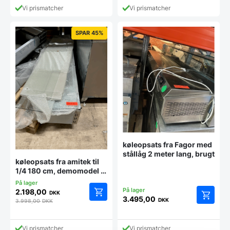
Vi prismatcher
Vi prismatcher
SPAR 45%
køleopsats fra Fagor med
stållåg 2 meter lang, brugt
køleopsats fra amitek til
1/4 180 cm, demomodel –
14 dages garanti. Du kan
tilkøbe 12 mdr. for 799 kr.
2.198,00
DKK
3.495,00
DKK
3.998,00
DKK
Vi prismatcher
Vi prismatcher