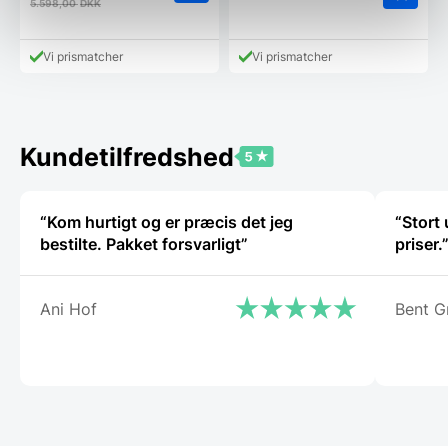
5.598,00
DKK
Vi prismatcher
Vi prismatcher
Kundetilfredshed
“Kom hurtigt og er præcis det jeg
“Stort
bestilte. Pakket forsvarligt”
priser.
Ani Hof
Bent G