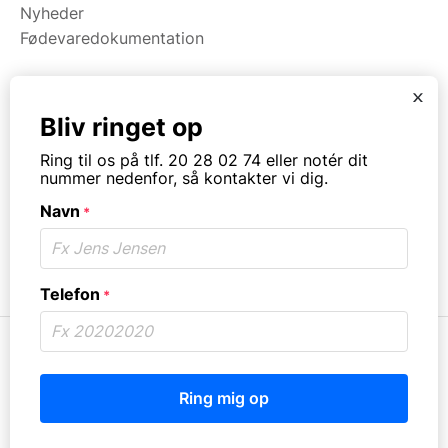
Nyheder
kan opgradere dit udstyr uden at belaste din
Fødevaredokumentation
kontante beholdning her og nu.
x
Kategorier
Bliv ringet op
Maskiner
Ring til os på tlf. 20 28 02 74 eller notér dit
Koge/varme/stege
nummer nedenfor, så kontakter vi dig.
Bageri
Navn
Opvask
*
Opbevaring
Virksomhedstype
Telefon
*
© Copyright. All rights reserved.