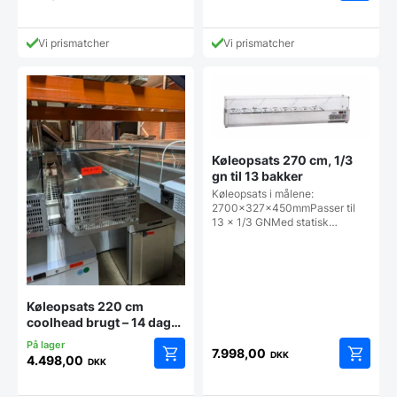
Vi prismatcher
Vi prismatcher
Køleopsats 270 cm, 1/3
gn til 13 bakker
Køleopsats i målene:
2700x327x450mmPasser til
13 x 1/3 GNMed statisk…
Køleopsats 220 cm
coolhead brugt – 14 dages
garanti. Du kan tilkøbe 12
7.998,00
mdr. for 799 kr.
DKK
4.498,00
DKK