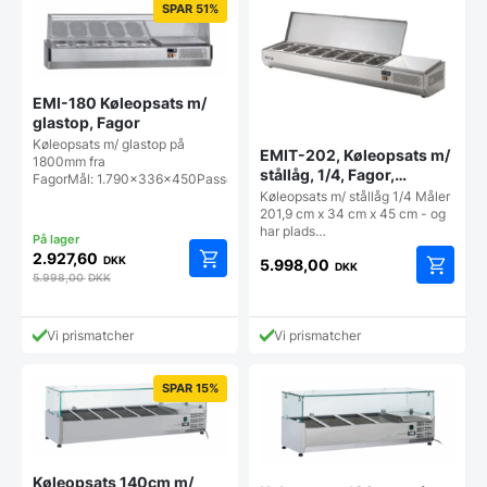
SPAR 51%
EMI-180 Køleopsats m/
glastop, Fagor
Køleopsats m/ glastop på
EMIT-202, Køleopsats m/
1800mm fra
stållåg, 1/4, Fagor,
FagorMål: 1.790x336x450Passer…
Topkvalitet
Køleopsats m/ stållåg 1/4 Måler
201,9 cm x 34 cm x 45 cm - og
har plads…
2.927,60
DKK
5.998,00
DKK
5.998,00
DKK
Vi prismatcher
Vi prismatcher
SPAR 15%
Køleopsats 140cm m/