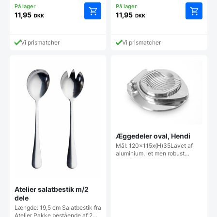
11,95
11,95
DKK
DKK
Vi prismatcher
Vi prismatcher
Æggedeler oval, Hendi
Mål: 120x115x(H)35Lavet af
aluminium, let men robust…
Atelier salatbestik m/2
dele
Længde: 19,5 cm Salatbestik fra
Atelier Pakke bestående af 2…