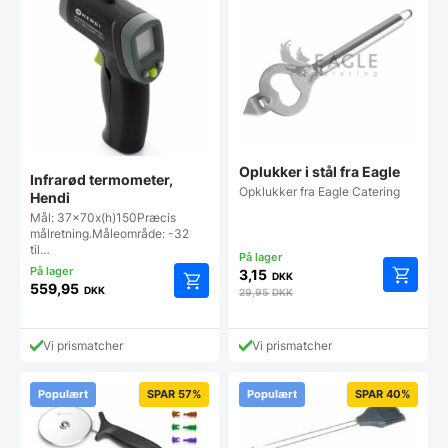
Oplukker i stål fra Eagle
Infrarød termometer,
Opklukker fra Eagle Catering
Hendi
Mål: 37x70x(h)150Præcis
målretning.Måleområde: -32
til…
3,15
DKK
559,95
DKK
29,95
DKK
Vi prismatcher
Vi prismatcher
Populært
SPAR 57%
Populært
SPAR 40%