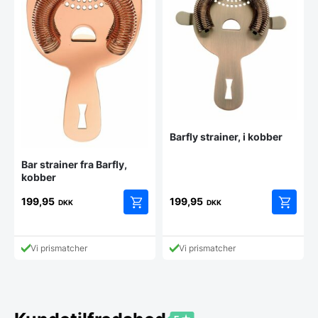
på
vareside
Barfly strainer, i kobber
Bar strainer fra Barfly,
kobber
199,95
199,95
DKK
DKK
Vi prismatcher
Vi prismatcher