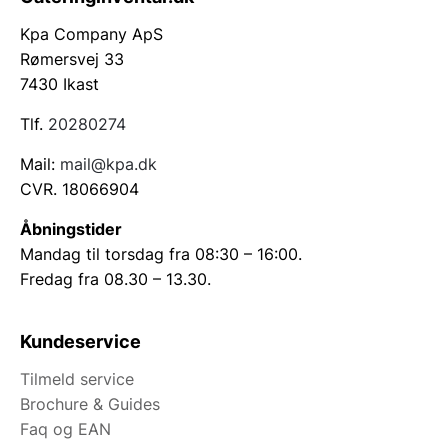
resultater i dit køkken. Find de redskaber, der passer
Kpa Company ApS
til dine madlavningsbehov, og opgrader dit
Rømersvej 33
køkkenudstyr i dag.
7430 Ikast
Tlf.
20280274
Mail:
mail@kpa.dk
CVR. 18066904
Åbningstider
Mandag til torsdag fra 08:30 – 16:00.
Fredag fra 08.30 – 13.30.
Kundeservice
Tilmeld service
Brochure & Guides
Faq og EAN