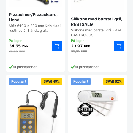
Pizzaslicer/Pizzaskære,
Silikone mad børste i grå,
Hendi
RESTSALG
Mål: Ø100 x 230 mm Knivblad i
Silikone mad børste i grå - AMT
rustfrit stål, håndtag af…
GASTROGUS
34,55
23,97
DKK
DKK
79,95
DKK
39,95
DKK
Vi prismatcher
Vi prismatcher
Populært
SPAR 49%
Populært
SPAR 62%