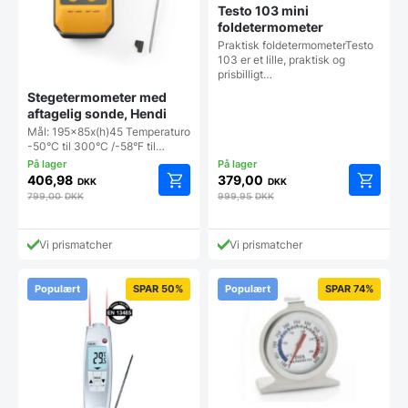
Testo 103 mini
foldetermometer
Praktisk foldetermometerTesto
103 er et lille, praktisk og
prisbilligt…
Stegetermometer med
aftagelig sonde, Hendi
Mål: 195x85x(h)45 Temperaturområde
-50°C til 300°C /-58°F til…
406,98
379,00
DKK
DKK
799,00
DKK
999,95
DKK
Vi prismatcher
Vi prismatcher
Populært
SPAR 50%
Populært
SPAR 74%