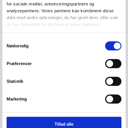
45,69
50,70
DKK
DKK
for sociale medier, annonceringspartnere og
94,95
DKK
79,95
DKK
analysepartnere. Vores partnere kan kombinere disse
data med andre oplysninger, du har givet dem, eller som
Vi prismatcher
Vi prismatcher
de har indsamlet fra din brug af deres tjenester.
SPAR OP TIL 36%
Samtykkevalg
Nødvendig
Præferencer
Bar mudler 20 cm, Hendi
Mål: ⌀34x207Fremstillet af
ABS.Til formaling og knusning
Statistik
af…
Marketing
Tillad alle