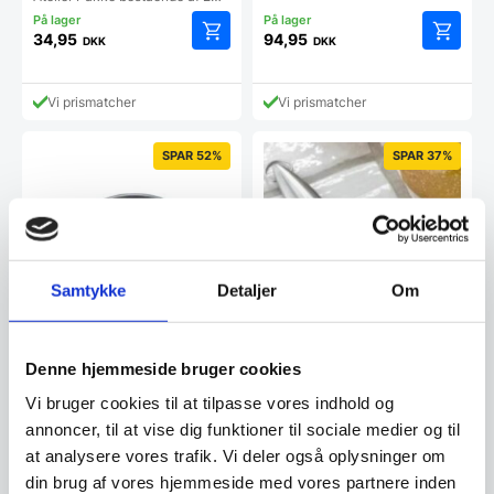
34,95
94,95
DKK
DKK
Vi prismatcher
Vi prismatcher
SPAR 52%
SPAR 37%
Samtykke
Detaljer
Om
Bageform uden flytbar
Denne hjemmeside bruger cookies
bund Ø20 cm, Pujadas
Bagepensel med silicone
Vi bruger cookies til at tilpasse vores indhold og
Høj bageform Ø20cm, H4,5cm
børste, Steel Function
annoncer, til at vise dig funktioner til sociale medier og til
Bagepensel med silicone
at analysere vores trafik. Vi deler også oplysninger om
børste, Steel Function
din brug af vores hjemmeside med vores partnere inden