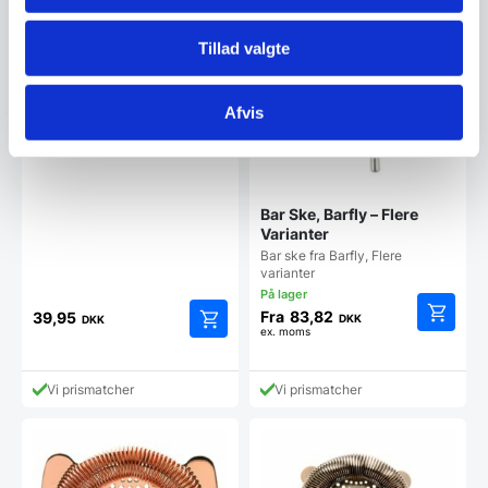
Tillad valgte
Afvis
Bar Ske, Barfly – Flere
Varianter
Bar ske fra Barfly, Flere
varianter
Fra
83,82
39,95
DKK
DKK
ex. moms
Dette
vare
har
Vi prismatcher
Vi prismatcher
flere
varianter
Mulighe
kan
vælges