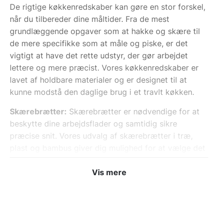
De rigtige køkkenredskaber kan gøre en stor forskel,
når du tilbereder dine måltider. Fra de mest
grundlæggende opgaver som at hakke og skære til
de mere specifikke som at måle og piske, er det
vigtigt at have det rette udstyr, der gør arbejdet
lettere og mere præcist. Vores køkkenredskaber er
lavet af holdbare materialer og er designet til at
kunne modstå den daglige brug i et travlt køkken.
Skærebrætter:
Skærebrætter er nødvendige for at
beskytte dine arbejdsflader og samtidig sikre
præcise snit. Vores udvalg af skærebrætter i træ,
plast og bambus giver dig mulighed for at vælge det
materiale, der passer bedst til dine behov.
Viskestykker og klude:
Vis mere
Viskestykker og klude er
uundværlige i ethvert køkken. De er perfekte til at
tørre hænder, håndtere varme gryder eller tørre op
efter madlavningen. Vælg blandt vores udvalg af