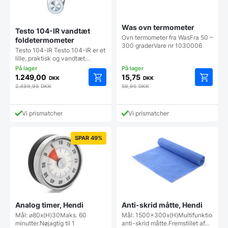
Was ovn termometer
Testo 104-IR vandtæt
Ovn termometer fra WasFra 50 –
foldetermometer
300 graderVare nr 1030006
Testo 104-IR Testo 104-IR er et
lille, praktisk og vandtæt…
1.249,00
15,75
DKK
DKK
2.499,95
DKK
59,95
DKK
Vi prismatcher
Vi prismatcher
SPAR 49%
Analog timer, Hendi
Anti-skrid måtte, Hendi
Mål: ⌀80x(H)30Maks. 60
Mål: 1500x300x(H)Multifunktionel
minutter.Nøjagtig til 1
anti-skrid måtte.Fremstillet af…