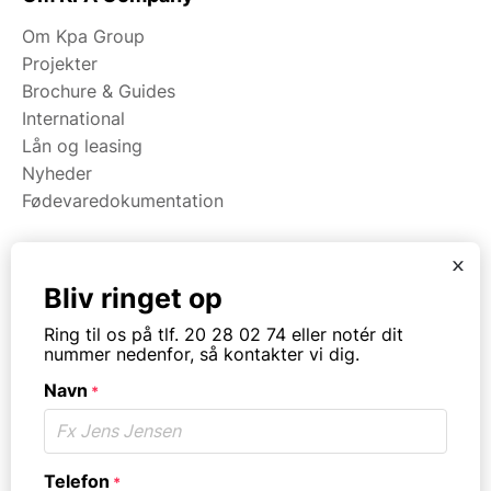
Om Kpa Group
Projekter
Brochure & Guides
International
Lån og leasing
Nyheder
Fødevaredokumentation
x
Kategorier
Bliv ringet op
Maskiner
Ring til os på tlf. 20 28 02 74 eller notér dit
Koge/varme/stege
nummer nedenfor, så kontakter vi dig.
Bageri
Navn
Opvask
*
Opbevaring
Virksomhedstype
Telefon
*