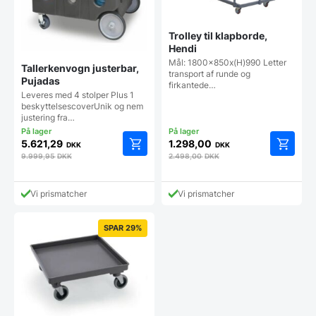
Trolley til klapborde,
Hendi
Mål: 1800x850x(H)990 Letter
Tallerkenvogn justerbar,
transport af runde og
Pujadas
firkantede…
Leveres med 4 stolper Plus 1
beskyttelsescoverUnik og nem
justering fra…
5.621,29
1.298,00
DKK
DKK
9.999,95
DKK
2.498,00
DKK
Vi prismatcher
Vi prismatcher
SPAR 29%