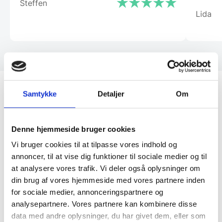
Steffen
Lida
Samtykke
Detaljer
Om
Andet
Denne hjemmeside bruger cookies
Når du afholder et event, er det vigtigt at have de
Vi bruger cookies til at tilpasse vores indhold og
rette møbler og det nødvendige tilbehør, der sikrer
annoncer, til at vise dig funktioner til sociale medier og til
både komfort og effektivitet. Vores udvalg af
at analysere vores trafik. Vi deler også oplysninger om
eventmøbler og andet udstyr er designet til at
din brug af vores hjemmeside med vores partnere inden
for sociale medier, annonceringspartnere og
opfylde kravene til professionelle arrangementer,
analysepartnere. Vores partnere kan kombinere disse
uanset om det gælder catering, messestande eller
data med andre oplysninger, du har givet dem, eller som
receptioner.