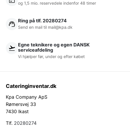
begivenhed til en succes.
og 1,5 mio. reservedele indenfor 48 timer
Ring på tlf. 20280274
Send en mail til
mail@kpa.dk
Egne teknikere og egen DANSK
serviceafdeling
Vi hjælper før, under og efter købet
Cateringinventar.dk
Kpa Company ApS
Rømersvej 33
7430 Ikast
Tlf.
20280274