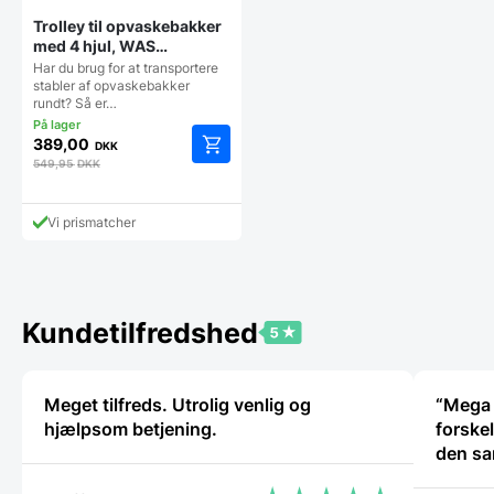
Trolley til opvaskebakker
med 4 hjul, WAS
(partivare)
Har du brug for at transportere
stabler af opvaskebakker
rundt? Så er…
389,00
DKK
549,95
DKK
Vi prismatcher
Kundetilfredshed
Meget tilfreds. Utrolig venlig og
“Mega 
hjælpsom betjening.
forske
den sa