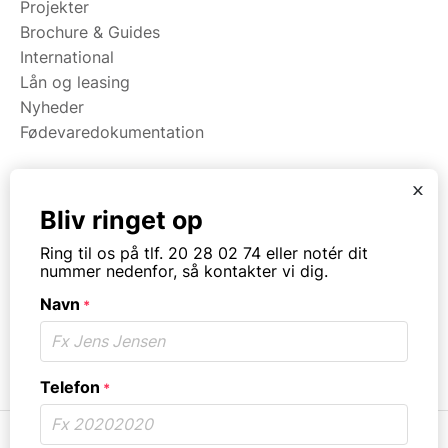
Projekter
Brochure & Guides
International
Lån og leasing
Nyheder
Fødevaredokumentation
x
Kategorier
Bliv ringet op
Maskiner
Ring til os på tlf. 20 28 02 74 eller notér dit
Koge/varme/stege
nummer nedenfor, så kontakter vi dig.
Bageri
Navn
Opvask
*
Opbevaring
Virksomhedstype
Telefon
*