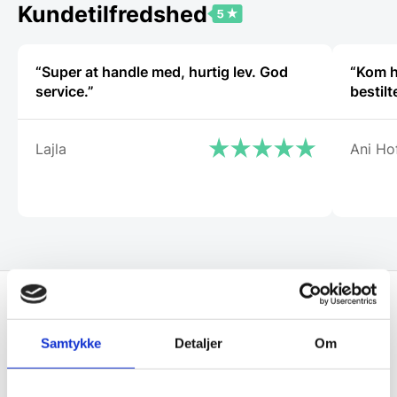
Kundetilfredshed
“Super at handle med, hurtig lev. God
“Kom h
service.”
bestilt
Lajla
Ani Ho
Få de bedste tilbud først!
Samtykke
Detaljer
Om
Husk at tilmelde dig vores nyhedsbrev og vær først