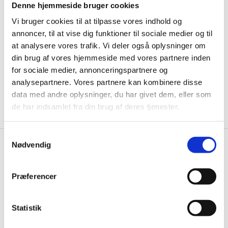
til de bedste tilbud. Og bare rolig, vi spammer dig
Denne hjemmeside bruger cookies
ikke, men sender kun relevante tilbud og
Vi bruger cookies til at tilpasse vores indhold og
informationer til dig.
annoncer, til at vise dig funktioner til sociale medier og til
at analysere vores trafik. Vi deler også oplysninger om
din brug af vores hjemmeside med vores partnere inden
for sociale medier, annonceringspartnere og
analysepartnere. Vores partnere kan kombinere disse
Ja tak, tilmeld mig
data med andre oplysninger, du har givet dem, eller som
de har indsamlet fra din brug af deres tjenester.
Samtykkevalg
Nødvendig
+40 mio. kr. varer på lager
Vi leverer hurtigt fra EGET lager i DK
Præferencer
+1 mio. kr reservedele på lager i DK
og 1,5 mio. reservedele indenfor 48 timer
Statistik