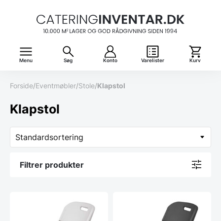
Menu
Søg
Konto
Varelister
Kurv
Forside
/
Eventmøbler
/
Stole
/
Klapstol
Klapstol
Filtrer produkter