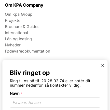
Om KPA Company
Om Kpa Group
Projekter
Brochure & Guides
International
Lån og leasing
Nyheder
Fødevaredokumentation
x
Kategorier
Bliv ringet op
Maskiner
Ring til os på tlf. 20 28 02 74 eller notér dit
Koge/varme/stege
nummer nedenfor, så kontakter vi dig.
Bageri
Navn
Opvask
*
Opbevaring
Virksomhedstype