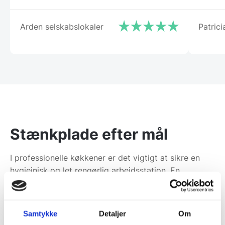
Arden selskabslokaler
Patrici
Stænkplade efter mål
I professionelle køkkener er det vigtigt at sikre en
hygiejnisk og let rengørlig arbejdsstation. En
stænkplade i rustfrit stål beskytter vægge og
overflader mod fedtstænk, vand og madrester,
samtidig med at den giver et professionelt udtryk.
Samtykke
Detaljer
Om
Med en løsning efter mål får du en perfekt pasform