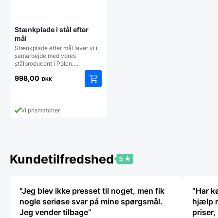
Stænkplade i stål efter
mål
Stænkplade efter mål laver vi i
samarbejde med vores
stålproducent i Polen.…
998,00
DKK
Vi prismatcher
Kundetilfredshed
“Jeg blev ikke presset til noget, men fik
“Har k
nogle seriøse svar på mine spørgsmål.
hjælp 
Jeg vender tilbage”
priser