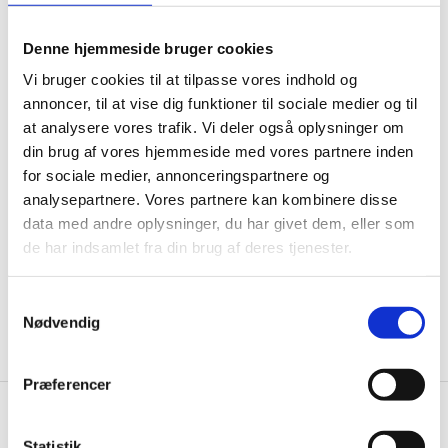
til dit behov, uanset størrelse og placering.
Denne hjemmeside bruger cookies
Fordele ved stænkplader i rustfrit stål:
Høj hygiejne:
Rustfrit stål er nemt at rengøre og
Vi bruger cookies til at tilpasse vores indhold og
annoncer, til at vise dig funktioner til sociale medier og til
modstandsdygtigt over for bakterier og snavs.
at analysere vores trafik. Vi deler også oplysninger om
Skræddersyet løsning:
Fås efter mål, så den passer
din brug af vores hjemmeside med vores partnere inden
præcist til dit køkken eller arbejdsområde.
for sociale medier, annonceringspartnere og
Varme- og vandafvisende:
Ideel til placering bag
analysepartnere. Vores partnere kan kombinere disse
komfurer, vaske og andre våde eller varme zoner.
data med andre oplysninger, du har givet dem, eller som
Robust og holdbar:
Modstandsdygtig over for ridser,
Vis mere
de har indsamlet fra din brug af deres tjenester.
slag og korrosion.
Æstetisk og professionelt look:
Giver dit køkken et
Samtykkevalg
rent og moderne udtryk.
Nødvendig
Hvordan vælger du den rette stænkplade?
Når du vælger en stænkplade, bør du tage højde for
Præferencer
placering, dimensioner og monteringsmuligheder. Til
områder bag komfurer og vaske anbefales en varme-
og fugtbestandig plade, der nemt kan tørres af efter
Statistik