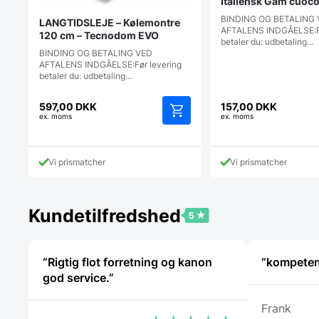
Italiensk Gam cuoco
Pålidelig og kraftig
BINDING OG BETALING
LANGTIDSLEJE – Kølemontre
AFTALENS INDGÅELSE:Fø
120 cm – Tecnodom EVO
betaler du: udbetaling…
BINDING OG BETALING VED
AFTALENS INDGÅELSE:Før levering
betaler du: udbetaling…
597,00
DKK
157,00
DKK
ex. moms
ex. moms
Vi prismatcher
Vi prismatcher
Kundetilfredshed
“Rigtig flot forretning og kanon
“kompeten
god service.”
Frank