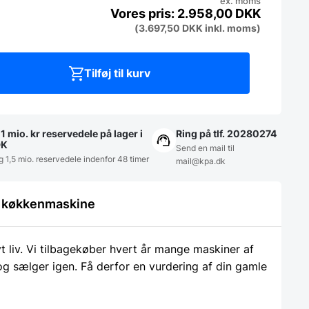
ex. moms
2.958,00
DKK
(
3.697,50
DKK
inkl. moms)
Tilføj til kurv
1 mio. kr reservedele på lager i
Ring på tlf. 20280274
DK
Send en mail til
g 1,5 mio. reservedele indenfor 48 timer
mail@kpa.dk
le køkkenmaskine
liv. Vi tilbagekøber hvert år mange maskiner af
 og sælger igen. Få derfor en vurdering af din gamle