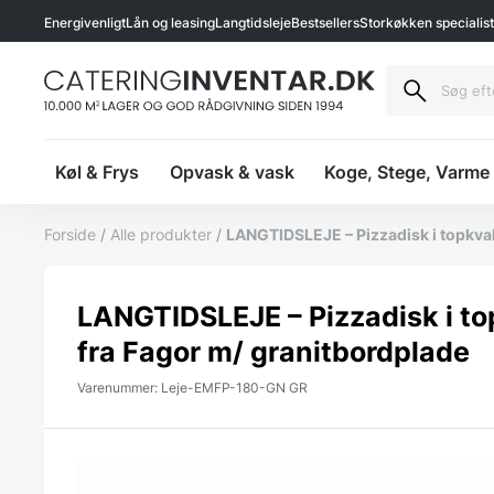
Energivenligt
Lån og leasing
Langtidsleje
Bestsellers
Storkøkken specialis
Køl & Frys
Opvask & vask
Koge, Stege, Varme
Forside
/
Alle produkter
/
LANGTIDSLEJE – Pizzadisk i topkval
LANGTIDSLEJE – Pizzadisk i to
fra Fagor m/ granitbordplade
Varenummer: Leje-EMFP-180-GN GR