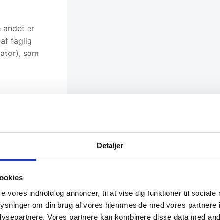
e andet er
 af faglig
lator), som
it og
holder os
nd.
Detaljer
ner og ofte
ookies
et lander.
se vores indhold og annoncer, til at vise dig funktioner til sociale
ske Fagor.
oplysninger om din brug af vores hjemmeside med vores partnere i
r største
ysepartnere. Vores partnere kan kombinere disse data med andr