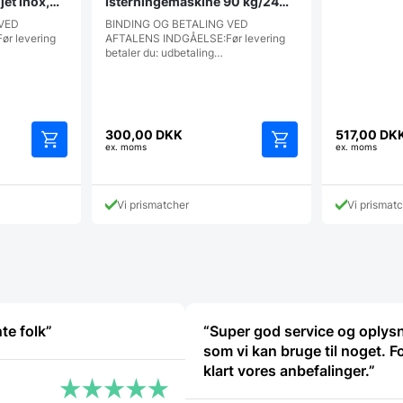
jet inox,
Isterningemaskine 90 kg/24
timer, Fagor EFICE
 VED
BINDING OG BETALING VED
r levering
AFTALENS INDGÅELSE:Før levering
betaler du: udbetaling…
300,00
DKK
517,00
DK
ex. moms
ex. moms
Vi prismatcher
Vi prismat
te folk”
“Super god service og oplys
som vi kan bruge til noget. F
klart vores anbefalinger.”