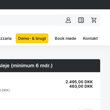
izzaria
Demo- & brugt
Spacer
Book møde
Kontakt
sleje (minimum 6 mdr.)
2.495,00
DKK
463,00
DKK
00
DKK
)