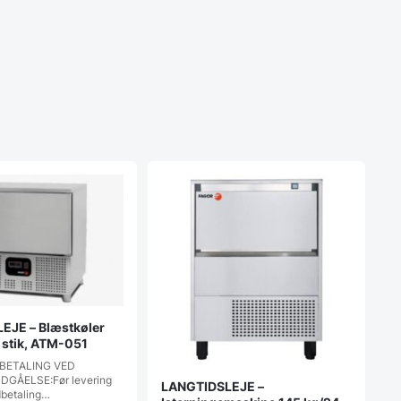
EJE – Blæstkøler
5 stik, ATM-051
 BETALING VED
DGÅELSE:Før levering
LANGTIDSLEJE –
dbetaling…