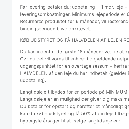
Før levering betaler du: udbetaling + 1 mdr. leje +
leveringsomkostninger. Minimums lejeperiode er 
Returneres produktet før 6 måneder, vil resteren
bindingsperiode blive opkrævet.
KØB UDSTYRET OG FÅ HALVDELEN AF LEJEN R
Du kan indenfor de første 18 måneder vælge at k
Gør du det vil vores til enhver tid gældende netp
udgangspunktet for en overtagelsessum – herfra 
HALVDELEN af den leje du har indbetalt (gælder 
udbetaling).
Langtidsleje tilbydes for en periode på MINIMUM
Langtidsleje er en mulighed der giver dig maksimal 
Du betaler for opstart og herefter et månedligt 
kan du købe udstyret og få 50% af din leje tilbag
hyppigste årsager til at vælge langtidsleje er :