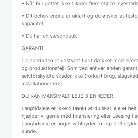
• Når budgettet ikke tillader flere større investerin
• Dit behov endnu er uklart og du ønsker at teste
kapacitet
• Du har en sæsonbutik
GARANTI
I lejeperioden er udstyret fuldt dækket mod even
og produktionsfejl. Som ved enhver anden garan
selvforskyldte skader ikke (forkert brug, slagskade
installationer mv.).
DU KAN MAKSIMALT LEJE 3 ENHEDER
Langtidsleje er ikke tiltænkt at du skal leje et hel
hjælper vi gerne med finansiering eller Leasing i s
Langtidsleje er noget vi tilbyder for op til 3 stykk
kunde.