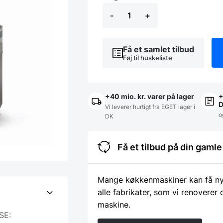
-
Pizzadisk
-
+
i
topkvalitet
fra
Få et samlet tilbud
Fagor
Føj til huskeliste
m/
granitbordplade
antal
+40 mio. kr. varer på lager
+
Vi leverer hurtigt fra EGET lager i
o
DK
Få et tilbud på din gam
Mange køkkenmaskiner kan få nyt 
alle fabrikater, som vi renoverer
maskine.
SE: