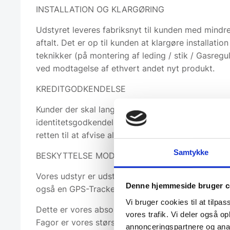
INSTALLATION OG KLARGØRING
Udstyret leveres fabriksnyt til kunden med mindr
aftalt. Det er op til kunden at klargøre installation
teknikker (på montering af leding / stik / Gasregu
ved modtagelse af ethvert andet nyt produkt.
KREDITGODKENDELSE
Kunder der skal langtidsleje vil gennemgå en kred
identitetsgodkendelse før varen leveres. Vi forbe
retten til at afvise alle leje-anmodninger uden gru
Samtykke
BESKYTTELSE MOD TYVERI
Vores udstyr er udstyret med unikke identifikatio
Denne hjemmeside bruger c
også en GPS-Tracker, så det kan følges hvorend d
Vi bruger cookies til at tilpas
Dette er vores absolut bedste pizzadisk fra span
vores trafik. Vi deler også 
Fagor er vores største leverandør og en af de alle
annonceringspartnere og anal