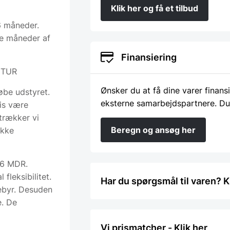
Klik her og få et tilbud
6 måneder.
de måneder af
Finansiering
ETUR
Ønsker du at få dine varer finans
øbe udstyret.
eksterne samarbejdspartnere. Du
ris være
trækker vi
Beregn og ansøg her
ikke
 6 MDR.
fleksibilitet.
Har du spørgsmål til varen? K
gebyr. Desuden
e. De
Vi prismatcher - Klik her