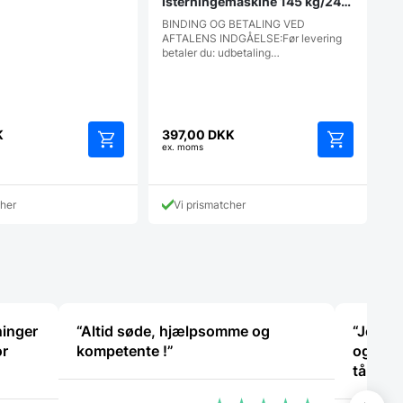
Isterningemaskine 145 kg/24
timer, Fagor EFICE
BINDING OG BETALING VED
AFTALENS INDGÅELSE:Før levering
betaler du: udbetaling…
K
397,00
DKK
ex. moms
cher
Vi prismatcher
ninger
“Altid søde, hjælpsomme og
“Jeg fi
or
kompetente !”
og der 
tålmod