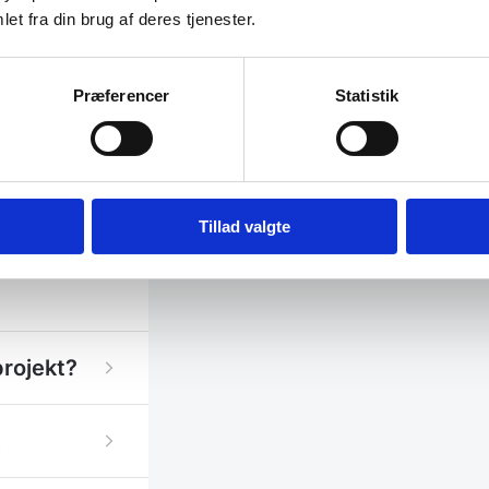
et fra din brug af deres tjenester.
Præferencer
Statistik
OPSATS, MEN
0x850
0x850
Tillad valgte
0x850
projekt?