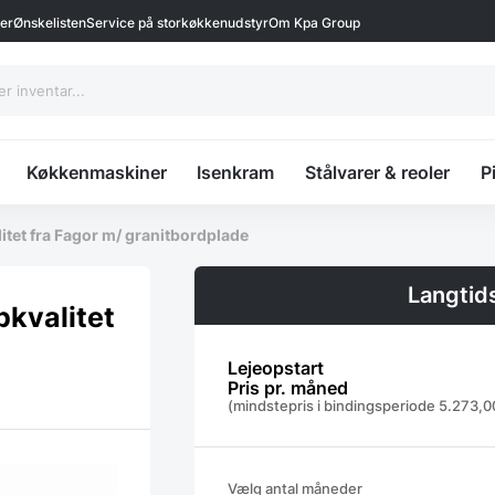
ter
Ønskelisten
Service på storkøkkenudstyr
Om Kpa Group
Køkkenmaskiner
Isenkram
Stålvarer & reoler
P
itet fra Fagor m/ granitbordplade
Langtid
pkvalitet
Lejeopstart
Pris pr. måned
(mindstepris i bindingsperiode
5.273,
LANGTIDSLEJE