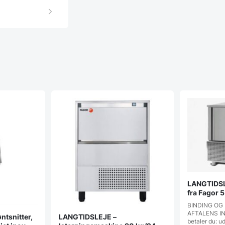
LANGTIDSL
fra Fagor 
BINDING OG
AFTALENS IN
tsnitter,
LANGTIDSLEJE –
betaler du: u