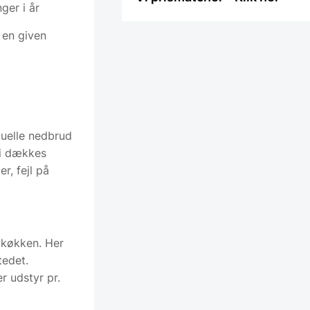
ger i år
 en given
tuelle nedbrud
ti dækkes
r, fejl på
t køkken. Her
tedet.
er udstyr pr.