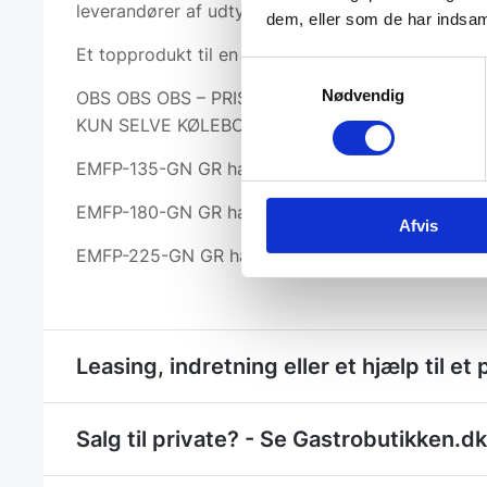
leverandører af udtyr til storkøkken i europa.
dem, eller som de har indsaml
Et topprodukt til en rigtig god pris.
Samtykkevalg
Nødvendig
OBS OBS OBS – PRISEN INKLUDERER IKKE KØLE
KUN SELVE KØLEBORDET
EMFP-135-GN GR har 2 låger og måler 1342x70
EMFP-180-GN GR har 3 låger og måler 1792x70
Afvis
EMFP-225-GN GR har 4 låger og måler 2242x70
Leasing, indretning eller et hjælp til et 
Salg til private? - Se Gastrobutikken.dk