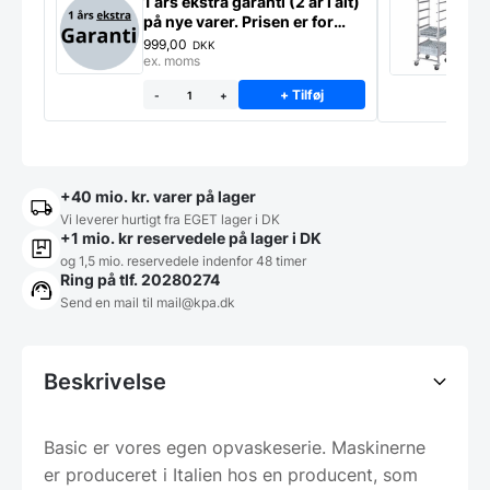
1 års ekstra garanti (2 år i alt)
S
på nye varer. Prisen er for
o
ekstra garanti på ét produkt
B
999,00
1
DKK
ex. moms
5
e
+ Tilføj
-
+
+40 mio. kr. varer på lager
Vi leverer hurtigt fra EGET lager i DK
+1 mio. kr reservedele på lager i DK
og 1,5 mio. reservedele indenfor 48 timer
Ring på tlf. 20280274
Send en mail til
mail@kpa.dk
Beskrivelse
Basic er vores egen opvaskeserie. Maskinerne
er produceret i Italien hos en producent, som