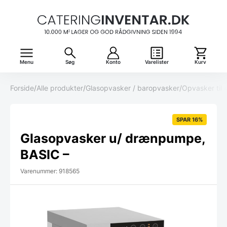
Menu
Søg
Konto
Varelister
Kurv
Forside
/
Alle produkter
/
Glasopvasker / baropvasker
/
Opvasker til
SPAR 16%
Glasopvasker u/ drænpumpe,
BASIC –
Varenummer: 918565