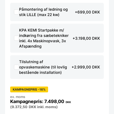
Påmontering af ledning og
+699,00 DKK
stik LILLE (max 22 kw)
KPA KEMI Startpakke m/
indkøring fra sæbetekniker
+3.198,00 DKK
inkl. 4x Maskinopvask, 3x
Afspænding
Tilslutning af
opvaskemaskine (til lovlig
+2.999,00 DKK
bestående installation)
KAMPAGNEPRIS -16%
ex. moms
7.498,00
DKK
(
9.372,50
DKK
inkl. moms)