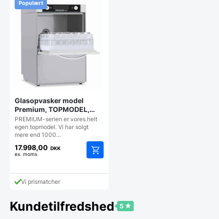
Populært
Glasopvasker model
Premium, TOPMODEL,
40×40 bakker
PREMIUM-serien er vores helt
egen topmodel. Vi har solgt
mere end 1000…
17.998,00
DKK
ex. moms
Vi prismatcher
Kundetilfredshed