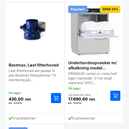
varianter
Mulighe
Populært
SPAR 29%
kan
vælges
på
vareside
Underbordsopvasker m/
Bestmax, Løst filterhoved
afkalkning model
Løst filterhoved der passer til
Premium, TOPMODEL,
PREMIUM-serien er vores helt
alle Bestmax filterpatroner. Til
50×50 bakker
egen topmodel. Vi har solgt
montering på…
mere end 1000…
Den
24.998,00
DKK
oprindelige
430,00
17.690,60
DKK
DKK
Den
ex. moms
ex. moms
pris
aktuelle
var:
pris
24.998,00 DKK.
Vi prismatcher
Vi prismatcher
er:
17.690,60 DKK.