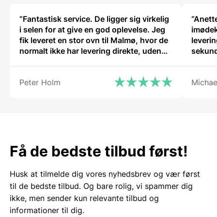
“Fantastisk service. De ligger sig virkelig
“Anette
i selen for at give en god oplevelse. Jeg
imødek
fik leveret en stor ovn til Malmø, hvor de
leverin
normalt ikke har levering direkte, uden
sekund
problemer. Jeg kan i høj grad anbefale
Gastrobutikken – som både på priser og
Peter Holm
Michae
service er noget ud over det
sædvanlige.”
Få de bedste tilbud først!
Husk at tilmelde dig vores nyhedsbrev og vær først
til de bedste tilbud. Og bare rolig, vi spammer dig
ikke, men sender kun relevante tilbud og
informationer til dig.