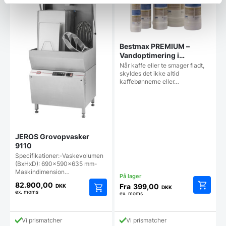
Bestmax PREMIUM –
Vandoptimering i
topklasse t/ gastronomi!
Når kaffe eller te smager fladt,
skyldes det ikke altid
kaffebønnerne eller…
JEROS Grovopvasker
9110
Specifikationer:-Vaskevolumen
(BxHxD): 690x590x635 mm-
Maskindimension…
82.900,00
Fra
399,00
DKK
DKK
ex. moms
ex. moms
Dette
vare
har
Vi prismatcher
Vi prismatcher
flere