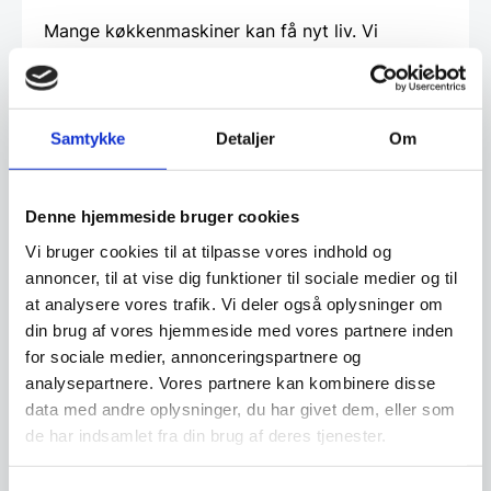
Mange køkkenmaskiner kan få nyt liv. Vi
tilbagekøber hvert år mange maskiner af alle
fabrikater, som vi renoverer og sælger igen. Få
derfor en vurdering af din gamle maskine.
Samtykke
Detaljer
Om
Klik her og få et tilbud
Denne hjemmeside bruger cookies
Vi bruger cookies til at tilpasse vores indhold og
Finansiering
annoncer, til at vise dig funktioner til sociale medier og til
at analysere vores trafik. Vi deler også oplysninger om
din brug af vores hjemmeside med vores partnere inden
Ønsker du at få dine varer finansieret har vi
for sociale medier, annonceringspartnere og
både eget finansieringsselskab samt eksterne
analysepartnere. Vores partnere kan kombinere disse
samarbejdspartnere. Du findes vores beregner
data med andre oplysninger, du har givet dem, eller som
og ansøgningsskema her:
de har indsamlet fra din brug af deres tjenester.
Beregn og ansøg her