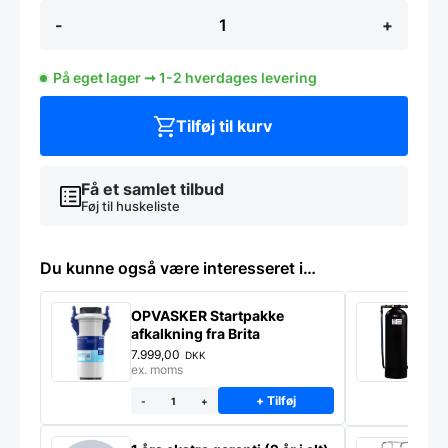
Glasopvasker
-
+
u/
drænpumpe,
BASIC
På eget lager ➞ 1-2 hverdages levering
-
antal
Tilføj til kurv
Få et samlet tilbud
Føj til huskeliste
Du kunne også være interesseret i…
OPVASKER Startpakke
B
afkalkning fra Brita
–
P
7.999,00
8
DKK
ex. moms
e
+ Tilføj
-
+