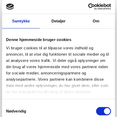
Mange køkkenmaskiner kan få nyt liv. Vi
tilbagekøber hvert år mange maskiner af alle
fabrikater, som vi renoverer og sælger igen. Få
Samtykke
Detaljer
Om
derfor en vurdering af din gamle maskine.
Klik her og få et tilbud
Denne hjemmeside bruger cookies
Vi bruger cookies til at tilpasse vores indhold og
annoncer, til at vise dig funktioner til sociale medier og til
at analysere vores trafik. Vi deler også oplysninger om
Finansiering
din brug af vores hjemmeside med vores partnere inden
for sociale medier, annonceringspartnere og
analysepartnere. Vores partnere kan kombinere disse
Ønsker du at få dine varer finansieret har vi
data med andre oplysninger, du har givet dem, eller som
både eget finansieringsselskab samt eksterne
de har indsamlet fra din brug af deres tjenester.
samarbejdspartnere. Du findes vores beregner
og ansøgningsskema her:
Samtykkevalg
Nødvendig
Beregn og ansøg her