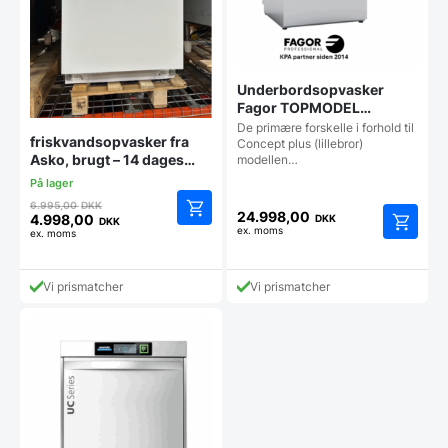
Underbordsopvasker
Fagor TOPMODEL
Premium WUA-503D inkl.
De primære forskelle i forhold til
friskvandsopvasker fra
alle pumper **
Concept plus (lillebror)
Asko, brugt – 14 dages
modellen…
TOPMODEL **
garanti. Du kan tilkøbe 12
mdr. for 799 kr.
Den
6.995,00
DKK
24.998,00
oprindelige
4.998,00
DKK
DKK
ex. moms
Den
ex. moms
pris
aktuelle
var:
pris
6.995,00 DKK.
Vi prismatcher
Vi prismatcher
er:
4.998,00 DKK.