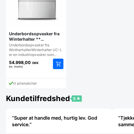
Underbordsopvasker fra
Winterhalter **
TOPKVALITET **
Underbordsopvasker fra
WintherhalterWinterhalter UC-L
er en industriopvasker som…
54.998,00
DKK
ex. moms
Vi prismatcher
Kundetilfredshed
“Super at handle med, hurtig lev. God
“Tjekke
service.”