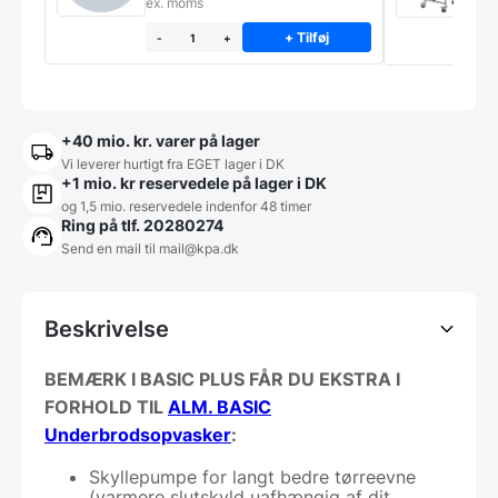
ex. moms
5
e
+ Tilføj
-
+
+40 mio. kr. varer på lager
Vi leverer hurtigt fra EGET lager i DK
+1 mio. kr reservedele på lager i DK
og 1,5 mio. reservedele indenfor 48 timer
Ring på tlf. 20280274
Send en mail til
mail@kpa.dk
Beskrivelse
BEMÆRK I BASIC PLUS FÅR DU EKSTRA I
FORHOLD TIL
ALM. BASIC
Underbrodsopvasker
:
Skyllepumpe for langt bedre tørreevne
(varmere slutskyld uafhængig af dit