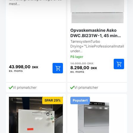
mest…
Opvaskemaskine Asko
DWC.BI231W-1, 45 min
vaskeprogram
TørresystemTurbo
Drying+™LinieProfessionalInstallatio
under…
Den
14.998,00
DKK
43.998,00
oprindelige
8.298,00
DKK
DKK
ex. moms
Den
ex. moms
pris
aktuelle
var:
pris
14.998,00 DKK.
Vi prismatcher
Vi prismatcher
er:
8.298,00 DKK.
SPAR 29%
Populært