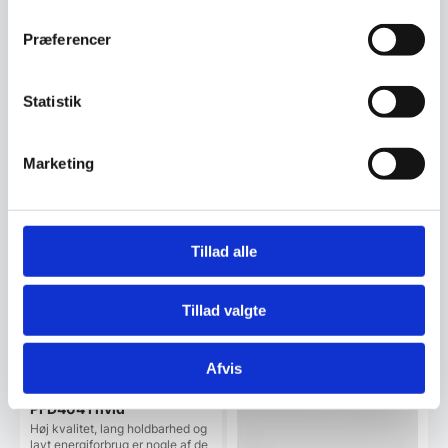
Præferencer
Har du spørgsmål til varen? Klik her
Statistik
Vi prismatcher - Klik her
Marketing
Relaterede varer
Tillad alle
Populært
SPAR 45%
Tillad valgte
Afvis
Opvaskemaskine, Miele
PFD404 i hvid
Høj kvalitet, lang holdbarhed og
lavt energiforbrug er nogle af de