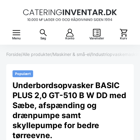
Menu
Søg
Konto
Varelister
Kurv
Forside
/
Alle produkter
/
Maskiner & små-el
/
Industriopvaskemaskin
Populært
Underbordsopvasker BASIC
PLUS 2,0 GT-510 B W DD med
Sæbe, afspænding og
drænpumpe samt
skyllepumpe for bedre
tørreevne.