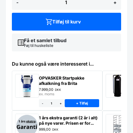
-
+
BASIC
PLUS
2,0
GT-
Tilføj til kurv
510
B
W
DD
Få et samlet tilbud
med
Føj til huskeliste
Sæbe,
afspænding
og
Du kunne også være interesseret i…
drænpumpe
samt
skyllepumpe
OPVASKER Startpakke
B
for
afkalkning fra Brita
–
bedre
P
7.999,00
8
DKK
tørreevne.
ex. moms
e
antal
+ Tilføj
-
+
1 års ekstra garanti (2 år i alt)
S
på nye varer. Prisen er for
o
ekstra garanti på ét produkt
B
999,00
1
DKK