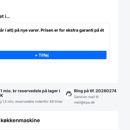
et i…
år i alt) på nye varer. Prisen er for ekstra garanti på ét
+ Tilføj
1 mio. kr reservedele på lager i
Ring på tlf. 20280274
DK
Send en mail til
g 1,5 mio. reservedele indenfor 48 timer
mail@kpa.dk
le køkkenmaskine