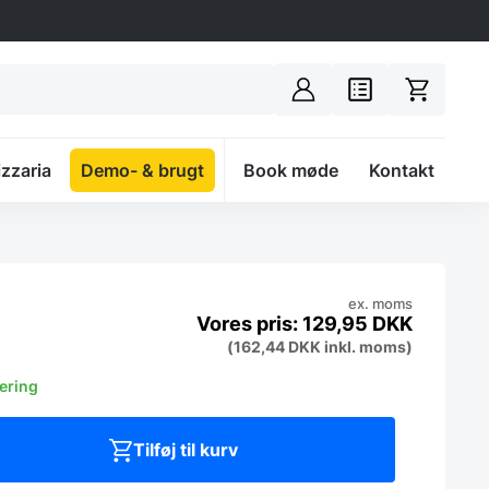
izzaria
Demo- & brugt
Spacer
Book møde
Kontakt
ex. moms
129,95
DKK
(
162,44
DKK
inkl. moms)
vering
Tilføj til kurv