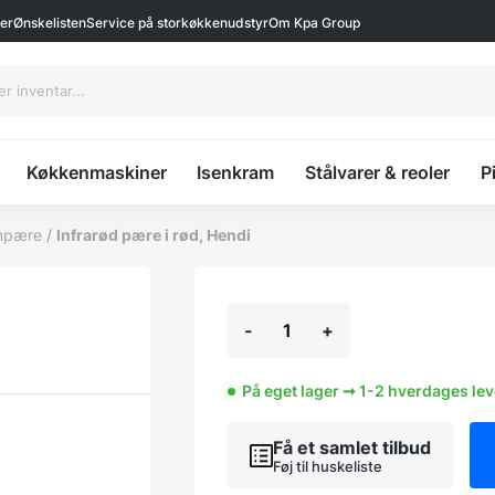
ter
Ønskelisten
Service på storkøkkenudstyr
Om Kpa Group
Køkkenmaskiner
Isenkram
Stålvarer & reoler
P
npære
/
Infrarød pære i rød, Hendi
Infrarød
-
+
pære
i
rød,
Hendi
På eget lager ➞ 1-2 hverdages le
antal
Få et samlet tilbud
Føj til huskeliste