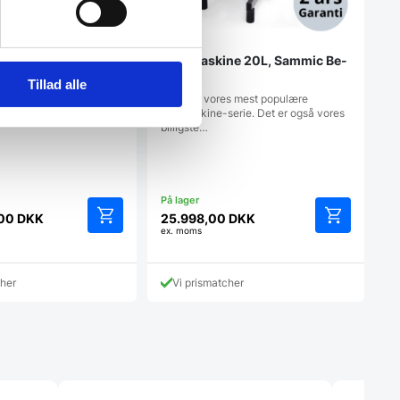
er med fast eller
Røremaskine 20L, Sammic Be-
20
Tillad alle
ret i 1987 og sælges i
Dette er vores mest populære
7 lande. Virksomheden
røremaskine-serie. Det er også vores
billigste…
,00
DKK
25.998,00
DKK
ex. moms
Dette
Dette
vare
vare
har
har
cher
Vi prismatcher
flere
flere
varianter.
varianter.
Mulighederne
Mulighedern
kan
kan
vælges
vælges
på
på
varesiden
varesiden