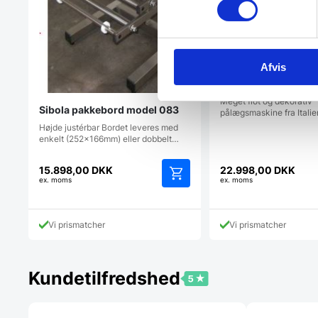
Afvis
Pålægsmaskine 25 c
DEKORATIV med hån
Amitek
Meget flot og dekorativ
Sibola pakkebord model 083
pålægsmaskine fra Itali
Højde justérbar Bordet leveres med
enkelt (252x166mm) eller dobbelt…
15.898,00
DKK
22.998,00
DKK
ex. moms
ex. moms
Vi prismatcher
Vi prismatcher
Kundetilfredshed