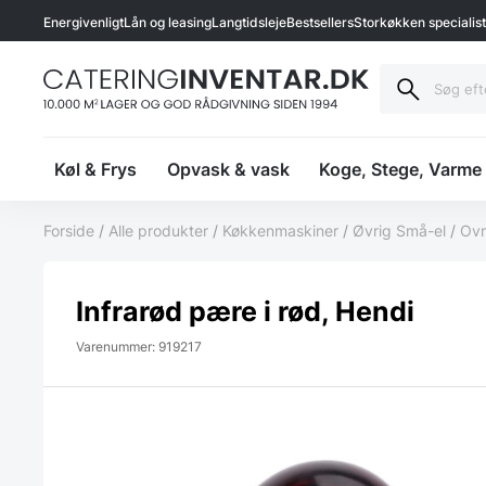
Energivenligt
Lån og leasing
Langtidsleje
Bestsellers
Storkøkken specialis
Køl & Frys
Opvask & vask
Koge, Stege, Varme
Forside
/
Alle produkter
/
Køkkenmaskiner
/
Øvrig Små-el
/
Ov
Infrarød pære i rød, Hendi
Varenummer: 919217