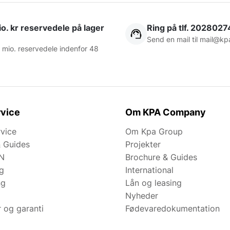
o. kr reservedele på lager
Ring på tlf. 2028027
Send en mail til
mail@kp
 mio. reservedele indenfor 48
vice
Om KPA Company
rvice
Om Kpa Group
& Guides
Projekter
N
Brochure & Guides
ng
International
ng
Lån og leasing
Nyheder
r og garanti
Fødevaredokumentation