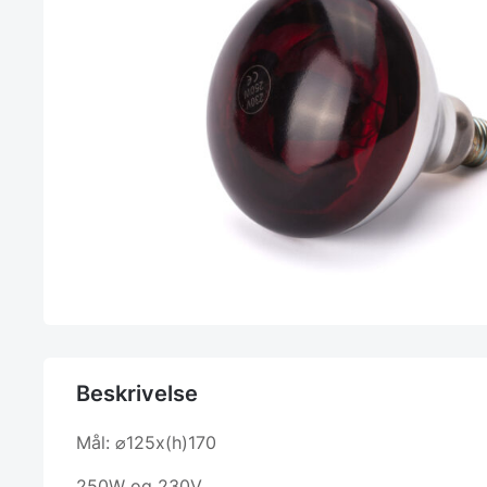
Beskrivelse
Mål: ⌀125x(h)170
250W og 230V