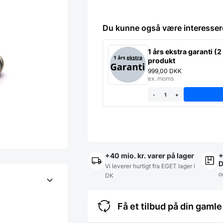
Du kunne også være interesser
1 års ekstra garanti (2 
produkt
999,00
DKK
ex. moms
-
+
+40 mio. kr. varer på lager
+
Vi leverer hurtigt fra EGET lager i
o
DK
Få et tilbud på din gam