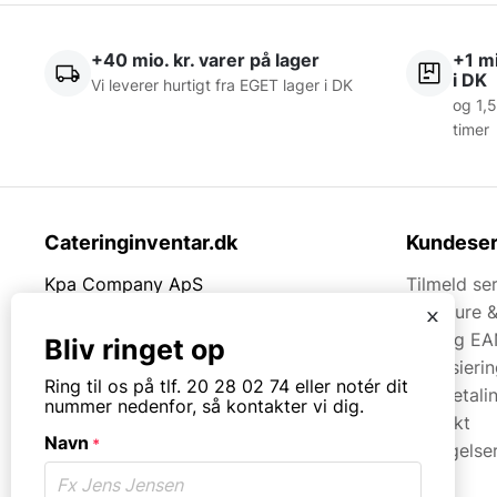
+40 mio. kr. varer på lager
+1 mi
i DK
Vi leverer hurtigt fra EGET lager i DK
og 1,5
timer
Cateringinventar.dk
Kundeser
Kpa Company ApS
Tilmeld se
Rømersvej 33
Brochure 
x
7430 Ikast
Faq og EA
Bliv ringet op
Finansieri
Tlf.
20280274
Ring til os på tlf. 20 28 02 74 eller notér dit
Kortbetali
nummer nedenfor, så kontakter vi dig.
Kontakt
Mail:
mail@kpa.dk
Navn
*
Betingelse
CVR. 18066904