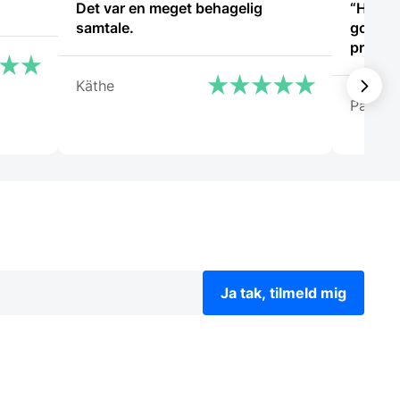
Det var en meget behagelig
“Har k
samtale.
god hjæ
problem
Käthe
Patrici
Ja tak, tilmeld mig