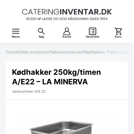
Menu
Søg
Konto
Varelister
Kurv
Forside
/
Alle produkter
/
Køkkenmaskiner
/
Kødhakker, Pølsestopper
Kødhakker 250kg/timen
A/E22 – LA MINERVA
Varenummer: A/E 22