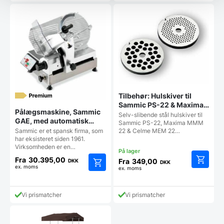
flere
flere
varianter.
varianter
Mulighederne
Mulighe
kan
kan
vælges
vælges
på
på
varesiden
vareside
Tilbehør: Hulskiver til
Sammic PS-22 & Maxima
Pålægsmaskine, Sammic
MMM 22 kødhakkere –
Selv-slibende stål hulskiver til
GAE, med automatisk
Flere hulsstørrelser
Sammic PS-22, Maxima MMM
tæller
Sammic er et spansk firma, som
22 & Celme MEM 22…
har eksisteret siden 1961.
Virksomheden er en…
Fra
30.395,00
Fra
349,00
DKK
DKK
ex. moms
ex. moms
Dette
Dette
vare
vare
har
har
Vi prismatcher
Vi prismatcher
flere
flere
varianter
varianter.
Mulighe
Mulighederne