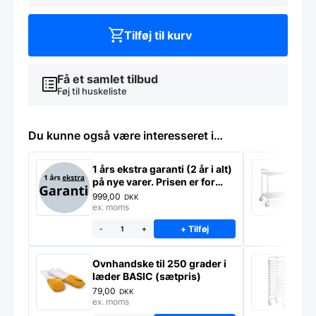
A/E22
-
LA
Tilføj til kurv
MINERVA
antal
Få et samlet tilbud
Føj til huskeliste
Du kunne også være interesseret i…
1 års ekstra garanti (2 år i alt)
S
på nye varer. Prisen er for
P
ekstra garanti på ét produkt
999,00
6
DKK
ex. moms
e
+ Tilføj
-
+
Ovnhandske til 250 grader i
S
læder BASIC (sætpris)
g
*
79,00
1
DKK
ex. moms
e