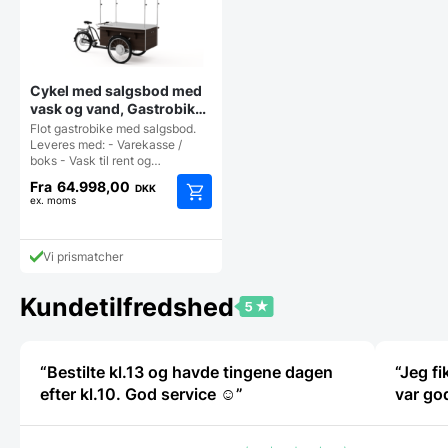
kan
kan
vælges
vælges
på
på
vareside
varesiden
Cykel med salgsbod med
vask og vand, Gastrobike
(cykel bagtil )
Flot gastrobike med salgsbod.
Leveres med: - Varekasse /
boks - Vask til rent og…
Fra
64.998,00
DKK
ex. moms
Dette
vare
har
Vi prismatcher
flere
varianter.
Kundetilfredshed
Mulighederne
kan
vælges
på
“Bestilte kl.13 og havde tingene dagen
“Jeg f
varesiden
efter kl.10. God service ☺”
var go