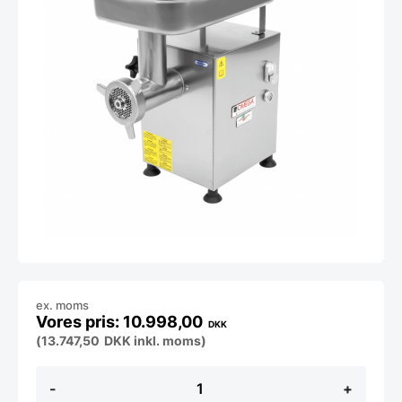
ex. moms
10.998,00
DKK
(
13.747,50
DKK
inkl. moms)
Kødhakker
-
+
250kg/timen