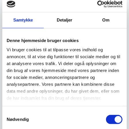
Finansiering
Samtykke
Detaljer
Om
Ønsker du at få dine varer finansieret har vi
både eget finansieringsselskab samt eksterne
Denne hjemmeside bruger cookies
samarbejdspartnere. Du findes vores beregner
og ansøgningsskema her:
Vi bruger cookies til at tilpasse vores indhold og
annoncer, til at vise dig funktioner til sociale medier og til
at analysere vores trafik. Vi deler også oplysninger om
Beregn og ansøg her
din brug af vores hjemmeside med vores partnere inden
for sociale medier, annonceringspartnere og
analysepartnere. Vores partnere kan kombinere disse
data med andre oplysninger, du har givet dem, eller som
Har du spørgsmål til varen? Klik her
de har indsamlet fra din brug af deres tjenester.
Vi prismatcher - Klik her
Samtykkevalg
Nødvendig