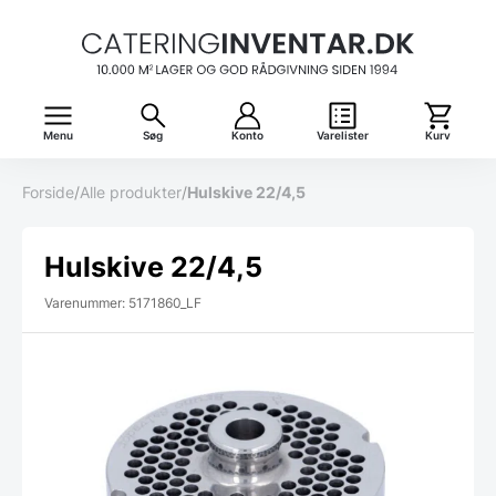
Menu
Søg
Konto
Varelister
Kurv
Forside
/
Alle produkter
/
Hulskive 22/4,5
Hulskive 22/4,5
Varenummer: 5171860_LF