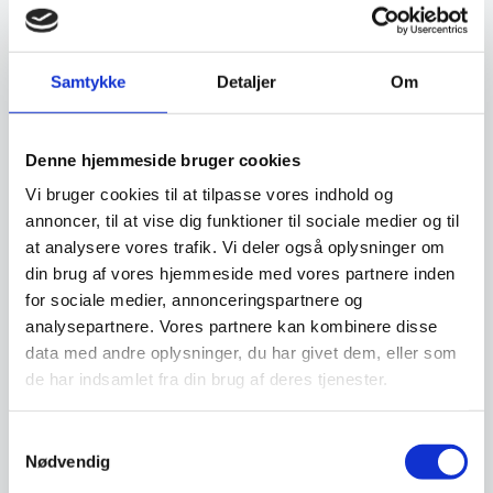
Samtykke
Detaljer
Om
Kniv til kødhakker 6 mm,
Hendi
Kødhakker 100 kg/time,
Denne hjemmeside bruger cookies
Celme MEM 12 CE,
mulighed for “pølsehorn”
Celme er en italiensk producent,
Vi bruger cookies til at tilpasse vores indhold og
grundlagt i 1971. Sortimentet af
annoncer, til at vise dig funktioner til sociale medier og til
italiensk…
at analysere vores trafik. Vi deler også oplysninger om
Den
Den
3.898,00
DKK
121,00
DKK
din brug af vores hjemmeside med vores partnere inden
oprindelige
oprindelige
2.379,05
90,75
DKK
DKK
for sociale medier, annonceringspartnere og
Den
Den
ex. moms
ex. moms
pris
pris
aktuelle
aktuelle
var:
var:
analysepartnere. Vores partnere kan kombinere disse
pris
pris
3.898,00 DKK.
121,00 DKK.
data med andre oplysninger, du har givet dem, eller som
Vi prismatcher
Vi prismatcher
er:
er:
de har indsamlet fra din brug af deres tjenester.
2.379,05 DKK.
90,75 DKK.
SPAR 35%
Samtykkevalg
Nødvendig