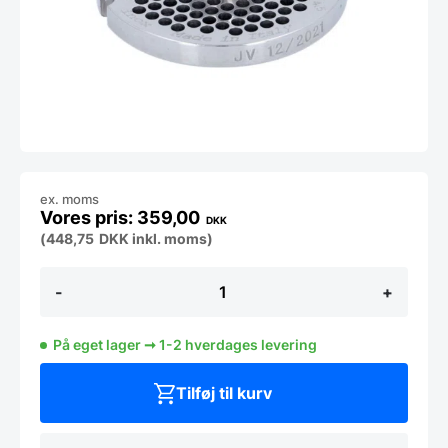
ex. moms
359,00
DKK
(
448,75
DKK
inkl. moms)
Hulskive
-
+
22/4,5
antal
På eget lager ➞ 1-2 hverdages levering
Tilføj til kurv