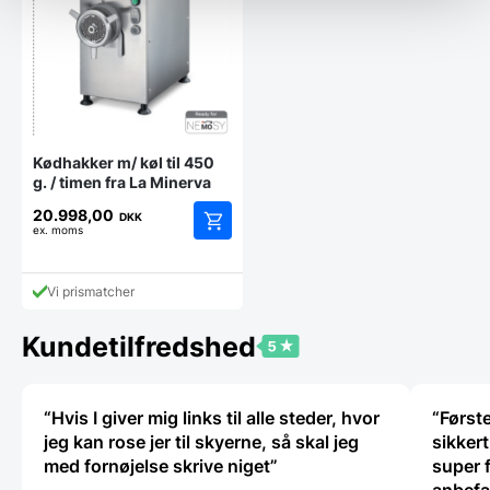
Kødhakker m/ køl til 450
g. / timen fra La Minerva
20.998,00
DKK
ex. moms
Vi prismatcher
Kundetilfredshed
“Hvis I giver mig links til alle steder, hvor
“Først
jeg kan rose jer til skyerne, så skal jeg
sikker
med fornøjelse skrive niget”
super fli
anbefa