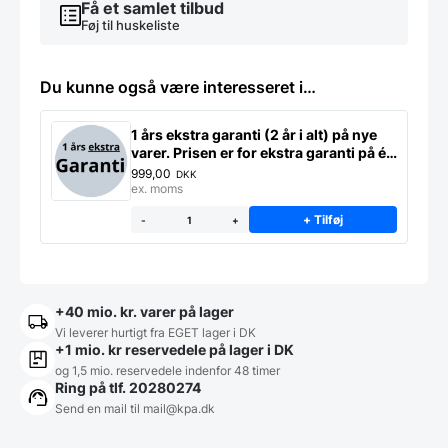
Få et samlet tilbud
Føj til huskeliste
Du kunne også være interesseret i…
1 års ekstra garanti (2 år i alt) på nye
varer. Prisen er for ekstra garanti på ét
produkt
999,00
DKK
ex. moms
+ Tilføj
-
+
+40 mio. kr. varer på lager
Vi leverer hurtigt fra EGET lager i DK
+1 mio. kr reservedele på lager i DK
og 1,5 mio. reservedele indenfor 48 timer
Ring på tlf. 20280274
Send en mail til
mail@kpa.dk