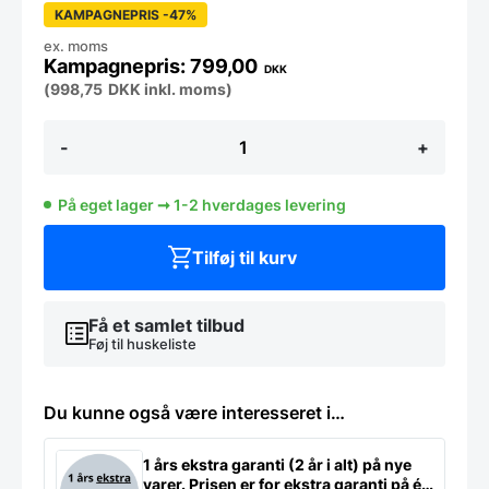
KAMPAGNEPRIS -47%
ex. moms
799,00
DKK
(
998,75
DKK
inkl. moms)
Hendi
-
+
dehydrator,
brugt
antal
På eget lager ➞ 1-2 hverdages levering
Tilføj til kurv
Få et samlet tilbud
Føj til huskeliste
Du kunne også være interesseret i…
1 års ekstra garanti (2 år i alt) på nye
varer. Prisen er for ekstra garanti på ét