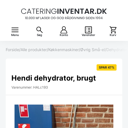
Menu
Søg
Konto
Varelister
Kurv
Forside
/
Alle produkter
/
Køkkenmaskiner
/
Øvrig Små-el
/
Dehydrator
SPAR 47%
Hendi dehydrator, brugt
Varenummer: HALc193