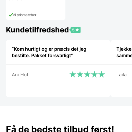
Vi prismatcher
Kundetilfredshed
“Kom hurtigt og er præcis det jeg
Tjekker
bestilte. Pakket forsvarligt”
samm
Ani Hof
Laila
Få de bedste tilbud først!