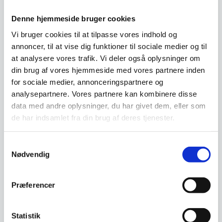
Denne hjemmeside bruger cookies
Har du spørgsmål til varen? Klik her
Vi bruger cookies til at tilpasse vores indhold og
annoncer, til at vise dig funktioner til sociale medier og til
Vi prismatcher - Klik her
at analysere vores trafik. Vi deler også oplysninger om
din brug af vores hjemmeside med vores partnere inden
for sociale medier, annonceringspartnere og
Relaterede varer
analysepartnere. Vores partnere kan kombinere disse
data med andre oplysninger, du har givet dem, eller som
de har indsamlet fra din brug af deres tjenester.
Populært
SPAR 27%
Samtykkevalg
Nødvendig
Dehydrator med 7 bakker,
Præferencer
Hendi
Mål: 347x505x(h)320500W og
230VDobbeltvægget
Dehydrator med 10
polypropylenhus øger den…
bakker, Hendi
Statistik