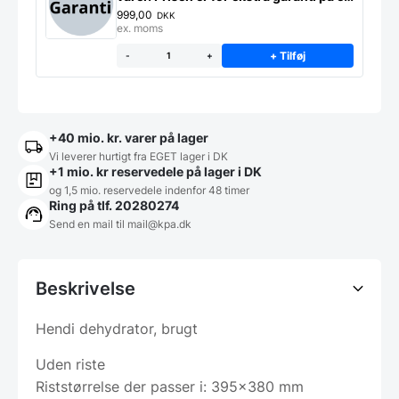
produkt
999,00
DKK
ex. moms
+ Tilføj
-
+
+40 mio. kr. varer på lager
Vi leverer hurtigt fra EGET lager i DK
+1 mio. kr reservedele på lager i DK
og 1,5 mio. reservedele indenfor 48 timer
Ring på tlf. 20280274
Send en mail til
mail@kpa.dk
Beskrivelse
Hendi dehydrator, brugt
Uden riste
Riststørrelse der passer i: 395×380 mm