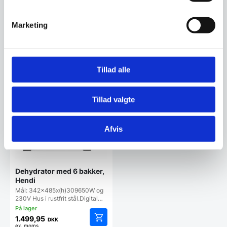
Mål: 417x535x430mm1000W
og 230VHus i rustfrit
stål.Digital…
Den
Marketing
1.299,95
DKK
3.477,50
oprindelige
946,35
DKK
DKK
ex. moms
Den
ex. moms
pris
aktuelle
var:
pris
1.299,95 DKK.
Vi prismatcher
Vi prismatcher
er:
Tillad alle
946,35 DKK.
Tillad valgte
Afvis
Dehydrator med 6 bakker,
Hendi
Mål: 342x485x(h)309650W og
230V Hus i rustfrit stål.Digital…
1.499,95
DKK
ex. moms