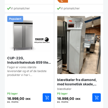
C
Vi prismatcher
Vi prismatcher
Populært
CUP-22G,
Industrikøleskab 859 liter
– Fagor
Fagor er vores største
leverandør og et af de bedste
produkter vi har i…
blæstkøler fra diamond,
med kosmetisk skade,
demomodel
blæstkøler
16.998,00
16.998,00
DKK
DKK
ex. moms
ex. moms