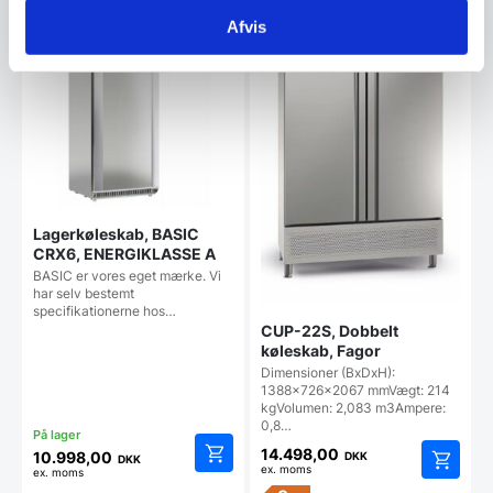
Afvis
Lagerkøleskab, BASIC
CRX6, ENERGIKLASSE A
BASIC er vores eget mærke. Vi
har selv bestemt
specifikationerne hos…
CUP-22S, Dobbelt
køleskab, Fagor
Dimensioner (BxDxH):
1388x726x2067 mmVægt: 214
kgVolumen: 2,083 m3Ampere:
0,8…
14.498,00
10.998,00
DKK
DKK
ex. moms
ex. moms