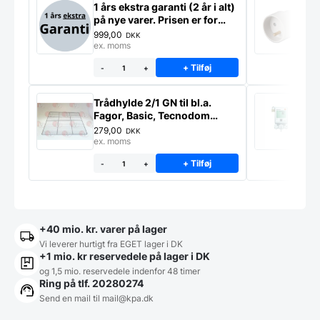
antal
1 års ekstra garanti (2 år i alt)
S
på nye varer. Prisen er for
k
ekstra garanti på ét produkt
999,00
4
DKK
ex. moms
e
+ Tilføj
-
+
Trådhylde 2/1 GN til bl.a.
S
Fagor, Basic, Tecnodom
m
industrikøleskabe
279,00
1
DKK
ex. moms
e
+ Tilføj
-
+
+40 mio. kr. varer på lager
Vi leverer hurtigt fra EGET lager i DK
+1 mio. kr reservedele på lager i DK
og 1,5 mio. reservedele indenfor 48 timer
Ring på tlf. 20280274
Send en mail til
mail@kpa.dk