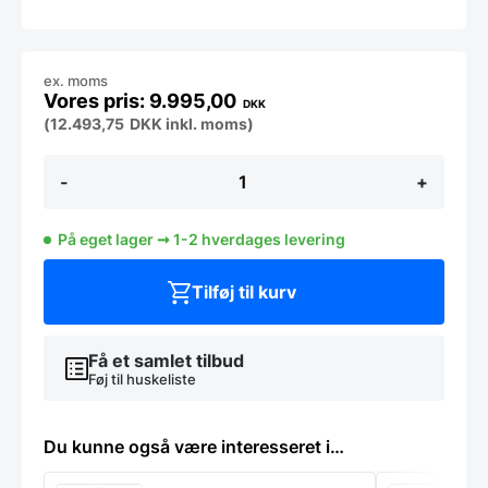
ex. moms
9.995,00
DKK
(
12.493,75
DKK
inkl. moms)
dobbelt
-
+
køleskab
fra
Tecnodom,
På eget lager ➞ 1-2 hverdages levering
brugt
-
14
Tilføj til kurv
dages
garanti.
Du
kan
Få et samlet tilbud
tilkøbe
Føj til huskeliste
12
mdr.
for
Du kunne også være interesseret i…
799
kr.