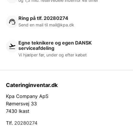
og 1,5 mio. reservedele indenfor 48 timer
Ring på tlf. 20280274
Send en mail til
mail@kpa.dk
Egne teknikere og egen DANSK
serviceafdeling
Vi hjælper før, under og efter købet
Cateringinventar.dk
Kpa Company ApS
Rømersvej 33
7430 Ikast
Tlf.
20280274