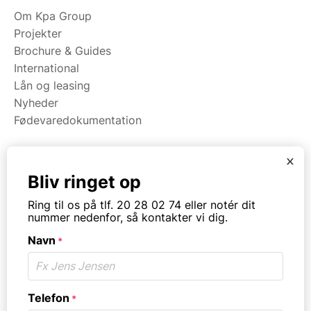
Om Kpa Group
Projekter
Brochure & Guides
International
Lån og leasing
Nyheder
Fødevaredokumentation
x
Kategorier
Bliv ringet op
Maskiner
Ring til os på tlf. 20 28 02 74 eller notér dit
Koge/varme/stege
nummer nedenfor, så kontakter vi dig.
Bageri
Navn
Opvask
*
Opbevaring
Virksomhedstype
Telefon
*