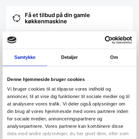
Få et tilbud på din gamle
køkkenmaskine
Mange køkkenmaskiner kan få nyt liv. Vi
tilbagekøber hvert år mange maskiner af alle
fabrikater, som vi renoverer og sælger igen. Få
Samtykke
Detaljer
Om
derfor en vurdering af din gamle maskine.
Denne hjemmeside bruger cookies
Klik her og få et tilbud
Vi bruger cookies til at tilpasse vores indhold og
annoncer, til at vise dig funktioner til sociale medier og til
at analysere vores trafik. Vi deler også oplysninger om
Finansiering
din brug af vores hjemmeside med vores partnere inden
for sociale medier, annonceringspartnere og
analysepartnere. Vores partnere kan kombinere disse
Ønsker du at få dine varer finansieret har vi
data med andre oplysninger, du har givet dem, eller som
både eget finansieringsselskab samt eksterne