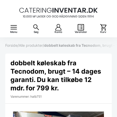
Menu
Søg
Konto
Varelister
Kurv
Forside
/
Alle produkter
/
dobbelt køleskab fra Tecnodom, brugt – 14
dobbelt køleskab fra
Tecnodom, brugt – 14 dages
garanti. Du kan tilkøbe 12
mdr. for 799 kr.
Varenummer: halb751