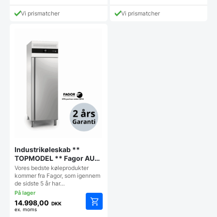
Vi prismatcher
Vi prismatcher
Industrikøleskab **
TOPMODEL ** Fagor AUP-
11G LC OP, højre hængslet
Vores bedste køleprodukter
kommer fra Fagor, som igennem
de sidste 5 år har…
14.998,00
DKK
ex. moms