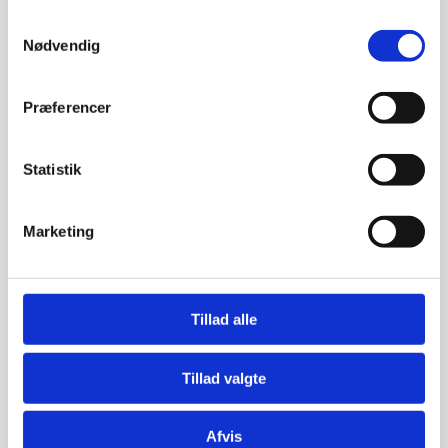
Samtykkevalg
Nødvendig
Finansiering
Præferencer
Ønsker du at få dine varer finansieret har vi
Statistik
både eget finansieringsselskab samt eksterne
samarbejdspartnere. Du findes vores beregner
og ansøgningsskema her:
Marketing
Beregn og ansøg her
Tillad alle
Guide – Køl & Frys
Tillad valgte
Afvis
Har du spørgsmål til varen? Klik her