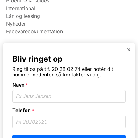
Brochure & Guides
International
Lån og leasing
Nyheder
Fødevaredokumentation
x
Kategorier
Bliv ringet op
Maskiner
Ring til os på tlf. 20 28 02 74 eller notér dit
Koge/varme/stege
nummer nedenfor, så kontakter vi dig.
Bageri
Navn
Opvask
*
Opbevaring
Virksomhedstype
Telefon
*