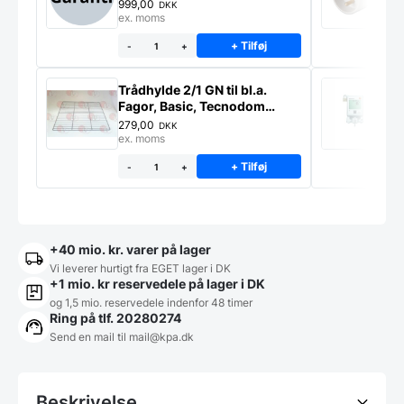
ekstra garanti på ét produkt
999,00
4
DKK
ex. moms
e
+ Tilføj
-
+
Trådhylde 2/1 GN til bl.a.
S
Fagor, Basic, Tecnodom
m
industrikøleskabe
279,00
1
DKK
ex. moms
e
+ Tilføj
-
+
+40 mio. kr. varer på lager
Vi leverer hurtigt fra EGET lager i DK
+1 mio. kr reservedele på lager i DK
og 1,5 mio. reservedele indenfor 48 timer
Ring på tlf. 20280274
Send en mail til
mail@kpa.dk
Beskrivelse