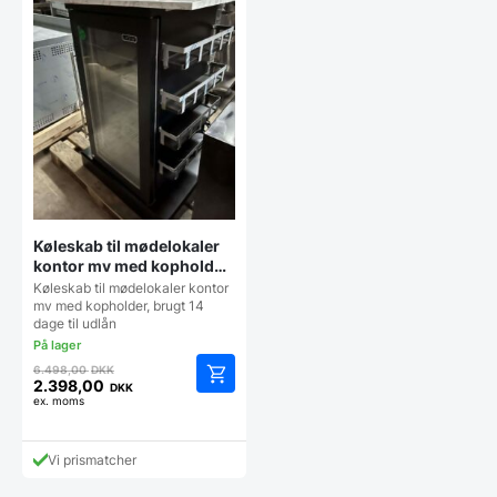
vælges
på
vareside
Køleskab til mødelokaler
kontor mv med kopholder,
brugt 14 dage til udlån
Køleskab til mødelokaler kontor
mv med kopholder, brugt 14
dage til udlån
Den
6.498,00
DKK
oprindelige
2.398,00
DKK
Den
ex. moms
pris
aktuelle
var:
pris
6.498,00 DKK.
Vi prismatcher
er:
2.398,00 DKK.