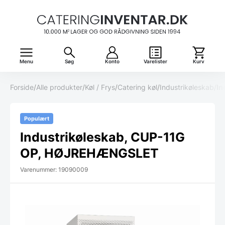
Menu
Søg
Konto
Varelister
Kurv
Forside
/
Alle produkter
/
Køl / Frys
/
Catering køl
/
Industrikøleskab
/
In
Populært
Industrikøleskab, CUP-11G
OP, HØJREHÆNGSLET
Varenummer: 19090009