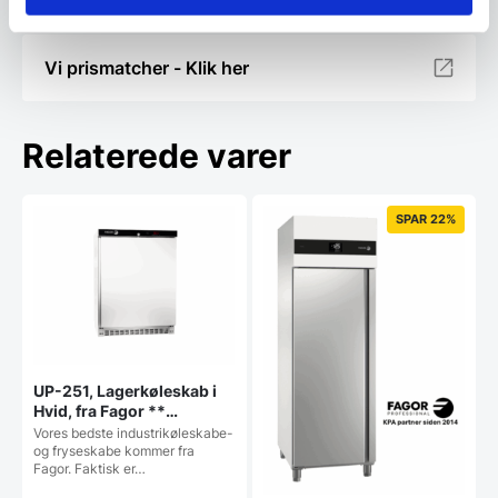
Vi prismatcher - Klik her
Relaterede varer
SPAR 22%
UP-251, Lagerkøleskab i
Hvid, fra Fagor **
TOPKVALITET **
Vores bedste industrikøleskabe-
og fryseskabe kommer fra
Fagor. Faktisk er…