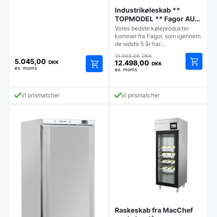
Industrikøleskab **
TOPMODEL ** Fagor AUP-
11G fra Fagor
Vores bedste køleprodukter
kommer fra Fagor, som igennem
de sidste 5 år har…
Den
15.998,00
DKK
5.045,00
oprindelige
12.498,00
DKK
DKK
ex. moms
Den
ex. moms
pris
aktuelle
var:
pris
15.998,00 DKK.
Vi prismatcher
Vi prismatcher
er:
12.498,00 DKK.
Raskeskab fra MacChef