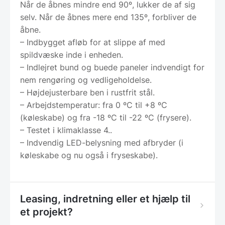
Når de åbnes mindre end 90º, lukker de af sig
selv. Når de åbnes mere end 135º, forbliver de
åbne.
– Indbygget afløb for at slippe af med
spildvæske inde i enheden.
– Indlejret bund og buede paneler indvendigt for
nem rengøring og vedligeholdelse.
– Højdejusterbare ben i rustfrit stål.
– Arbejdstemperatur: fra 0 ºC til +8 ºC
(køleskabe) og fra -18 ºC til -22 ºC (frysere).
– Testet i klimaklasse 4..
– Indvendig LED-belysning med afbryder (i
køleskabe og nu også i fryseskabe).
Leasing, indretning eller et hjælp til
et projekt?