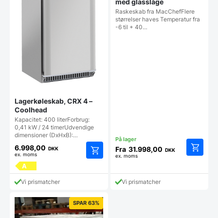
med glasslåge
Raskeskab fra MacChefFlere
størrelser haves Temperatur fra
-6 til + 40…
Lagerkøleskab, CRX 4 –
Coolhead
Kapacitet: 400 literForbrug:
0,41 kW / 24 timerUdvendige
dimensioner (DxHxB):…
6.998,00
Fra
31.998,00
DKK
DKK
ex. moms
ex. moms
Dette
A
vare
har
Vi prismatcher
Vi prismatcher
flere
varianter
Mulighe
SPAR 63%
kan