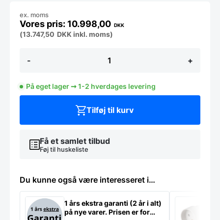
ex. moms
10.998,00
DKK
(
13.747,50
DKK
inkl. moms)
Industrikøleskab,
-
+
CUP-
11G
OP,
På eget lager ➞ 1-2 hverdages levering
HØJREHÆNGSLET
antal
Tilføj til kurv
Få et samlet tilbud
Føj til huskeliste
Du kunne også være interesseret i…
1 års ekstra garanti (2 år i alt)
S
på nye varer. Prisen er for
k