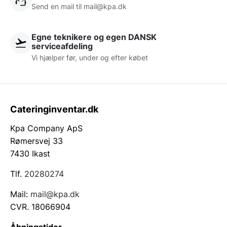
Send en mail til
mail@kpa.dk
Egne teknikere og egen DANSK
serviceafdeling
Vi hjælper før, under og efter købet
Cateringinventar.dk
Kpa Company ApS
Rømersvej 33
7430 Ikast
Tlf.
20280274
Mail:
mail@kpa.dk
CVR. 18066904