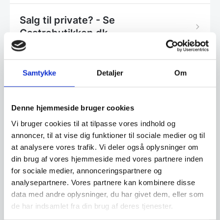
Salg til private? - Se
Gastrobutikken.dk
Dag-til-dag levering
Samtykke
Detaljer
Om
Denne hjemmeside bruger cookies
Få et tilbud på din gamle
køkkenmaskine
Vi bruger cookies til at tilpasse vores indhold og
annoncer, til at vise dig funktioner til sociale medier og til
at analysere vores trafik. Vi deler også oplysninger om
Mange køkkenmaskiner kan få nyt liv. Vi
din brug af vores hjemmeside med vores partnere inden
tilbagekøber hvert år mange maskiner af alle
for sociale medier, annonceringspartnere og
fabrikater, som vi renoverer og sælger igen. Få
analysepartnere. Vores partnere kan kombinere disse
derfor en vurdering af din gamle maskine.
data med andre oplysninger, du har givet dem, eller som
de har indsamlet fra din brug af deres tjenester.
Klik her og få et tilbud