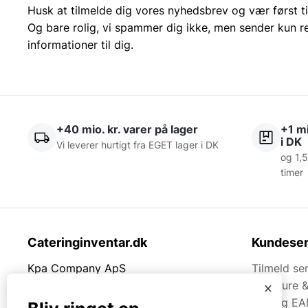
Husk at tilmelde dig vores nyhedsbrev og vær først ti
Og bare rolig, vi spammer dig ikke, men sender kun r
informationer til dig.
+40 mio. kr. varer på lager
+1 mi
i DK
Vi leverer hurtigt fra EGET lager i DK
og 1,5
timer
Cateringinventar.dk
Kundeser
Kpa Company ApS
Tilmeld se
Rømersvej 33
Brochure 
x
7430 Ikast
Faq og EA