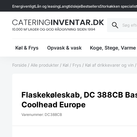
Energivenligt
Lån og leasing
Langtidsleje
Bestsellers
Storkøkken specialis
Køl & Frys
Opvask & vask
Koge, Stege, Varme
Forside
/
Alle produkter
/
Køl / Frys
/
Køl af drikkevarer og vin
Flaskekøleskab, DC 388CB Bas
Coolhead Europe
Varenummer: DC388CB