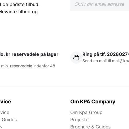
l de bedste tilbud.
elevante tilbud og
o. kr reservedele på lager
Ring på tlf. 2028027
Send en mail til
mail@kp
 mio. reservedele indenfor 48
vice
Om KPA Company
rvice
Om Kpa Group
& Guides
Projekter
N
Brochure & Guides