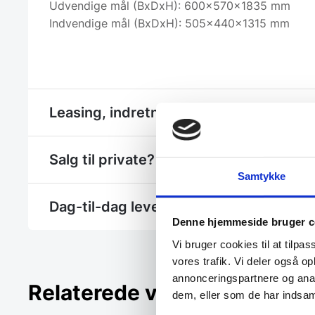
Udvendige mål (BxDxH): 600x570x1835 mm
Indvendige mål (BxDxH): 505x440x1315 mm
Leasing, indretning eller et hjælp til et 
Salg til private? - Se Gastrobutikken.dk
Samtykke
Dag-til-dag levering
Denne hjemmeside bruger c
Vi bruger cookies til at tilpas
vores trafik. Vi deler også 
annonceringspartnere og anal
Relaterede varer
dem, eller som de har indsaml