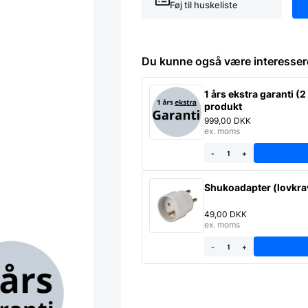
Føj til huskeliste
Du kunne også være interesser
1 års ekstra garanti (2 
produkt
999,00
DKK
ex. moms
-
+
Shukoadapter (lovkrav
49,00
DKK
ex. moms
-
+