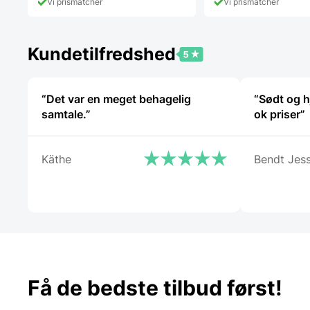
Vi prismatcher
Vi prismatcher
Kundetilfredshed
“Det var en meget behagelig
“Sødt og 
samtale.”
ok priser”
Käthe
Bendt Jes
Få de bedste tilbud først!