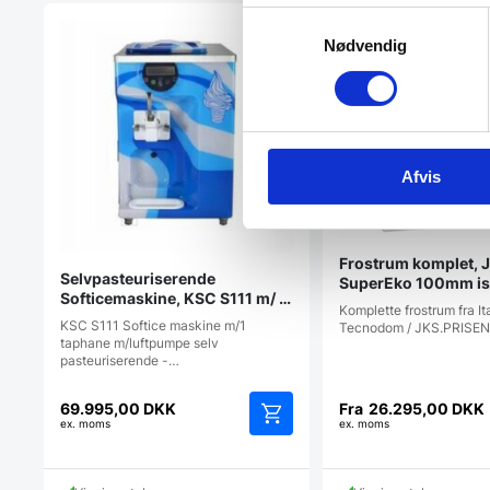
Samtykkevalg
Nødvendig
Afvis
Frostrum komplet, 
Selvpasteuriserende
SuperEko 100mm is
Softicemaskine, KSC S111 m/ 1
KOMPLET
Komplette frostrum fra It
taphane – Bordmodel
KSC S111 Softice maskine m/1
Tecnodom / JKS.PRISEN
taphane m/luftpumpe selv
pasteuriserende -…
69.995,00
DKK
Fra
26.295,00
DKK
ex. moms
ex. moms