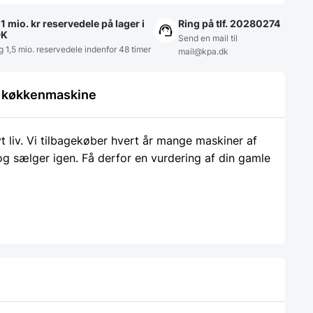
1 mio. kr reservedele på lager i
Ring på tlf. 20280274
DK
Send en mail til
g 1,5 mio. reservedele indenfor 48 timer
mail@kpa.dk
le køkkenmaskine
liv. Vi tilbagekøber hvert år mange maskiner af
 og sælger igen. Få derfor en vurdering af din gamle