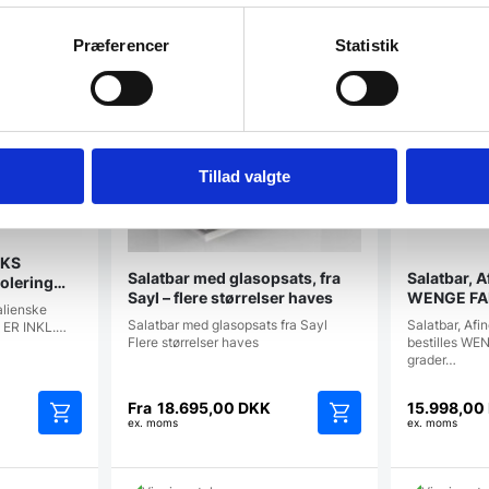
Præferencer
Statistik
Tillad valgte
JKS
Salatbar med glasopsats, fra
Salatbar, 
olering
Sayl – flere størrelser haves
WENGE FARV
alienske
Salatbar med glasopsats fra Sayl
Salatbar, Afin
 ER INKL.…
Flere størrelser haves
bestilles WEN
grader…
Fra
18.695,00
DKK
15.998,00
ex. moms
ex. moms
Dette
Dette
vare
vare
har
har