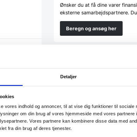
Ønsker du at få dine varer finans
eksterne samarbejdspartnere. Du
Beregn og ansøg her
projekt?
Har du spørgsmål til varen? K
Detaljer
Vi prismatcher - Klik her
ookies
se vores indhold og annoncer, til at vise dig funktioner til sociale
oplysninger om din brug af vores hjemmeside med vores partnere i
ysepartnere. Vores partnere kan kombinere disse data med andr
et fra din brug af deres tjenester.