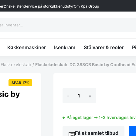
ter
Ønskelisten
Service på storkøkkenudstyr
Om Kpa Group
Køkkenmaskiner
Isenkram
Stålvarer & reoler
P
/
Flaskekøleskab
/
Flaskekøleskab, DC 388CB Basic by Coolhead E
SPAR 17%
Flaskekøleskab,
ic by
-
+
DC
388CB
Basic
by
Coolhead
På eget lager ➞ 1-2 hverdages le
Europe
antal
Få et samlet tilbud