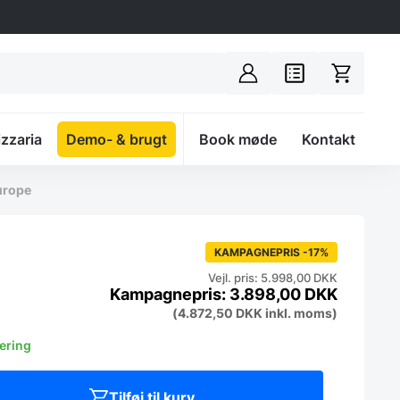
izzaria
Demo- & brugt
Spacer
Book møde
Kontakt
urope
KAMPAGNEPRIS -17%
Vejl. pris: 5.998,00 DKK
3.898,00
DKK
(
4.872,50
DKK
inkl. moms)
vering
Tilføj til kurv