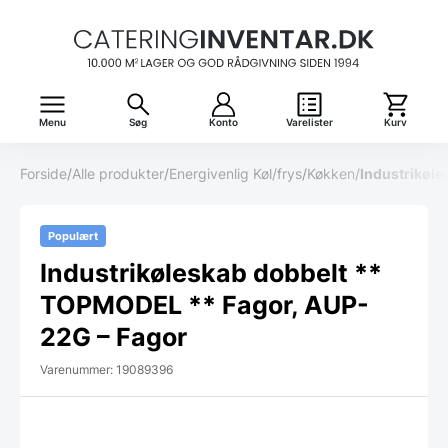
Menu
Søg
Konto
Varelister
Kurv
Forside
/
Alle produkter
/
Energivenlig Køl/frys
/
Køkken
/
Industrikøl
Populært
Industrikøleskab dobbelt **
TOPMODEL ** Fagor, AUP-
22G – Fagor
Varenummer: 19089396