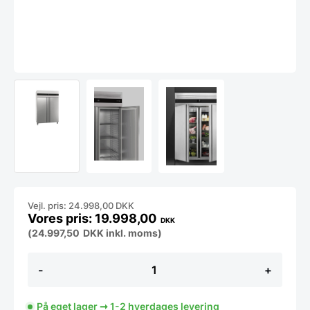
Vejl. pris: 24.998,00 DKK
19.998,00
DKK
(
24.997,50
DKK
inkl. moms)
Industrikøleskab
-
+
dobbelt
**
TOPMODEL
På eget lager ➞ 1-2 hverdages levering
**