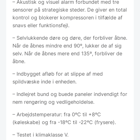
– Akustisk og visuel alarm forbundet med tre
sensorer på strategiske steder. De giver en total
kontrol og blokerer kompressoren i tilfælde af
snavs eller funktionsfejl.
– Selvlukkende døre og døre, der forbliver åbne.
Når de åbnes mindre end 90º, lukker de af sig
selv. Når de åbnes mere end 135º, forbliver de
åbne.
– Indbygget afløb for at slippe af med
spildvæske inde i enheden.
– Indlejret bund og buede paneler indvendigt for
nem rengøring og vedligeholdelse.
– Arbejdstemperatur: fra 0ºC til +8ºC
(køleskabe) og fra -18ºC til -22ºC (frysere).
– Testet i klimaklasse V.