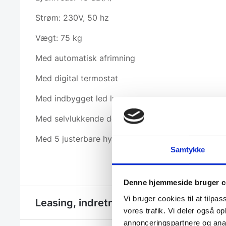
Strøm: 230V, 50 hz
Vægt: 75 kg
Med automatisk afrimning
Med digital termostat
Med indbygget led lys
Med selvlukkende dør
Med 5 justerbare hylder
Samtykke
Denne hjemmeside bruger c
Vi bruger cookies til at tilpas
Leasing, indretning eller et hjælp til et 
vores trafik. Vi deler også 
annonceringspartnere og anal