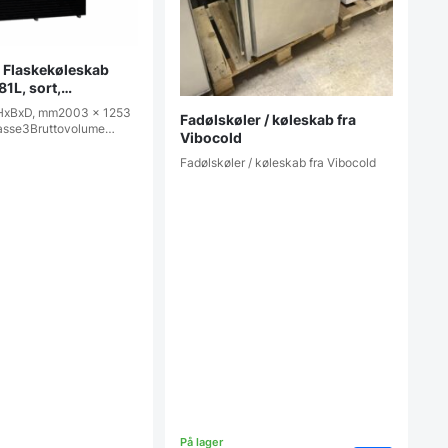
Flaskekøleskab
1L, sort,
tic
 HxBxD, mm2003 x 1253
Fadølskøler / køleskab fra
lasse3Bruttovolume…
Vibocold
Fadølskøler / køleskab fra Vibocold