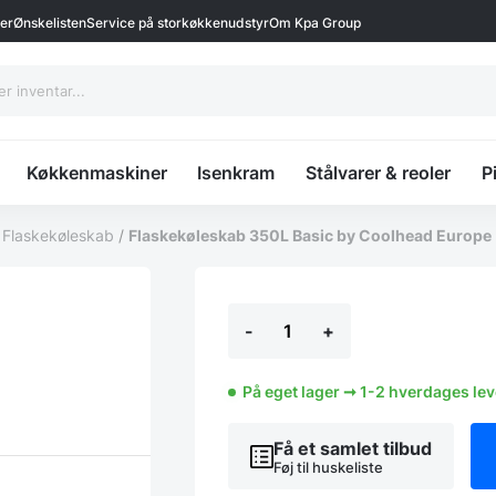
ter
Ønskelisten
Service på storkøkkenudstyr
Om Kpa Group
Køkkenmaskiner
Isenkram
Stålvarer & reoler
P
/
Flaskekøleskab
/
Flaskekøleskab 350L Basic by Coolhead Europe
Flaskekøleskab
-
+
350L
Basic
by
Coolhead
På eget lager ➞ 1-2 hverdages le
Europe
antal
Få et samlet tilbud
Føj til huskeliste