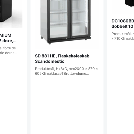
DC1080BB 
dobbelt 108
Scandomes
​Produktmål,
EMIUM
x 710Klimak
 døre,
ekøleskab
, fordi de
ikle deres…
SD 881 HE, Flaskekøleskab,
Scandomestic
Produktmål, HxBxD, mm2000 x 870 x
605KlimaklasseTBruttovolume…