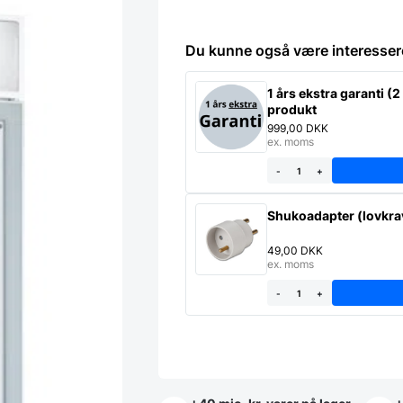
Du kunne også være interesser
1 års ekstra garanti (2 
produkt
999,00
DKK
ex. moms
-
+
Shukoadapter (lovkrav
49,00
DKK
ex. moms
-
+