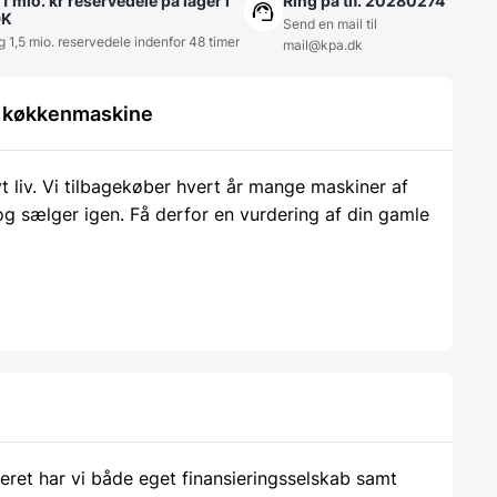
1 mio. kr reservedele på lager i
Ring på tlf. 20280274
DK
Send en mail til
g 1,5 mio. reservedele indenfor 48 timer
mail@kpa.dk
le køkkenmaskine
liv. Vi tilbagekøber hvert år mange maskiner af
 og sælger igen. Få derfor en vurdering af din gamle
ieret har vi både eget finansieringsselskab samt