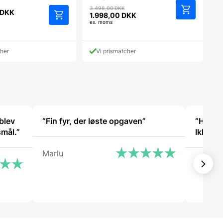
Den
3.498,00
DKK
DKK
oprindelige
1.998,00
DKK
Den
ex. moms
pris
aktuelle
var:
pris
3.498,00 DKK.
er:
cher
Vi prismatcher
1.998,00 DKK.
blev
“Fin fyr, der løste opgaven”
“Hurtig
smål.”
Marlu
Helle