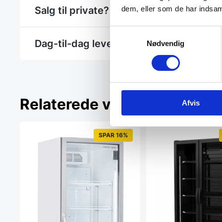
dem, eller som de har indsaml
Salg til private? - Se Gastrobutikken.dk
Samtykkevalg
Dag-til-dag levering
Nødvendig
Relaterede varer
Afvis
SPAR 16%