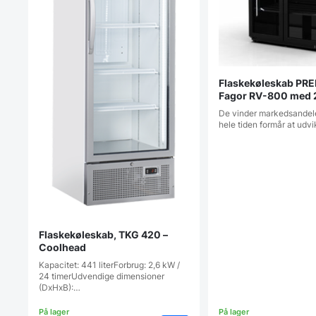
Flaskekøleskab PR
Fagor RV-800 med 2
Vores bedste flask
De vinder markedsandele
hele tiden formår at udv
Flaskekøleskab, TKG 420 –
Coolhead
Kapacitet: 441 literForbrug: 2,6 kW /
24 timerUdvendige dimensioner
(DxHxB):…