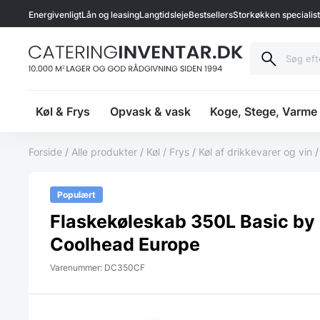
Energivenligt
Lån og leasing
Langtidsleje
Bestsellers
Storkøkken specialis
Køl & Frys
Opvask & vask
Koge, Stege, Varme
Forside
/
Alle produkter
/
Køl / Frys
/
Køl af drikkevarer og vin
Populært
Flaskekøleskab 350L Basic by
Coolhead Europe
Varenummer: DC350CF