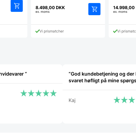
8.498,00
DKK
14.998,00
ige
ex. moms
ex. moms
00 DKK.
Vi prismatcher
Vi prismat
“Ekspert i hvidevarer “
“God kundebetjening og der 
svaret høfligt på mine spørg
Kaj