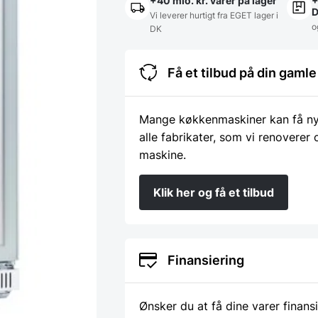
+40 mio. kr. varer på lager
+
Vi leverer hurtigt fra EGET lager i
o
DK
Få et tilbud på din gam
Mange køkkenmaskiner kan få nyt 
alle fabrikater, som vi renoverer
maskine.
Klik her og få et tilbud
Finansiering
Ønsker du at få dine varer finans