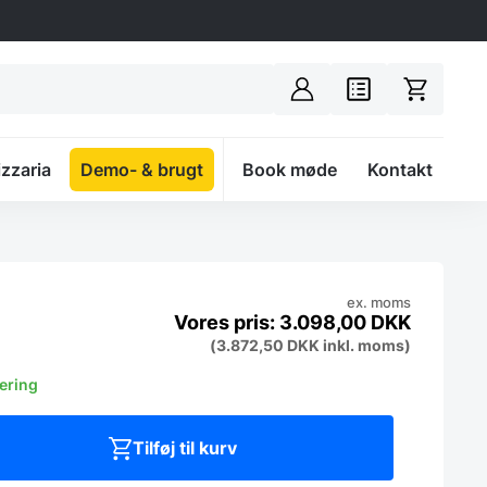
izzaria
Demo- & brugt
Spacer
Book møde
Kontakt
ex. moms
3.098,00
DKK
(
3.872,50
DKK
inkl. moms)
vering
Tilføj til kurv