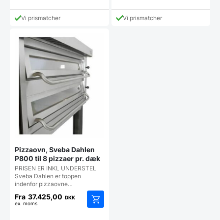
vare
vare
har
har
Vi prismatcher
Vi prismatcher
flere
flere
varianter
varianter.
Mulighe
Mulighederne
kan
kan
vælges
vælges
på
på
vareside
varesiden
Pizzaovn, Sveba Dahlen
P800 til 8 pizzaer pr. dæk
PRISEN ER INKL UNDERSTEL
Sveba Dahlen er toppen
indenfor pizzaovne…
Fra
37.425,00
DKK
ex. moms
Dette