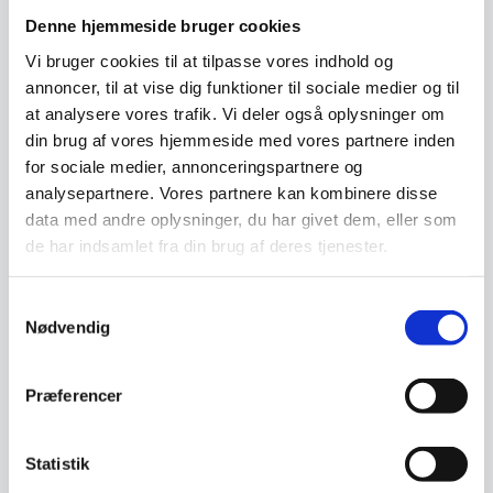
Vi prismatcher - Klik her
Denne hjemmeside bruger cookies
Vi bruger cookies til at tilpasse vores indhold og
annoncer, til at vise dig funktioner til sociale medier og til
Relaterede varer
at analysere vores trafik. Vi deler også oplysninger om
din brug af vores hjemmeside med vores partnere inden
for sociale medier, annonceringspartnere og
analysepartnere. Vores partnere kan kombinere disse
data med andre oplysninger, du har givet dem, eller som
de har indsamlet fra din brug af deres tjenester.
Cykel med salgsbod med
Samtykkevalg
vask og vand, Gastrobike
Nødvendig
(cykel bagtil )
Flot gastrobike med salgsbod.
Leveres med: - Varekasse /
boks - Vask til rent og…
Varmemontre / varmedisk,
Præferencer
Tecnodom EVOK, flere
farver og str.
Varmemontre i flere farver og
størrelser - kan også fås som
Statistik
kølemontre -…