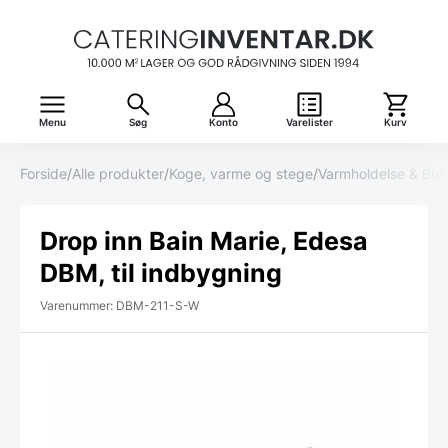
Menu
Søg
Konto
Varelister
Kurv
Forside
/
Alle produkter
/
Koge, varme og stege
/
Varmholdelse & Buf
Drop inn Bain Marie, Edesa
DBM, til indbygning
Varenummer: DBM-211-S-W