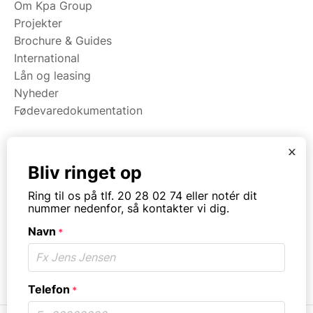
Om Kpa Group
Projekter
Brochure & Guides
International
Lån og leasing
Nyheder
Fødevaredokumentation
x
Kategorier
Bliv ringet op
Maskiner
Ring til os på tlf. 20 28 02 74 eller notér dit
Koge/varme/stege
nummer nedenfor, så kontakter vi dig.
Bageri
Navn
Opvask
*
Opbevaring
Virksomhedstype
Telefon
*