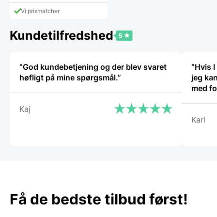
vare
har
Vi prismatcher
flere
varianter.
Kundetilfredshed
Mulighederne
kan
vælges
på
“God kundebetjening og der blev svaret
“Hvis I
varesiden
høfligt på mine spørgsmål.”
jeg kan
med fo
Kaj
Karl
Få de bedste tilbud først!