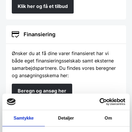
Klik her og få et tilbud
Finansiering
Ønsker du at få dine varer finansieret har vi
både eget finansieringsselskab samt eksterne
samarbejdspartnere. Du findes vores beregner
og ansøgningsskema her:
Beregn og ansøg her
Samtykke
Detaljer
Om
Har du spørgsmål til varen? Klik her