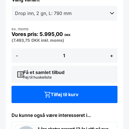
ex. moms
5.995,00
DKK
(
7.493,75
DKK
inkl. moms)
Drop
-
+
inn
Bain
Marie,
Edesa
Få et samlet tilbud
DBM,
Føj til huskeliste
til
indbygning
antal
Tilføj til kurv
Du kunne også være interesseret i…
1 års ekstra garanti (2 år i alt) på nye