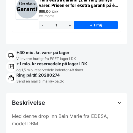
varer. Prisen er for ekstra garanti på ét
produkt
999,00
DKK
ex. moms
+ Tilføj
-
+
+40 mio. kr. varer på lager
Vi leverer hurtigt fra EGET lager i DK
+1 mio. kr reservedele på lager i DK
og 1,5 mio. reservedele indenfor 48 timer
Ring på tlf. 20280274
Send en mail til
mail@kpa.dk
Beskrivelse
Med denne drop inn Bain Marie fra EDESA,
model DBM.