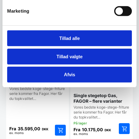
Fra
64.998,00
Fra
13.995,00
DKK
DKK
ex. moms
ex. moms
Dette
Dette
Marketing
vare
vare
har
har
Vi prismatcher
Vi prismatcher
flere
flere
varianter.
varianter
Mulighederne
Mulighe
Tillad alle
kan
kan
vælges
vælges
på
på
Tillad valgte
varesiden
vareside
Afvis
Kipsteger til Gas, Fagor –
flere varianter
Vores bedste koge-stege-friture
serie kommer fra Fagor. Her får
Single stegetop Gas,
du topkvalitet…
FAGOR – flere varianter
Vores bedste koge-stege-friture
serie kommer fra Fagor. Her får
du topkvalitet…
Fra
35.595,00
Fra
10.175,00
DKK
DKK
ex. moms
ex. moms
Dette
Dette