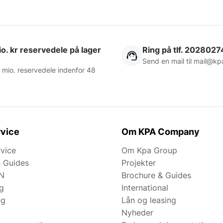
o. kr reservedele på lager
Ring på tlf. 2028027
Send en mail til
mail@kp
 mio. reservedele indenfor 48
vice
Om KPA Company
rvice
Om Kpa Group
& Guides
Projekter
N
Brochure & Guides
ng
International
ng
Lån og leasing
Nyheder