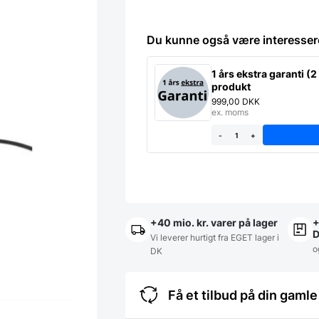
Du kunne også være interesser
1 års ekstra garanti (2 
produkt
999,00
DKK
ex. moms
-
+
+40 mio. kr. varer på lager
+
Vi leverer hurtigt fra EGET lager i
o
DK
Få et tilbud på din gam