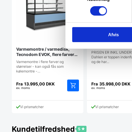
Afvis
Pizzaovn, Sveba Da
til 4 pizzaer pr. dæk
Varmemontre / varmedisk,
PRISEN ER INKL UNDER
Tecnodom EVOK, flere farver
Dahlen er toppen indenf
og str.
Varmemontre i flere farver og
og de har…
størrelser - kan også fås som
kølemontre -…
Fra
13.995,00
DKK
Fra
35.998,00
DKK
ex. moms
ex. moms
Dette
vare
har
Vi prismatcher
Vi prismatcher
flere
varianter.
Mulighederne
kan
Kundetilfredshed
vælges