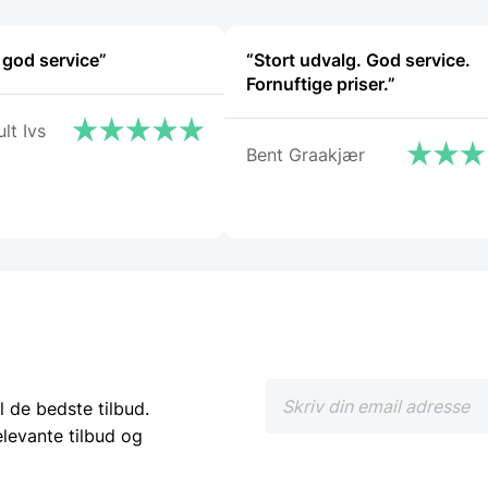
på
på
varesiden
varesiden
 god service”
“Stort udvalg. God service.
Fornuftige priser.”
lt Ivs
Bent Graakjær
l de bedste tilbud.
elevante tilbud og