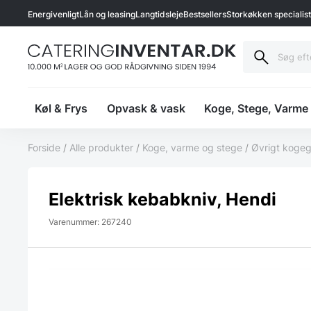
Energivenligt
Lån og leasing
Langtidsleje
Bestsellers
Storkøkken specialis
Køl & Frys
Opvask & vask
Koge, Stege, Varme
Forside
/
Alle produkter
/
Koge, varme og stege
/
Øvrigt kogeg
Elektrisk kebabkniv, Hendi
Varenummer: 267240