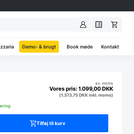
izzaria
Demo- & brugt
Spacer
Book møde
Kontakt
ex. moms
1.099,00
DKK
(
1.373,75
DKK
inkl. moms)
vering
Tilføj til kurv