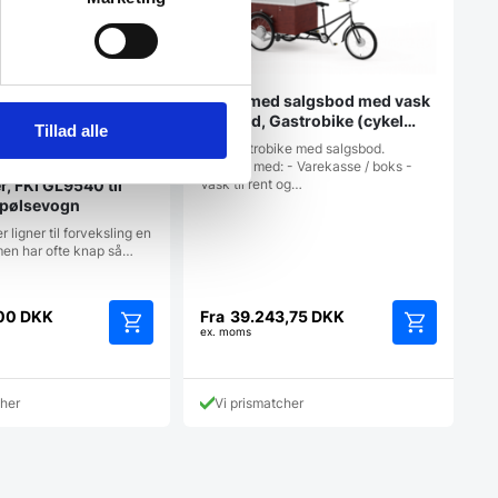
Cykel med salgsbod med vask
og vand, Gastrobike (cykel
Tillad alle
foran)
Flot gastrobike med salgsbod.
Leveres med: - Varekasse / boks -
, FKI GL9540 til
Vask til rent og…
g pølsevogn
 ligner til forveksling en
men har ofte knap så…
,00
DKK
Fra
39.243,75
DKK
ex. moms
Dette
Dette
vare
vare
har
har
cher
Vi prismatcher
flere
flere
varianter.
varianter.
Mulighederne
Mulighedern
kan
kan
vælges
vælges