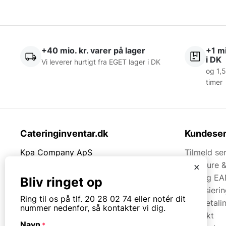
+40 mio. kr. varer på lager
+1 mi
i DK
Vi leverer hurtigt fra EGET lager i DK
og 1,5
timer
Cateringinventar.dk
Kundeser
Kpa Company ApS
Tilmeld se
Rømersvej 33
Brochure 
x
7430 Ikast
Faq og EA
Bliv ringet op
Finansieri
Tlf.
20280274
Ring til os på tlf. 20 28 02 74 eller notér dit
Kortbetali
nummer nedenfor, så kontakter vi dig.
Kontakt
Mail:
mail@kpa.dk
Navn
*