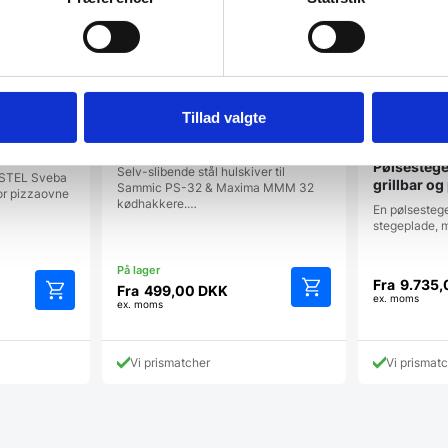
Tillad valgte
Tilbehør: Hulskiver til Sammic
hlen P400
PS-32 & Maxima MMM 32
kødhakkere – Flere
Pølsesteger
Selv-slibende stål hulskiver til
STEL Sveba
hulsstørrelser
grillbar o
Sammic PS-32 & Maxima MMM 32
or pizzaovne
kødhakkere.…
En pølsesteger
stegeplade, 
Fra
9.735
Fra
499,00
DKK
ex. moms
ex. moms
Dette
Dette
vare
vare
har
har
Vi prismatcher
Vi prismat
flere
flere
varianter.
varianter.
Mulighederne
Mulighederne
kan
kan
vælges
vælges