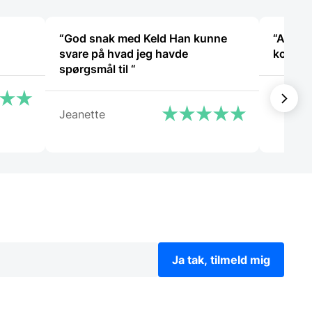
på
på
varesiden
varesiden
“God snak med Keld Han kunne
“Altid
svare på hvad jeg havde
kompet
spørgsmål til “
Læse an
Jeanette
Ja tak, tilmeld mig