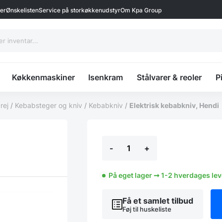
ter
Ønskelisten
Service på storkøkkenudstyr
Om Kpa Group
Køkkenmaskiner
Isenkram
Stålvarer & reoler
P
rej
/
Kebabsteger og kniv
/
Kebabkniv
/
Elektrisk kebabkniv, Hendi
Elektrisk
-
+
kebabkniv,
Hendi
antal
På eget lager ➞ 1-2 hverdages le
Få et samlet tilbud
Føj til huskeliste