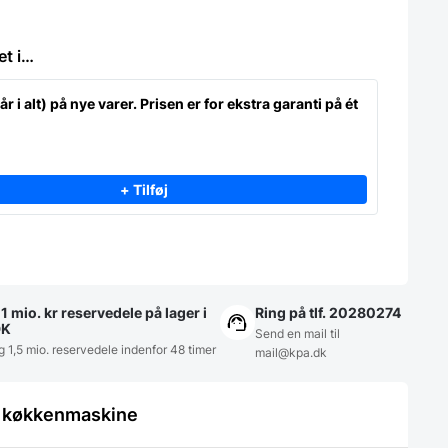
et i…
år i alt) på nye varer. Prisen er for ekstra garanti på ét
+ Tilføj
1 mio. kr reservedele på lager i
Ring på tlf. 20280274
DK
Send en mail til
g 1,5 mio. reservedele indenfor 48 timer
mail@kpa.dk
le køkkenmaskine