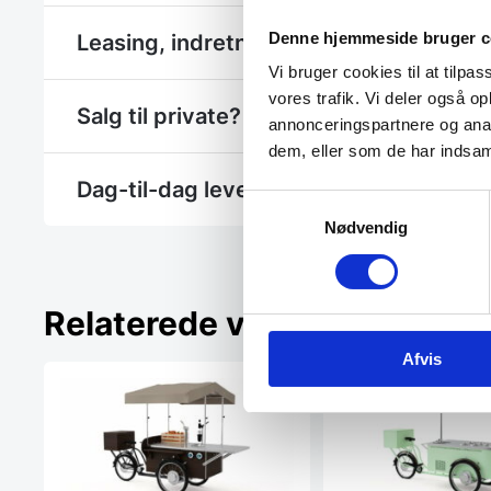
Denne hjemmeside bruger c
Leasing, indretning eller et hjælp til et 
Vi bruger cookies til at tilpas
vores trafik. Vi deler også 
Salg til private? - Se Gastrobutikken.dk
annonceringspartnere og anal
dem, eller som de har indsaml
Dag-til-dag levering
Samtykkevalg
Nødvendig
Relaterede varer
Afvis