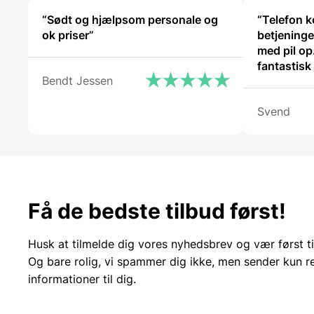
varesiden
“Sødt og hjælpsom personale og
“Telefon 
ok priser”
betjeningen
med pil op
fantastisk
Bendt Jessen
vil glemme
igen.”
Svend
Få de bedste tilbud først!
Husk at tilmelde dig vores nyhedsbrev og vær først ti
Og bare rolig, vi spammer dig ikke, men sender kun r
informationer til dig.