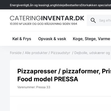
Energivenligt
Lån og leasing
Langtidsleje
Bestsellers
Storkøkken specialis
Køl & Frys
Opvask & vask
Koge, Stege, Varme
Forside
/
Alle produkter
/
Pizzaudstyr
/
Dejbolle, udskærer og
Pizzapresser / pizzaformer, Pr
Food model PRESSA
Varenummer: Pressa 33