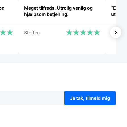
varesiden
varesiden
non
Meget tilfreds. Utrolig venlig og
“Er bl
hjælpsom betjening.
utrolig
Steffen
Tina
Ja tak, tilmeld mig