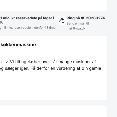
1 mio. kr reservedele på lager i
Ring på tlf. 20280274
DK
Send en mail til
g 1,5 mio. reservedele indenfor 48 timer
mail@kpa.dk
le køkkenmaskine
liv. Vi tilbagekøber hvert år mange maskiner af
 og sælger igen. Få derfor en vurdering af din gamle