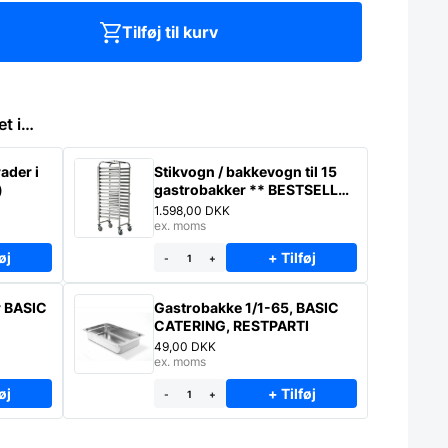
Tilføj til kurv
et i…
ader i
Stikvogn / bakkevogn til 15
)
gastrobakker ** BESTSELLER
* – Saml selv
1.598,00
DKK
ex. moms
øj
+ Tilføj
-
+
r BASIC
Gastrobakke 1/1-65, BASIC
CATERING, RESTPARTI
49,00
DKK
ex. moms
øj
+ Tilføj
-
+