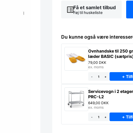
Food
Få et samlet tilbud
model
Føj til huskeliste
PRESSA
antal
Du kunne også være interesser
Ovnhandske til 250 gr
læder BASIC (sætpris
79,00
DKK
ex. moms
+ Tilf
-
+
Servicevogn i 2 etage
PRC-L2
649,00
DKK
ex. moms
+ Tilf
-
+