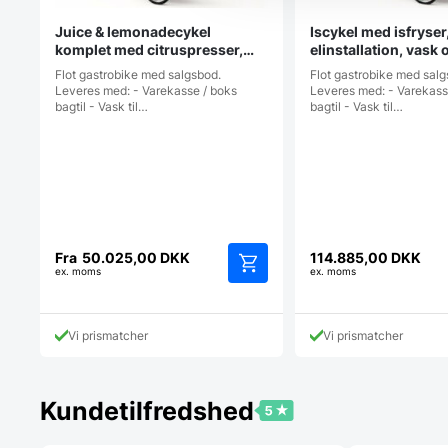
Juice & lemonadecykel
Iscykel med isfryser
komplet med citruspresser,
elinstallation, vask 
isbeholder mv
Flot gastrobike med salgsbod.
Flot gastrobike med salg
Leveres med: - Varekasse / boks
Leveres med: - Varekass
bagtil - Vask til…
bagtil - Vask til…
Fra
50.025,00
DKK
114.885,00
DKK
ex. moms
ex. moms
Dette
vare
har
Vi prismatcher
Vi prismatcher
flere
varianter.
Mulighederne
kan
Kundetilfredshed
vælges
på