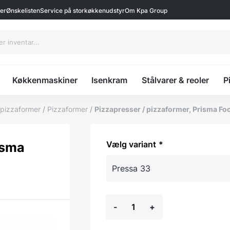
ter
Ønskelisten
Service på storkøkkenudstyr
Om Kpa Group
Køkkenmaskiner
Isenkram
Stålvarer & reoler
P
 pizzaformer
/
Pizzaformer
/
Pizzapresser / pizzaformer, Prisma F
variant
isma
Pizzapresser
-
+
/
pizzaformer,
Prisma