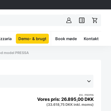
izzaria
Demo- & brugt
Spacer
Book møde
Kontakt
ood model PRESSA
ex. moms
26.895,00
DKK
(
33.618,75
DKK
inkl. moms)