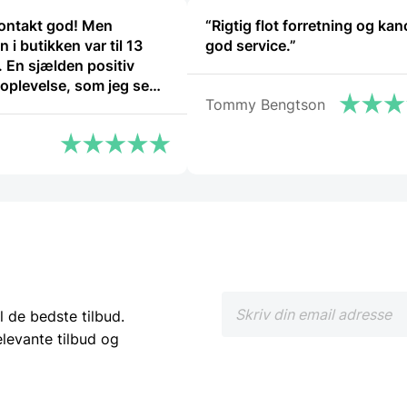
varesiden
varesiden
kontakt god! Men
“Rigtig flot forretning og ka
 i butikken var til 13
god service.”
. En sjælden positiv
 oplevelse, som jeg sent
Tommy Bengtson
! Kommer helt sikkert
l de bedste tilbud.
elevante tilbud og