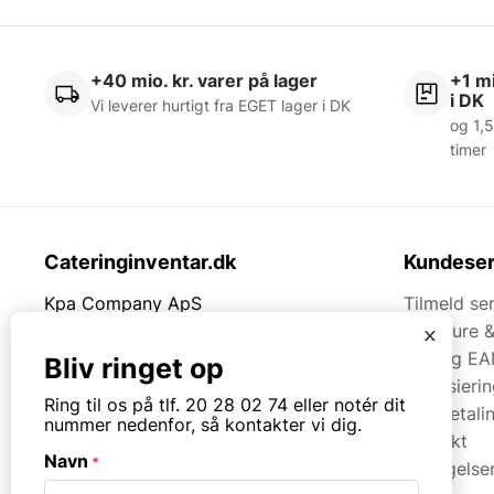
+40 mio. kr. varer på lager
+1 mi
i DK
Vi leverer hurtigt fra EGET lager i DK
og 1,5
timer
Cateringinventar.dk
Kundeser
Kpa Company ApS
Tilmeld se
Rømersvej 33
Brochure 
x
7430 Ikast
Faq og EA
Bliv ringet op
Finansieri
Tlf.
20280274
Ring til os på tlf. 20 28 02 74 eller notér dit
Kortbetali
nummer nedenfor, så kontakter vi dig.
Kontakt
Mail:
mail@kpa.dk
Navn
*
Betingelse
CVR. 18066904