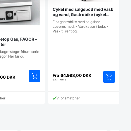
Cykel med salgsbod med vask
og vand, Gastrobike (cykel
bagtil )
Flot gastrobike med salgsbod.
Leveres med: - Varekasse / boks -
Vask til rent og…
getop Gas, FAGOR –
nter
koge-stege-friture serie
gor. Her får du
Fra
64.998,00
DKK
,00
DKK
ex. moms
Dette
Dette
vare
vare
har
har
cher
Vi prismatcher
flere
flere
varianter.
varianter.
Mulighederne
Mulighedern
kan
kan
vælges
vælges
på
på