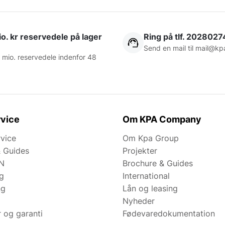
o. kr reservedele på lager
Ring på tlf. 2028027
Send en mail til
mail@kp
 mio. reservedele indenfor 48
vice
Om KPA Company
rvice
Om Kpa Group
& Guides
Projekter
N
Brochure & Guides
ng
International
ng
Lån og leasing
Nyheder
r og garanti
Fødevaredokumentation