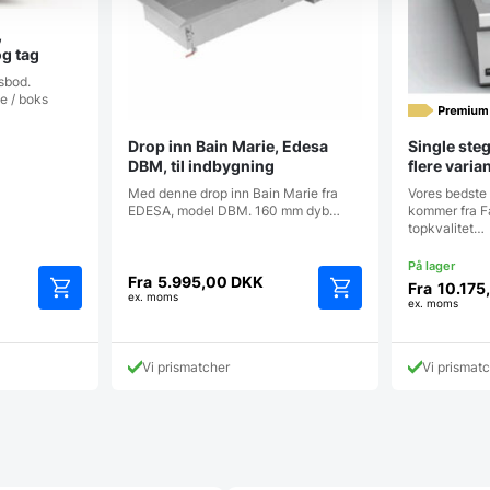
,
og tag
sbod.
e / boks
Drop inn Bain Marie, Edesa
Single ste
DBM, til indbygning
flere varia
Med denne drop inn Bain Marie fra
Vores bedste 
EDESA, model DBM. 160 mm dyb…
kommer fra Fa
topkvalitet…
Fra
5.995,00
DKK
Fra
10.175
ex. moms
ex. moms
Dette
Dette
vare
vare
har
har
Vi prismatcher
Vi prismat
flere
flere
varianter.
varianter.
Mulighederne
Mulighederne
kan
kan
vælges
vælges
på
på