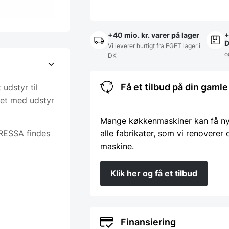
+40 mio. kr. varer på lager
+
Vi leverer hurtigt fra EGET lager i
o
DK
Få et tilbud på din gam
udstyr til
det med udstyr
Mange køkkenmaskiner kan få nyt 
PRESSA findes
alle fabrikater, som vi renoverer
maskine.
Klik her og få et tilbud
Finansiering