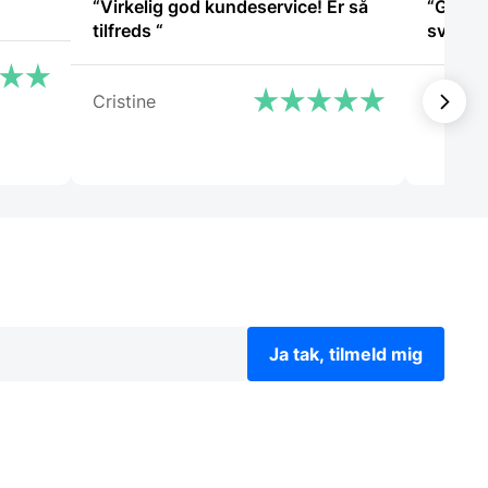
“Virkelig god kundeservice! Er så
“God k
tilfreds “
svaret 
Cristine
Kaj
Ja tak, tilmeld mig