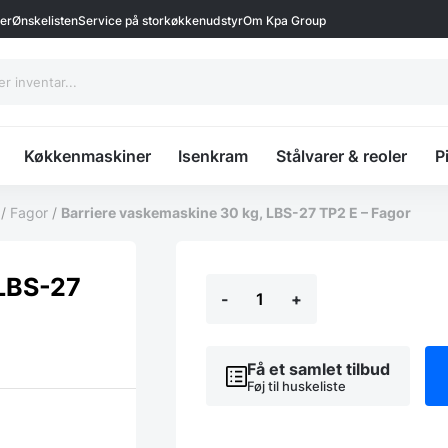
ter
Ønskelisten
Service på storkøkkenudstyr
Om Kpa Group
Køkkenmaskiner
Isenkram
Stålvarer & reoler
P
/
Fagor
/
Barriere vaskemaskine 30 kg, LBS-27 TP2 E – Fagor
Barriere
 LBS-27
-
+
vaskemaskine
30
kg,
LBS-
Få et samlet tilbud
27
Føj til huskeliste
TP2
E
-
Fagor