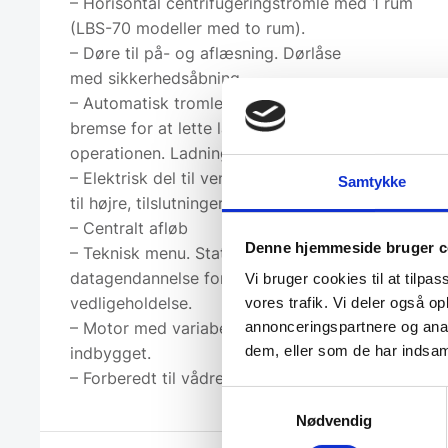
– Horisontal centrifugeringstromle med 1 rum
(LBS-70 modeller med to rum).
– Døre til på- og aflæsning. Dørlåse
med sikkerhedsåbning.
– Automatisk tromlepositionering med motor
bremse for at lette læsning og aflæsning
operationen. Ladningshøjde: 800 mm.
– Elektrisk del til venstre, mekanisk del til venstre
Samtykke
til højre, tilslutninger øverst.
– Centralt afløb
Denne hjemmeside bruger c
– Teknisk menu. Statistik, alarmer, autotest,
datagendannelse for teknikere og
Vi bruger cookies til at tilpas
vedligeholdelse.
vores trafik. Vi deler også 
– Motor med variabel frekvensdrev
annonceringspartnere og anal
dem, eller som de har indsaml
indbygget.
– Forberedt til vådrengøring.
Samtykkevalg
Nødvendig