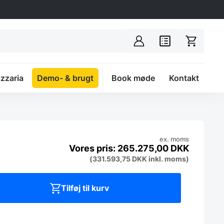
izzaria
Demo- & brugt
Spacer
Book møde
Kontakt
ex. moms
265.275,00
DKK
(
331.593,75
DKK
inkl. moms)
Tilføj til kurv