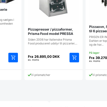
serie
og sælges i
rksomheden
Pizzaovn,
Pizzapresser / pizzaformer,
til 6 pizza
Prisma Food model PRESSA
PRISEN ER 
Siden 2006 har italienske Prisma
Dahlen er to
Food produceret udstyr til pizzarier.…
og de har…
Fra
26.895,00
DKK
Fra
39.27
ex. moms
ex. moms
Dette
Dette
vare
vare
har
har
Vi prismatcher
Vi prismat
flere
flere
varianter.
varianter.
Mulighederne
Mulighederne
kan
kan
vælges
vælges
på
på
varesiden
varesiden