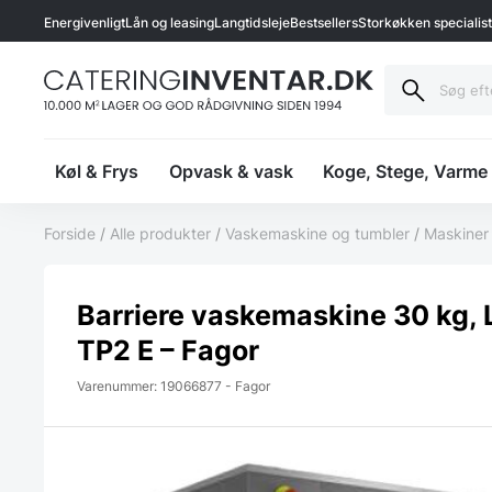
Energivenligt
Lån og leasing
Langtidsleje
Bestsellers
Storkøkken specialis
Køl & Frys
Opvask & vask
Koge, Stege, Varme
Forside
/
Alle produkter
/
Vaskemaskine og tumbler
/
Maskiner
Barriere vaskemaskine 30 kg,
TP2 E – Fagor
Varenummer: 19066877 - Fagor