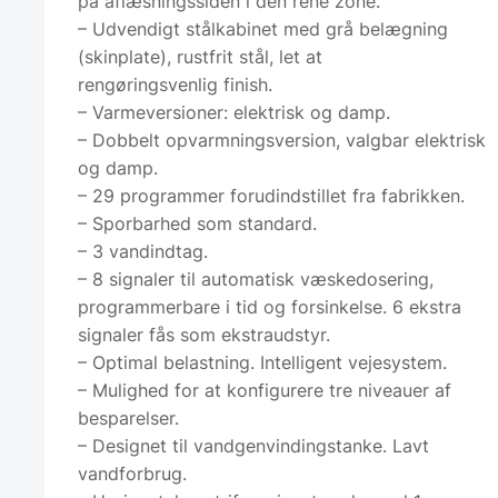
på aflæsningssiden i den rene zone.
– Udvendigt stålkabinet med grå belægning
(skinplate), rustfrit stål, let at
rengøringsvenlig finish.
– Varmeversioner: elektrisk og damp.
– Dobbelt opvarmningsversion, valgbar elektrisk
og damp.
– 29 programmer forudindstillet fra fabrikken.
– Sporbarhed som standard.
– 3 vandindtag.
– 8 signaler til automatisk væskedosering,
programmerbare i tid og forsinkelse. 6 ekstra
signaler fås som ekstraudstyr.
– Optimal belastning. Intelligent vejesystem.
– Mulighed for at konfigurere tre niveauer af
besparelser.
– Designet til vandgenvindingstanke. Lavt
vandforbrug.