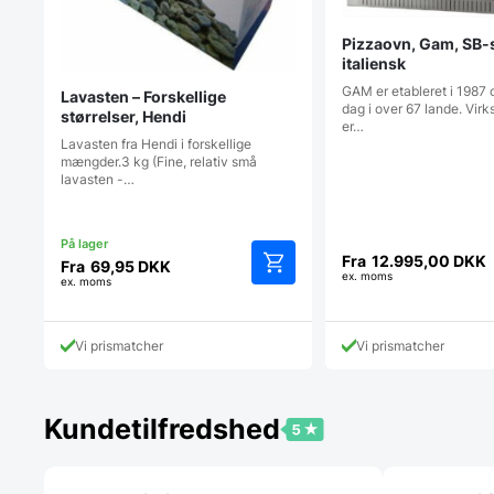
Pizzaovn, Gam, SB-
italiensk
GAM er etableret i 1987 
Lavasten – Forskellige
dag i over 67 lande. Vi
størrelser, Hendi
er…
Lavasten fra Hendi i forskellige
mængder.3 kg (Fine, relativ små
lavasten -…
Fra
12.995,00
DKK
Fra
69,95
DKK
ex. moms
ex. moms
Dette
vare
har
Vi prismatcher
Vi prismatcher
flere
varianter.
Mulighederne
kan
Kundetilfredshed
vælges
på
varesiden