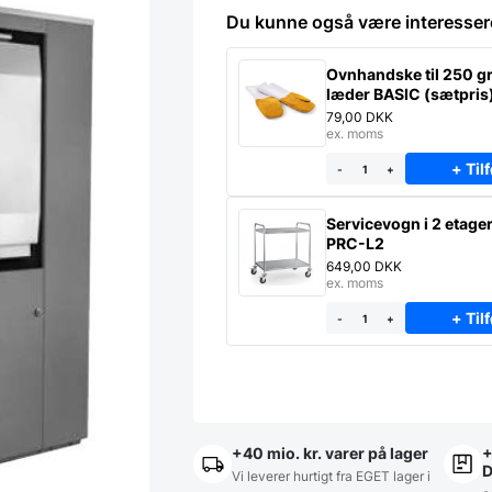
antal
Du kunne også være interesser
Ovnhandske til 250 gr
læder BASIC (sætpris
79,00
DKK
ex. moms
+ Tilf
-
+
Servicevogn i 2 etage
PRC-L2
649,00
DKK
ex. moms
+ Tilf
-
+
+40 mio. kr. varer på lager
+
Vi leverer hurtigt fra EGET lager i