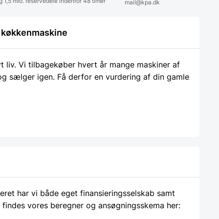
g 1,5 mio. reservedele indenfor 48 timer
mail@kpa.dk
le køkkenmaskine
liv. Vi tilbagekøber hvert år mange maskiner af
 og sælger igen. Få derfor en vurdering af din gamle
ieret har vi både eget finansieringsselskab samt
 findes vores beregner og ansøgningsskema her: