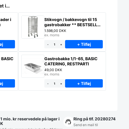
et i…
ader i
Stikvogn / bakkevogn til 15
)
gastrobakker ** BESTSELLER
* – Saml selv
1.598,00
DKK
ex. moms
øj
+ Tilføj
-
+
r BASIC
Gastrobakke 1/1-65, BASIC
CATERING, RESTPARTI
49,00
DKK
ex. moms
øj
+ Tilføj
-
+
1 mio. kr reservedele på lager i
Ring på tlf. 20280274
DK
Send en mail til