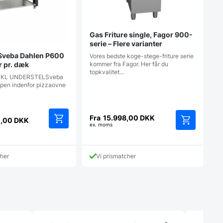
Gas Friture single, Fagor 900-
serie – Flere varianter
 Sveba Dahlen P600
Vores bedste koge-stege-friture serie
kommer fra Fagor. Her får du
er pr. dæk
topkvalitet…
INKL UNDERSTELSveba
ppen indenfor pizzaovne
Fra
15.998,00
DKK
0,00
DKK
ex. moms
Dette
Dette
vare
vare
har
har
cher
Vi prismatcher
flere
flere
varianter.
varianter.
Mulighederne
Mulighedern
kan
kan
vælges
vælges
på
på
varesiden
varesiden