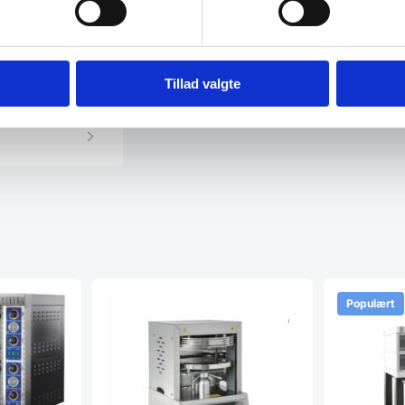
projekt?
Tillad valgte
Populært