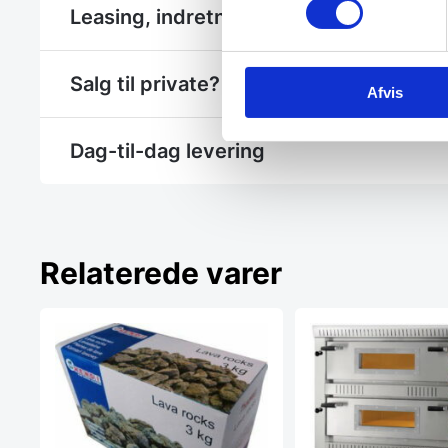
Leasing, indretning eller et hjælp til et 
Salg til private? - Se Gastrobutikken.dk
Afvis
Dag-til-dag levering
Relaterede varer