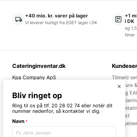
+40 mio. kr. varer på lager
+1 mi
i DK
Vi leverer hurtigt fra EGET lager i DK
og 1,5
timer
Cateringinventar.dk
Kundeser
Kpa Company ApS
Tilmeld se
Rømersvej 33
Brochure 
x
7430 Ikast
Faq og EA
Bliv ringet op
Finansieri
Tlf.
20280274
Ring til os på tlf. 20 28 02 74 eller notér dit
Kortbetali
nummer nedenfor, så kontakter vi dig.
Kontakt
Mail:
mail@kpa.dk
Navn
*
Betingelse
CVR. 18066904