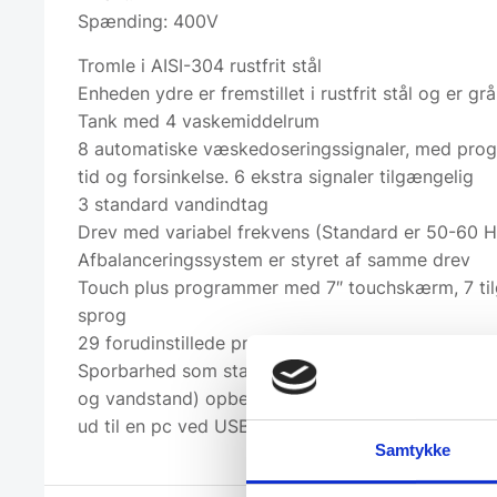
Spænding: 400V
Tromle i AISI-304 rustfrit stål
Enheden ydre er fremstillet i rustfrit stål og er grå
Tank med 4 vaskemiddelrum
8 automatiske væskedoseringssignaler, med pro
tid og forsinkelse. 6 ekstra signaler tilgængelig
3 standard vandindtag
Drev med variabel frekvens (Standard er 50-60 
Afbalanceringssystem er styret af samme drev
Touch plus programmer med 7″ touchskærm, 7 ti
sprog
29 forudinstillede programmer
Sporbarhed som standard: hele vaskeprocessen (
og vandstand) opbevares på vaskemaskinen og 
ud til en pc ved USB-hukommelse
Samtykke