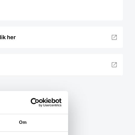
lik her
Om