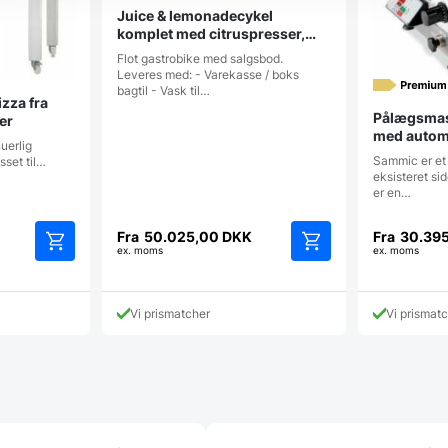
Juice & lemonadecykel
komplet med citruspresser,
isbeholder mv
Flot gastrobike med salgsbod.
Leveres med: - Varekasse / boks
bagtil - Vask til…
izza fra
Pålægsmas
ser
med automa
nuerlig
Sammic er et 
sset til…
eksisteret si
er en…
Fra
50.025,00
DKK
Fra
30.39
ex. moms
ex. moms
Dette
Dette
vare
vare
har
har
Vi prismatcher
Vi prismat
flere
flere
varianter.
varianter.
Mulighederne
Mulighederne
kan
kan
vælges
vælges
på
på
varesiden
varesiden