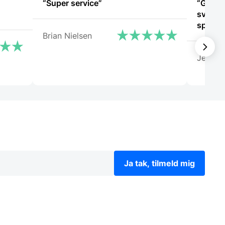
“Super service”
“God s
svare 
Brian Nielsen
Jeanet
Ja tak, tilmeld mig