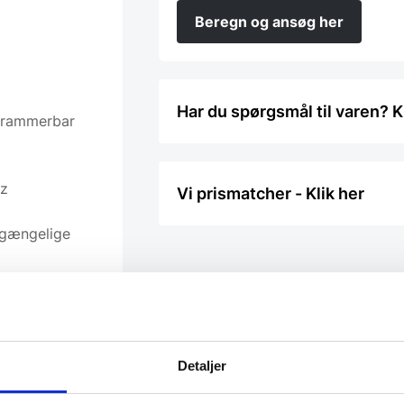
Beregn og ansøg her
Har du spørgsmål til varen? K
grammerbar
Hz
Vi prismatcher - Klik her
lgængelige
temperatur
kan trækkes
Detaljer