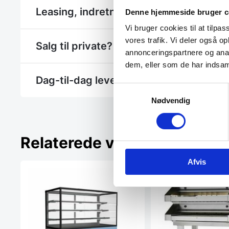
Leasing, indretning eller et hjælp til et 
Denne hjemmeside bruger c
Vi bruger cookies til at tilpas
vores trafik. Vi deler også 
Salg til private? - Se Gastrobutikken.dk
annonceringspartnere og anal
dem, eller som de har indsaml
Dag-til-dag levering
Samtykkevalg
Nødvendig
Relaterede varer
Afvis