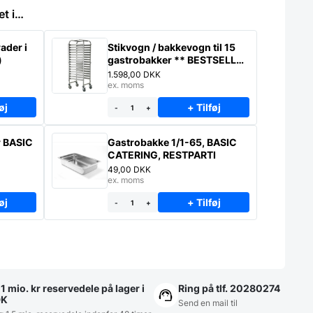
et i…
ader i
Stikvogn / bakkevogn til 15
)
gastrobakker ** BESTSELLER
* – Saml selv
1.598,00
DKK
ex. moms
øj
+ Tilføj
-
+
r BASIC
Gastrobakke 1/1-65, BASIC
CATERING, RESTPARTI
49,00
DKK
ex. moms
øj
+ Tilføj
-
+
1 mio. kr reservedele på lager i
Ring på tlf. 20280274
DK
Send en mail til