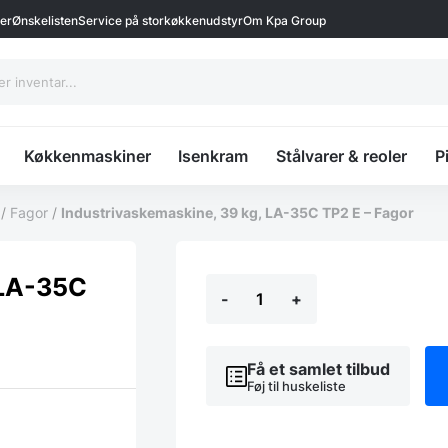
ter
Ønskelisten
Service på storkøkkenudstyr
Om Kpa Group
Køkkenmaskiner
Isenkram
Stålvarer & reoler
P
/
Fagor
/
Industrivaskemaskine, 39 kg, LA-35C TP2 E – Fagor
Industrivaskemaskine,
 LA-35C
-
+
39
kg,
LA-
35C
Få et samlet tilbud
TP2
Føj til huskeliste
E
-
Fagor
antal