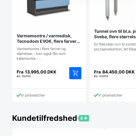
Tunnel ovn til bl.a. p
Varmemontre / varmedisk,
Sveba, flere størrel
Tecnodom EVOK, flere farver
En fleksibel ovn til konti
og str.
Varmemontre i flere farver og
pizzaproduktion, let tilpa
størrelser - kan også fås som
kølemontre -…
Fra
13.995,00
DKK
Fra
84.450,00
DKK
ex. moms
ex. moms
Dette
vare
har
Vi prismatcher
Vi prismatcher
flere
varianter.
Mulighederne
kan
Kundetilfredshed
vælges
på
varesiden