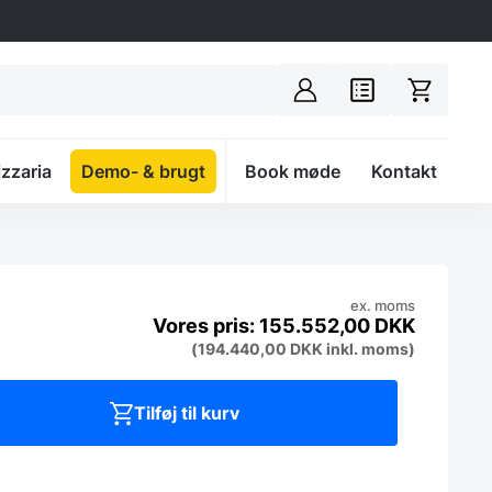
izzaria
Demo- & brugt
Spacer
Book møde
Kontakt
ex. moms
155.552,00
DKK
(
194.440,00
DKK
inkl. moms)
Tilføj til kurv