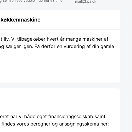
g 1,5 mio. reservedele indenfor 48 timer
mail@kpa.dk
le køkkenmaskine
liv. Vi tilbagekøber hvert år mange maskiner af
 og sælger igen. Få derfor en vurdering af din gamle
ieret har vi både eget finansieringsselskab samt
 findes vores beregner og ansøgningsskema her: