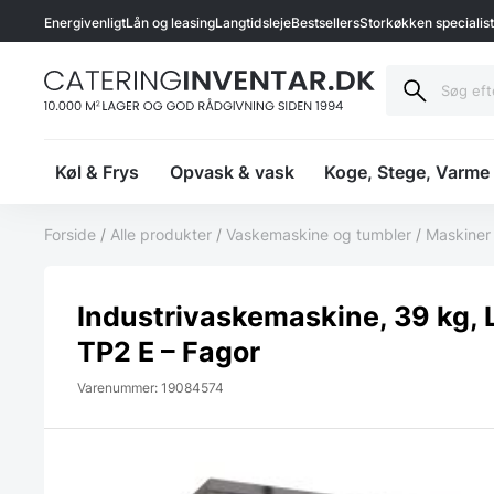
Energivenligt
Lån og leasing
Langtidsleje
Bestsellers
Storkøkken specialis
Køl & Frys
Opvask & vask
Koge, Stege, Varme
Forside
/
Alle produkter
/
Vaskemaskine og tumbler
/
Maskiner
Industrivaskemaskine, 39 kg,
TP2 E – Fagor
Varenummer: 19084574