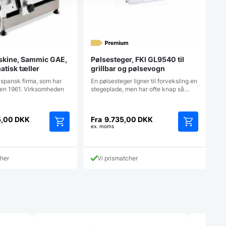
kine, Sammic GAE,
Pølsesteger, FKI GL9540 til
tisk tæller
grillbar og pølsevogn
spansk firma, som har
En pølsesteger ligner til forveksling en
den 1961. Virksomheden
stegeplade, men har ofte knap så…
5,00
DKK
Fra
9.735,00
DKK
ex. moms
Dette
Dette
vare
vare
har
har
cher
Vi prismatcher
flere
flere
varianter.
varianter.
Mulighederne
Mulighedern
kan
kan
vælges
vælges
på
på
varesiden
varesiden