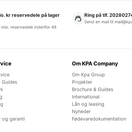
o. kr reservedele på lager
Ring på tlf. 2028027
Send en mail til
mail@kp
 mio. reservedele indenfor 48
vice
Om KPA Company
rvice
Om Kpa Group
& Guides
Projekter
N
Brochure & Guides
ng
International
ng
Lån og leasing
Nyheder
r og garanti
Fødevaredokumentation