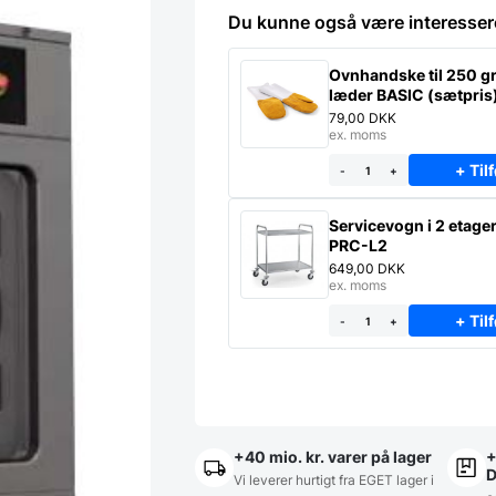
Du kunne også være interesser
Ovnhandske til 250 gr
læder BASIC (sætpris
79,00
DKK
ex. moms
+ Tilf
-
+
Servicevogn i 2 etage
PRC-L2
649,00
DKK
ex. moms
+ Tilf
-
+
+40 mio. kr. varer på lager
+
Vi leverer hurtigt fra EGET lager i