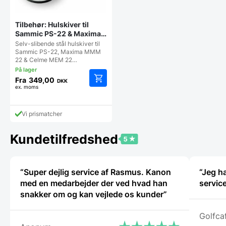
Tilbehør: Hulskiver til
Sammic PS-22 & Maxima
MMM 22 kødhakkere –
Selv-slibende stål hulskiver til
Flere hulsstørrelser
Sammic PS-22, Maxima MMM
22 & Celme MEM 22…
Fra
349,00
DKK
ex. moms
Dette
vare
har
Vi prismatcher
flere
varianter.
Mulighederne
Kundetilfredshed
kan
vælges
på
“Super dejlig service af Rasmus. Kanon
“Jeg ha
varesiden
med en medarbejder der ved hvad han
service
snakker om og kan vejlede os kunder”
Golfca