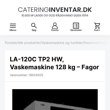
Menu
Søg
Konto
Varelister
Kurv
Forside
/
Alle produkter
/
Vaskemaskine og tumbler
/
Maskiner
/
Fagor
LA-120C TP2 HW,
Vaskemaskine 128 kg – Fagor
Varenummer: 18004005