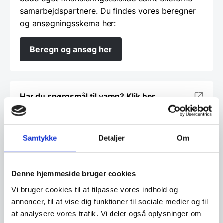
samarbejdspartnere. Du findes vores beregner
og ansøgningsskema her:
Beregn og ansøg her
Har du spørgsmål til varen? Klik her
Vi prismatcher - Klik her
Samtykke
Detaljer
Om
Relaterede varer
Denne hjemmeside bruger cookies
Vi bruger cookies til at tilpasse vores indhold og
Populært
SPAR OP TIL 32%
annoncer, til at vise dig funktioner til sociale medier og til
at analysere vores trafik. Vi deler også oplysninger om