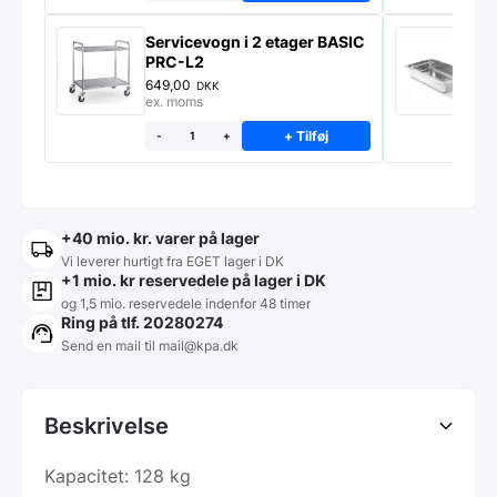
Servicevogn i 2 etager BASIC
G
PRC-L2
C
649,00
4
DKK
ex. moms
e
+ Tilføj
-
+
+40 mio. kr. varer på lager
Vi leverer hurtigt fra EGET lager i DK
+1 mio. kr reservedele på lager i DK
og 1,5 mio. reservedele indenfor 48 timer
Ring på tlf. 20280274
Send en mail til
mail@kpa.dk
Beskrivelse
Kapacitet: 128 kg