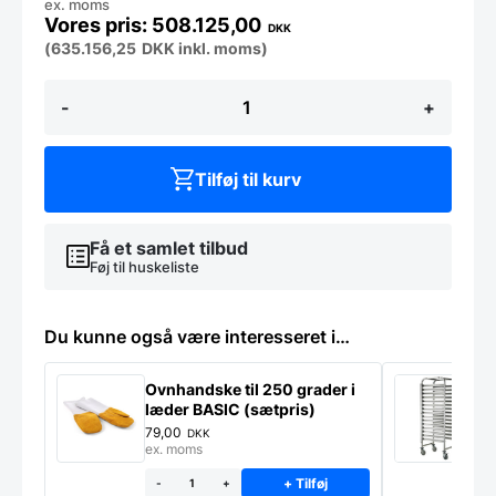
ex. moms
508.125,00
DKK
(
635.156,25
DKK
inkl. moms)
LA-
-
+
120C
TP2
HW,
Vaskemaskine
Tilføj til kurv
128
kg
-
Fagor
Få et samlet tilbud
antal
Føj til huskeliste
Du kunne også være interesseret i…
Ovnhandske til 250 grader i
S
læder BASIC (sætpris)
g
*
79,00
1
DKK
ex. moms
e
+ Tilføj
-
+