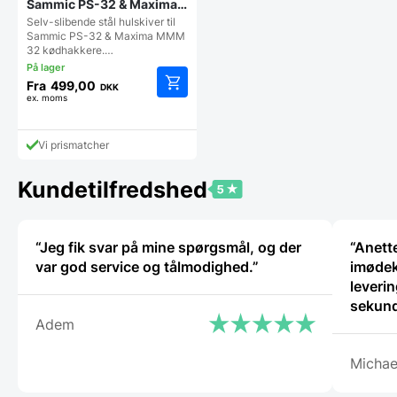
Sammic PS-32 & Maxima
MMM 32 kødhakkere –
Selv-slibende stål hulskiver til
Flere hulsstørrelser
Sammic PS-32 & Maxima MMM
32 kødhakkere.…
Fra
499,00
DKK
ex. moms
Dette
vare
har
Vi prismatcher
flere
varianter.
Mulighederne
Kundetilfredshed
kan
vælges
på
“Jeg fik svar på mine spørgsmål, og der
“Anette
varesiden
var god service og tålmodighed.”
imødek
leverin
sekund
Adem
Michae