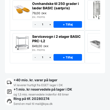
Ovnhandske til 250 grader i
S
læder BASIC (sætpris)
g
*
79,00
1
DKK
ex. moms
e
+ Tilføj
-
+
Servicevogn i 2 etager BASIC
G
PRC-L2
C
649,00
4
DKK
ex. moms
e
+ Tilføj
-
+
+40 mio. kr. varer på lager
Vi leverer hurtigt fra EGET lager i DK
+1 mio. kr reservedele på lager i DK
og 1,5 mio. reservedele indenfor 48 timer
Ring på tlf. 20280274
Send en mail til
mail@kpa.dk