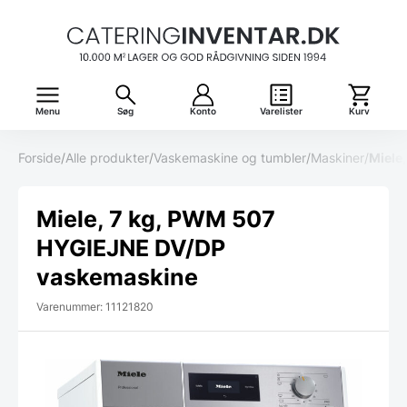
Menu
Søg
Konto
Varelister
Kurv
Forside
/
Alle produkter
/
Vaskemaskine og tumbler
/
Maskiner
/
Miele
Miele, 7 kg, PWM 507
HYGIEJNE DV/DP
vaskemaskine
Varenummer: 11121820