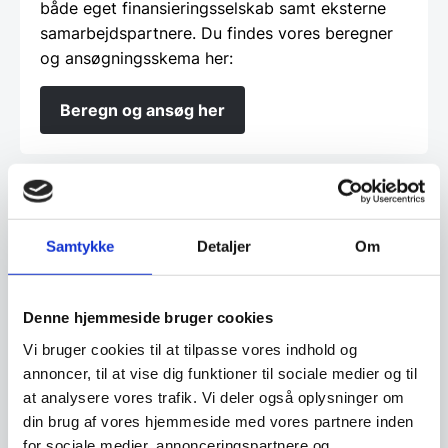
både eget finansieringsselskab samt eksterne
samarbejdspartnere. Du findes vores beregner
og ansøgningsskema her:
Beregn og ansøg her
Har du spørgsmål til varen? Klik her
Samtykke
Detaljer
Om
Vi prismatcher - Klik her
Denne hjemmeside bruger cookies
Relaterede varer
Vi bruger cookies til at tilpasse vores indhold og
annoncer, til at vise dig funktioner til sociale medier og til
at analysere vores trafik. Vi deler også oplysninger om
din brug af vores hjemmeside med vores partnere inden
for sociale medier, annonceringspartnere og