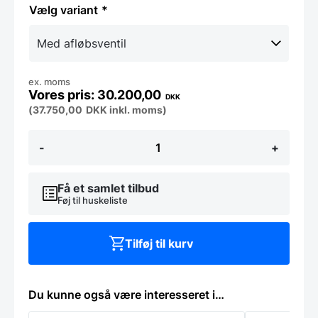
variant
ex. moms
30.200,00
DKK
(
37.750,00
DKK
inkl. moms)
Miele,
-
+
7
kg,
PWM
507
Få et samlet tilbud
HYGIEJNE
Føj til huskeliste
DV/DP
vaskemaskine
antal
Tilføj til kurv
Du kunne også være interesseret i…