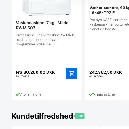
Vaskemaskine, 45 k
LA-45-TP2 E
Det nye KARE-sortiment
Vaskemaskine, 7 kg., Miele
vaskemaskiner og tørret
PWM 507
blandt de bedste…
Professionel vaskemaskine fra Miele
med målgruppespecifikke
programmer. Ydeevne…
Fra
30.200,00
DKK
242.362,50
DKK
ex. moms
ex. moms
Dette
vare
har
Vi prismatcher
Vi prismatcher
flere
varianter.
Mulighederne
kan
Kundetilfredshed
vælges
på
varesiden