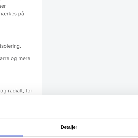
er i
 mærkes på
solering.
større og mere
og radialt, for
Detaljer
projekt?