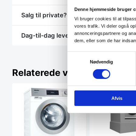
Denne hjemmeside bruger c
Salg til private? - Se Gastrobutikken.dk
Vi bruger cookies til at tilpas
vores trafik. Vi deler også 
annonceringspartnere og anal
Dag-til-dag levering
dem, eller som de har indsaml
Samtykkevalg
Nødvendig
Relaterede varer
Afvis