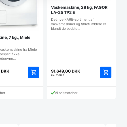
Vaskemaskine, 28 kg, FAGOR
LA-25 TP2 E
Det nye KARE-sortiment af
vaskemaskiner og tørretumblere er
blandt de bedste…
ne, 7 kg., Miele
 vaskemaskine fra Miele
especifikke
 Ydeevne…
0
DKK
91.649,00
DKK
ex. moms
Dette
vare
har
cher
Vi prismatcher
flere
varianter.
Mulighederne
kan
vælges
på
varesiden