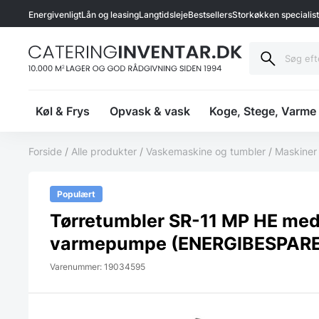
Energivenligt
Lån og leasing
Langtidsleje
Bestsellers
Storkøkken specialis
Køl & Frys
Opvask & vask
Koge, Stege, Varme
Forside
/
Alle produkter
/
Vaskemaskine og tumbler
/
Maskiner
Populært
Tørretumbler SR-11 MP HE me
varmepumpe (ENERGIBESPAR
Varenummer: 19034595