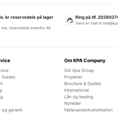
o. kr reservedele på lager
Ring på tlf. 2028027
Send en mail til
mail@kp
 mio. reservedele indenfor 48
vice
Om KPA Company
rvice
Om Kpa Group
& Guides
Projekter
N
Brochure & Guides
ng
International
ng
Lån og leasing
Nyheder
r og garanti
Fødevaredokumentation