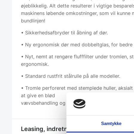
øjeblikkelig. Alt dette resulterer i vigtige besparels
maskinens løbende omkostninger, som vil kunne
bundlinjen!
• Sikkerhedsafbryder til åbning af dør.
• Ny ergonomisk dør med dobbeltglas, for bedre i
• Nyt, nemt at rengøre flufffilter under tromlen, 
ergonomisk.
• Standard rustfrit stålrulle på alle modeller.
• Tromle perforeret med stemplede huller, aksialt 
at give en blød
vævsbehandling og bedre luftcirkulation.
Samtykke
Leasing, indretning eller et hjælp til et 