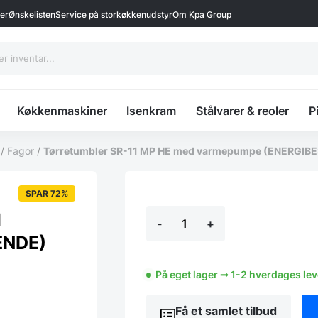
ter
Ønskelisten
Service på storkøkkenudstyr
Om Kpa Group
Køkkenmaskiner
Isenkram
Stålvarer & reoler
P
/
Fagor
/
Tørretumbler SR-11 MP HE med varmepumpe (ENERGIB
SPAR 72%
Tørretumbler
d
-
+
SR-
11
ENDE)
MP
HE
med
På eget lager ➞ 1-2 hverdages le
varmepumpe
(ENERGIBESPARENDE)
Få et samlet tilbud
antal