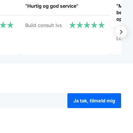
“Hurtig og god service”
“Meget 
betjeni
oplevel
Build consult Ivs
Lone
Ja tak, tilmeld mig