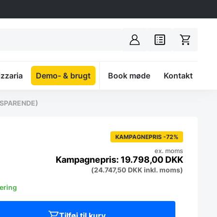
izzaria
Demo- & brugt
Spacer
Book møde
Kontakt
ESPARENDE)
KAMPAGNEPRIS -72%
ex. moms
19.798,00
DKK
(
24.747,50
DKK
inkl. moms)
vering
Tilføj til kurv