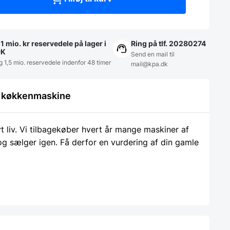
1 mio. kr reservedele på lager i
Ring på tlf. 20280274
DK
Send en mail til
g 1,5 mio. reservedele indenfor 48 timer
mail@kpa.dk
le køkkenmaskine
liv. Vi tilbagekøber hvert år mange maskiner af
 og sælger igen. Få derfor en vurdering af din gamle