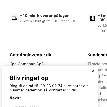
+40 mio. kr. varer på lager
+1 mi
i DK
Vi leverer hurtigt fra EGET lager i DK
og 1,5
timer
Cateringinventar.dk
Kundeser
Kpa Company ApS
Tilmeld se
Rømersvej 33
Brochure 
x
7430 Ikast
Faq og EA
Bliv ringet op
Finansieri
Tlf.
20280274
Ring til os på tlf. 20 28 02 74 eller notér dit
Kortbetali
nummer nedenfor, så kontakter vi dig.
Kontakt
Mail:
mail@kpa.dk
Navn
*
Betingelse
CVR. 18066904