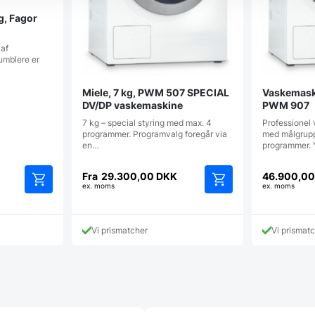
g, Fagor
 af
umblere er
Miele, 7 kg, PWM 507 SPECIAL
Vaskemaski
DV/DP vaskemaskine
PWM 907
7 kg – special styring med max. 4
Professionel
programmer. Programvalg foregår via
med målgrupp
en…
programmer.
Fra
29.300,00
DKK
46.900,0
ex. moms
ex. moms
Dette
vare
har
Vi prismatcher
Vi prismat
flere
varianter.
Mulighederne
kan
vælges
på
varesiden