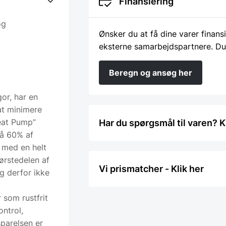
Finansiering
og
Ønsker du at få dine varer finans
eksterne samarbejdspartnere. Du
Beregn og ansøg her
or, har en
at minimere
Heat Pump”
Har du spørgsmål til varen? K
på 60% af
 med en helt
ørstedelen af
Vi prismatcher - Klik her
g derfor ikke
r som rustfrit
ontrol,
sparelsen er