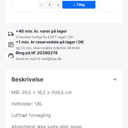
+ Tilføj
-
+
+40 mio. kr. varer på lager
Vi leverer hurtigt fra EGET lager i DK
+1 mio. kr reservedele på lager i DK
og 1,5 mio. reservedele indenfor 48 timer
Ring på tlf. 20280274
Send en mail til
mail@kpa.dk
Beskrivelse
Mål: 26,5 x 16,2 x (h)6,5 cm
Indholder: 1,8L
Lufttæt forsegling
Absorberer ikke lugte eller smag