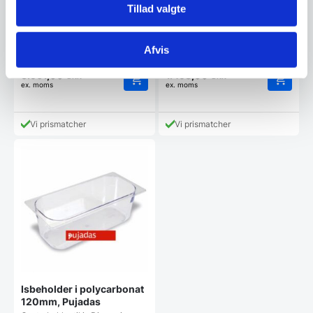
Tillad valgte
stegning – Fagor
ribs – Fagor
Fremstillet af emaljeret
Gastronorm rist med spyd til
aluminium med non-stick
stegning af kylling eller ribs.
belægning.Dimensioner:
Dimensioner:…
Afvis
325x530…
3.961,00
1.498,00
DKK
DKK
ex. moms
ex. moms
Vi prismatcher
Vi prismatcher
Isbeholder i polycarbonat
120mm, Pujadas