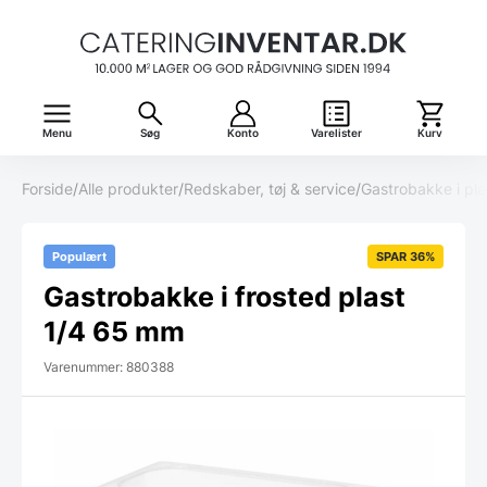
Menu
Søg
Konto
Varelister
Kurv
Forside
/
Alle produkter
/
Redskaber, tøj & service
/
Gastrobakke i pla
Populært
SPAR 36%
Gastrobakke i frosted plast
1/4 65 mm
Varenummer: 880388