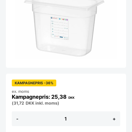
KAMPAGNEPRIS -36%
ex. moms
25,38
DKK
(
31,72
DKK
inkl. moms)
Gastrobakke
-
+
i
frosted
plast