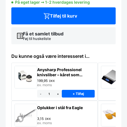
På eget lager ➞ 1-2 hverdages levering
1/4
65
mm
Tilføj til kurv
antal
Få et samlet tilbud
Føj til huskeliste
Du kunne også være interesseret i…
Anysharp Professionel
K
knivsliber – kåret som
E
verdens bedste
199,95
7
DKK
ex. moms
e
+ Tilføj
-
+
Oplukker i stål fra Eagle
O
l
3,15
7
DKK
ex. moms
e