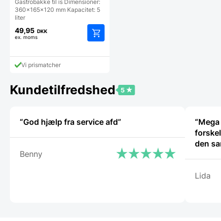
Gastrobakke til is Dimensioner:
360x165x120 mm Kapacitet: 5
liter
49,95
DKK
ex. moms
Vi prismatcher
Kundetilfredshed
“God hjælp fra service afd”
“Mega 
forske
den sa
Benny
Lida