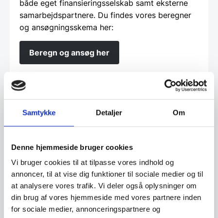
både eget finansieringsselskab samt eksterne
samarbejdspartnere. Du findes vores beregner
og ansøgningsskema her:
Beregn og ansøg her
Har du spørgsmål til varen? Klik her
Samtykke
Detaljer
Om
Vi prismatcher - Klik her
Denne hjemmeside bruger cookies
Vi bruger cookies til at tilpasse vores indhold og
Relaterede varer
annoncer, til at vise dig funktioner til sociale medier og til
at analysere vores trafik. Vi deler også oplysninger om
din brug af vores hjemmeside med vores partnere inden
SPAR OP TIL 25%
SPAR 25%
for sociale medier, annonceringspartnere og