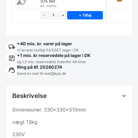
3,15
7
DKK
ex. moms
e
+ Tilføj
-
+
+40 mio. kr. varer på lager
Vi leverer hurtigt fra EGET lager i DK
+1 mio. kr reservedele på lager i DK
og 1,5 mio. reservedele indenfor 48 timer
Ring på tlf. 20280274
Send en mail til
mail@kpa.dk
Beskrivelse
Dimensioner. 330x330x510mm
vægt 13kg
230V