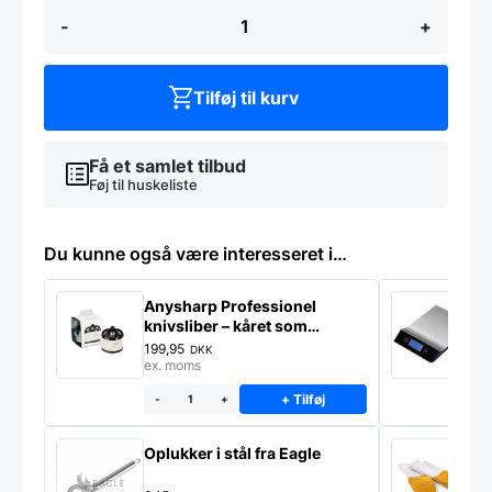
Glaspudser
-
+
med
5
børster,
85
Tilføj til kurv
grader
varm
luft
antal
Få et samlet tilbud
Føj til huskeliste
Du kunne også være interesseret i…
Anysharp Professionel
K
knivsliber – kåret som
E
verdens bedste
199,95
7
DKK
ex. moms
e
+ Tilføj
-
+
Oplukker i stål fra Eagle
O
l