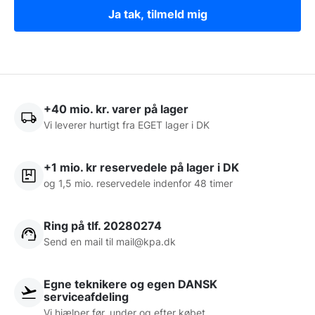
Ja tak, tilmeld mig
+40 mio. kr. varer på lager
Vi leverer hurtigt fra EGET lager i DK
+1 mio. kr reservedele på lager i DK
og 1,5 mio. reservedele indenfor 48 timer
Ring på tlf. 20280274
Send en mail til
mail@kpa.dk
Egne teknikere og egen DANSK
serviceafdeling
Vi hjælper før, under og efter købet