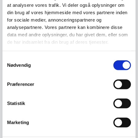
Beregn og ansøg her
at analysere vores trafik. Vi deler også oplysninger om
din brug af vores hjemmeside med vores partnere inden
for sociale medier, annonceringspartnere og
analysepartnere. Vores partnere kan kombinere disse
Har du spørgsmål til varen? Klik her
data med andre oplysninger, du har givet dem, eller som
de har indsamlet fra din brug af deres tjenester.
Vi prismatcher - Klik her
Samtykkevalg
Nødvendig
Relaterede varer
Præferencer
Statistik
Marketing