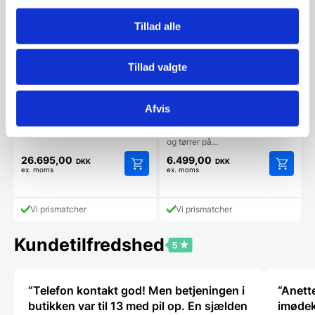
Tillad alle
Bestiktørrer og
polermaskine fra
Sammicop til 3000 stk. i
Bestiktørrer og polermaskine fra
timen
Sammicop til 3000 stk. i
Tillad valgte
timenTørrer, polerer…
Glaspudser /
polermaskine m/ 5 børste
Afvis
op til 330 glas per time
Mål: 305x330x(H)504Polerer
op til 330 glas i timen, polerer
og tørrer på…
26.695,00
6.499,00
DKK
DKK
ex. moms
ex. moms
Vi prismatcher
Vi prismatcher
Kundetilfredshed
“Telefon kontakt god! Men betjeningen i
“Anette
butikken var til 13 med pil op. En sjælden
imødek