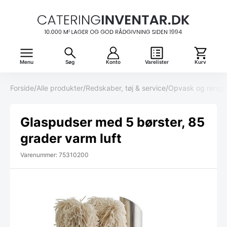
Menu
Søg
Konto
Varelister
Kurv
Forside
/
Alle produkter
/
Redskaber, tøj & service
/
Opvask og rengø
Glaspudser med 5 børster, 85
grader varm luft
Varenummer: 75310200