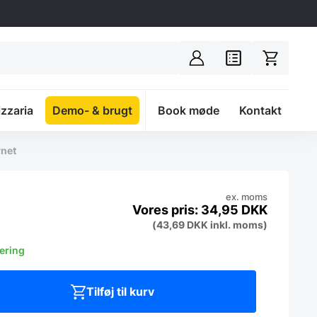
izzaria
Demo- & brugt
Spacer
Book møde
Kontakt
rnet
ex. moms
34,95
DKK
(
43,69
DKK
inkl. moms)
vering
Tilføj til kurv