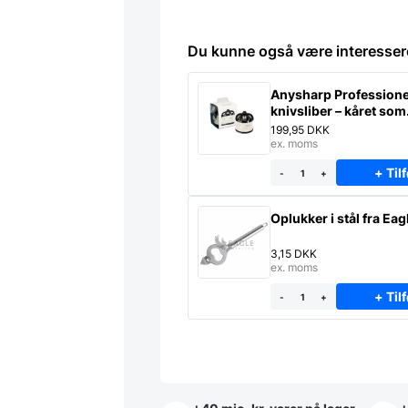
Du kunne også være interesser
Anysharp Professione
knivsliber – kåret som
verdens bedste
199,95
DKK
ex. moms
+ Tilf
-
+
Oplukker i stål fra Eag
3,15
DKK
ex. moms
+ Tilf
-
+