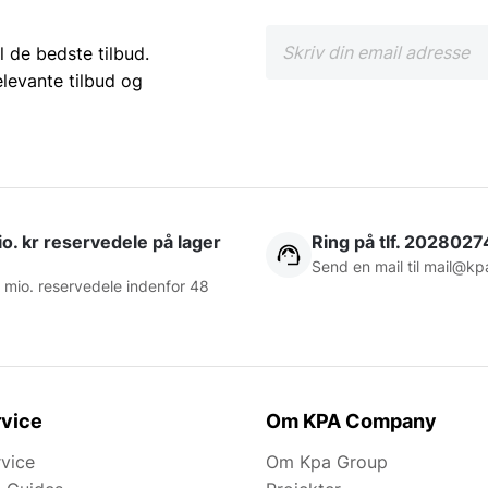
l de bedste tilbud.
elevante tilbud og
o. kr reservedele på lager
Ring på tlf. 2028027
Send en mail til
mail@kp
 mio. reservedele indenfor 48
vice
Om KPA Company
rvice
Om Kpa Group