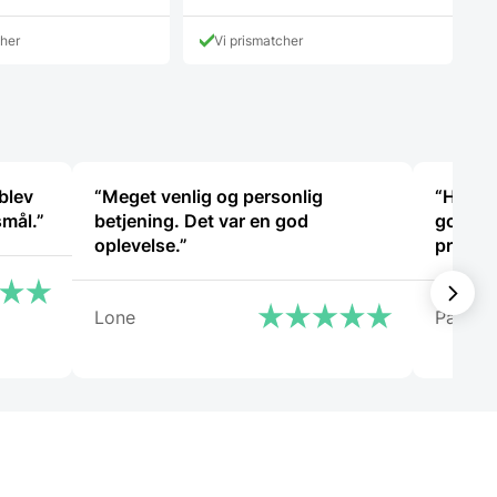
r:
9,95 DKK.
cher
Vi prismatcher
K.
blev
“Meget venlig og personlig
“Har k
smål.”
betjening. Det var en god
god hjæ
oplevelse.”
problem
Lone
Patrici