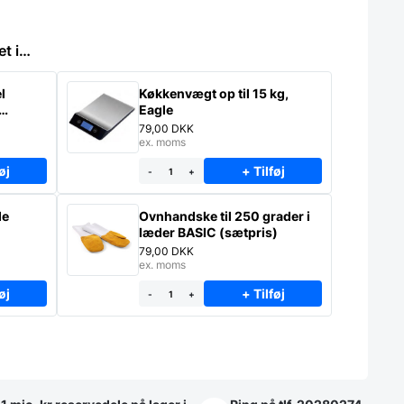
et i…
l
Køkkenvægt op til 15 kg,
Eagle
79,00
DKK
ex. moms
øj
+ Tilføj
-
+
le
Ovnhandske til 250 grader i
læder BASIC (sætpris)
79,00
DKK
ex. moms
øj
+ Tilføj
-
+