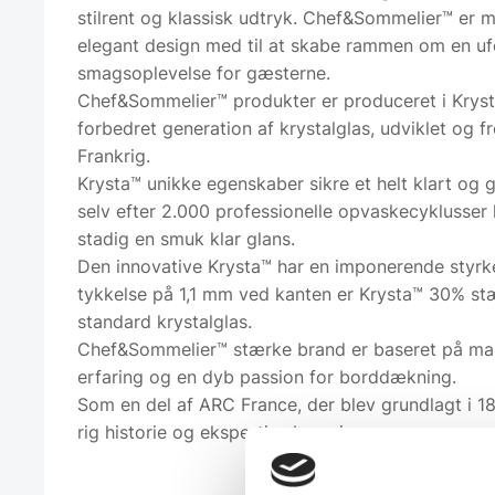
stilrent og klassisk udtryk. Chef&Sommelier™ er 
elegant design med til at skabe rammen om en u
smagsoplevelse for gæsterne.
Chef&Sommelier™ produkter er produceret i Kryst
forbedret generation af krystalglas, udviklet og fre
Frankrig.
Krysta™ unikke egenskaber sikre et helt klart og g
selv efter 2.000 professionelle opvaskecyklusser
stadig en smuk klar glans.
Den innovative Krysta™ har en imponerende styrk
tykkelse på 1,1 mm ved kanten er Krysta™ 30% st
standard krystalglas.
Chef&Sommelier™ stærke brand er baseret på ma
erfaring og en dyb passion for borddækning.
Som en del af ARC France, der blev grundlagt i 1
rig historie og ekspertise bag sig.