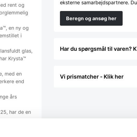
eksterne samarbejdspartnere. Du
med rent og
forglemmelig
Beregn og ansøg her
a™, en ny og
mstillet i
Har du spørgsmål til varen? K
lansfuldt glas,
 har Krysta™
e, med en
Vi prismatcher - Klik her
ærkere end
nge års
825, har de en