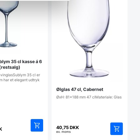
blym 35 cl kasse á 6
(restsalg)
vinglasSublym 35 cl er
om har et elegant udtryk
Ølglas 47 cl, Cabernet
ØxH: 81x188 mm 47 clMateriale: Glas
en
40,75
DKK
rindelige
K
ex. moms
is