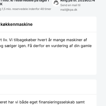
1 mio. kr reservedele på lager i
Ring på tlf. 20280274
DK
Send en mail til
g 1,5 mio. reservedele indenfor 48 timer
mail@kpa.dk
le køkkenmaskine
liv. Vi tilbagekøber hvert år mange maskiner af
 og sælger igen. Få derfor en vurdering af din gamle
ieret har vi både eget finansieringsselskab samt