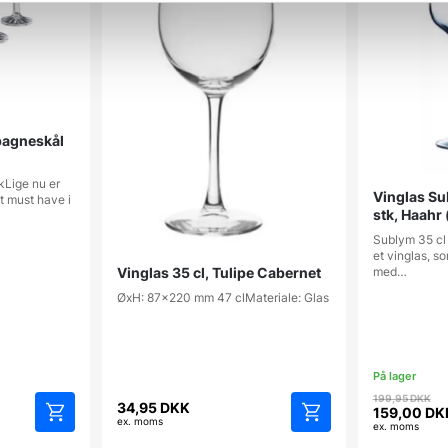
pagneskål
kLige nu er
Vinglas Su
 must have i
stk, Haahr 
Sublym 35 cl 
et vinglas, s
Vinglas 35 cl, Tulipe Cabernet
med…
ØxH: 87x220 mm 47 clMateriale: Glas
D
199,95
DKK
34,95
DKK
op
159,00
DK
ex. moms
Den
ex. moms
pr
aktuelle