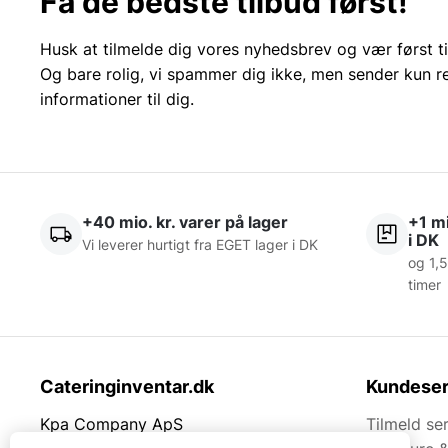
Få de bedste tilbud først!
Husk at tilmelde dig vores nyhedsbrev og vær først ti
Og bare rolig, vi spammer dig ikke, men sender kun r
informationer til dig.
+40 mio. kr. varer på lager
+1 mi
i DK
Vi leverer hurtigt fra EGET lager i DK
og 1,5
timer
Cateringinventar.dk
Kundeser
Kpa Company ApS
Tilmeld se