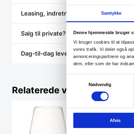
Leasing, indretning eller et hjælp til et 
Samtykke
Salg til private? - Se Gastrobutikken.dk
Denne hjemmeside bruger c
Vi bruger cookies til at tilpas
vores trafik. Vi deler også 
Dag-til-dag levering
annonceringspartnere og anal
dem, eller som de har indsaml
Samtykkevalg
Nødvendig
Relaterede varer
Afvis