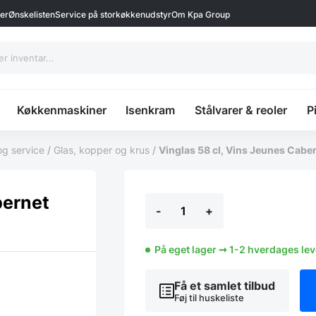
ter
Ønskelisten
Service på storkøkkenudstyr
Om Kpa Group
Køkkenmaskiner
Isenkram
Stålvarer & reoler
P
og service
/
Glas, kopper og krus
/
Vinglas 58 cl, Vins Jeunes Cabe
Vinglas
bernet
-
+
58
cl,
Vins
Jeunes
På eget lager ➞ 1-2 hverdages le
Cabernet
antal
Få et samlet tilbud
Føj til huskeliste