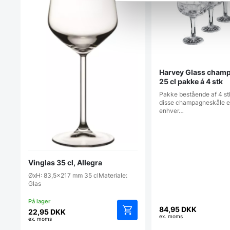
Harvey Glass cham
25 cl pakke á 4 stk
Pakke bestående af 4 st
disse champagneskåle et
enhver…
Vinglas 35 cl, Allegra
ØxH: 83,5x217 mm 35 clMateriale:
Glas
84,95
DKK
22,95
DKK
ex. moms
ex. moms