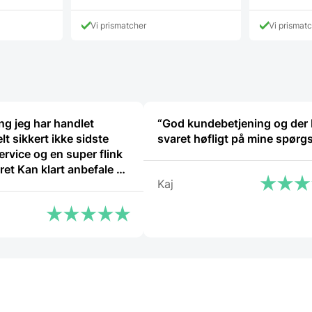
va
pris
19
er:
Vi prismatcher
Vi prismat
159,00 DK
ng jeg har handlet
“God kundebetjening og der 
lt sikkert ikke sidste
svaret høfligt på mine spørg
rvice og en super flink
befale at
Kaj
”