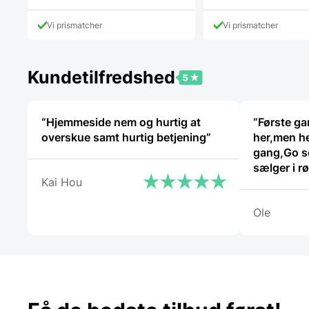
Vi prismatcher
Vi prismatcher
Kundetilfredshed
“Hjemmeside nem og hurtig at
“Første ga
overskue samt hurtig betjening”
her,men he
gang,Go se
sælger i røret Kan klart an
Kai Hou
handle her
Ole