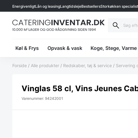
Energivenligt
Lån og leasing
Langtidsleje
Bestsellers
Storkøkken specialis
Køl & Frys
Opvask & vask
Koge, Stege, Varme
Forside
/
Alle produkter
/
Redskaber, tøj & service
/
Servering 
Vinglas 58 cl, Vins Jeunes Ca
Varenummer: 94242001