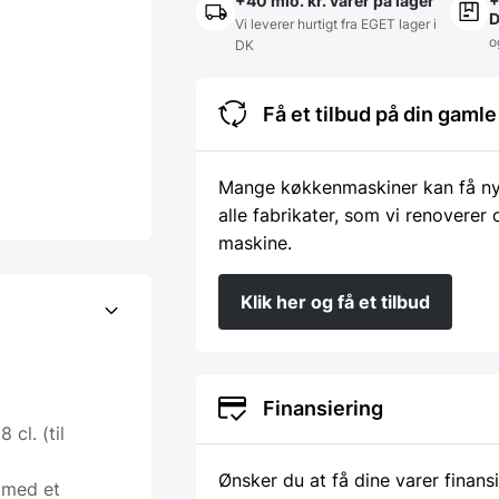
+40 mio. kr. varer på lager
+
Vi leverer hurtigt fra EGET lager i
o
DK
Få et tilbud på din gam
Mange køkkenmaskiner kan få nyt 
alle fabrikater, som vi renoverer
maskine.
Klik her og få et tilbud
Finansiering
cl. (til
Ønsker du at få dine varer finans
 med et