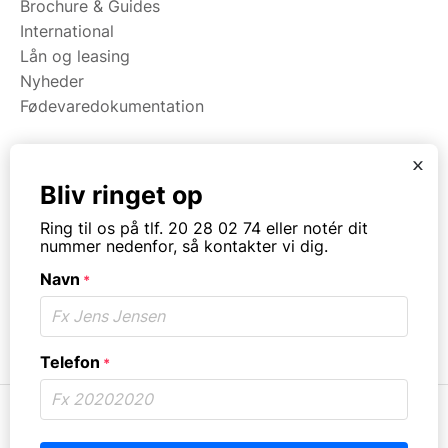
Brochure & Guides
International
Lån og leasing
Nyheder
Fødevaredokumentation
x
Kategorier
Bliv ringet op
Maskiner
Ring til os på tlf. 20 28 02 74 eller notér dit
Koge/varme/stege
nummer nedenfor, så kontakter vi dig.
Bageri
Navn
Opvask
*
Opbevaring
Virksomhedstype
Telefon
*