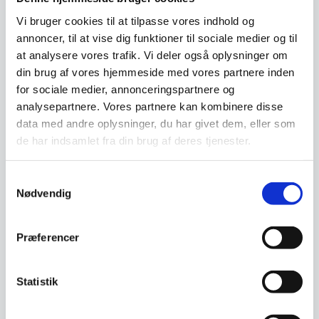
Flyver i 1 etageMål:
indbygget varmeUdført i
1900x350x400mmUdført i
Vi bruger cookies til at tilpasse vores indhold og
rustfrit…
rustfrit stål
annoncer, til at vise dig funktioner til sociale medier og til
6.498,00
3.198,00
DKK
DKK
ex. moms
ex. moms
at analysere vores trafik. Vi deler også oplysninger om
din brug af vores hjemmeside med vores partnere inden
for sociale medier, annonceringspartnere og
Vi prismatcher
Vi prismatcher
analysepartnere. Vores partnere kan kombinere disse
data med andre oplysninger, du har givet dem, eller som
de har indsamlet fra din brug af deres tjenester.
Samtykkevalg
Nødvendig
Flyver i 1 etage
Flyver i 2 etager
Præferencer
1900x350x400 m/ varme
1100x350x700 (neutral)
(halogen)
Flyver i 1 etageMål:
Flyver i 2 etagerMål:
1900x350x400mmMed
1100x350x700mmUdført i
indbygget varmeUdført i
Statistik
rustfrit stål
rustfrit…
7.198,00
3.698,00
DKK
DKK
ex. moms
ex. moms