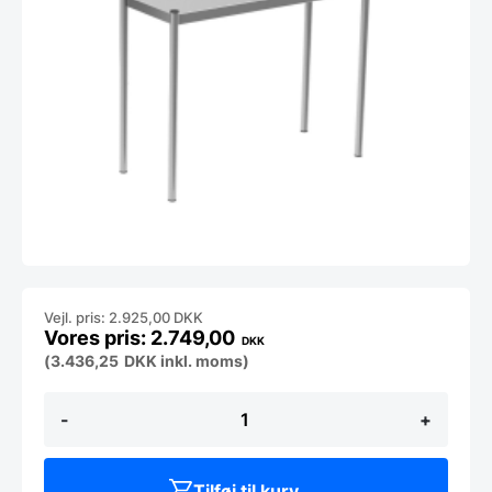
Vejl. pris: 2.925,00 DKK
2.749,00
DKK
(
3.436,25
DKK
inkl. moms)
Flyver
-
+
i
1
etage
1100x350x400
Tilføj til kurv