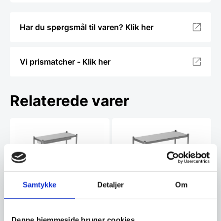
Har du spørgsmål til varen? Klik her
Vi prismatcher - Klik her
Relaterede varer
Samtykke
Detaljer
Om
Flyver i 1 etage
Flyver i 1 etage
1300x350x400 m/ varme
1900x350x400 (neutral)
(halogen)
Flyver i 1 etageMål:
Denne hjemmeside bruger cookies
1300x350x400mmMed