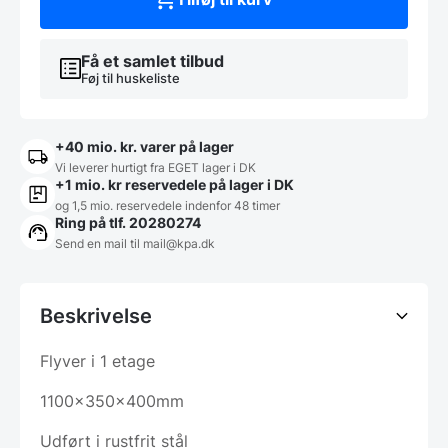
(neutral)
antal
Få et samlet tilbud
Føj til huskeliste
+40 mio. kr. varer på lager
Vi leverer hurtigt fra EGET lager i DK
+1 mio. kr reservedele på lager i DK
og 1,5 mio. reservedele indenfor 48 timer
Ring på tlf. 20280274
Send en mail til
mail@kpa.dk
Beskrivelse
Flyver i 1 etage
1100x350x400mm
Udført i rustfrit stål