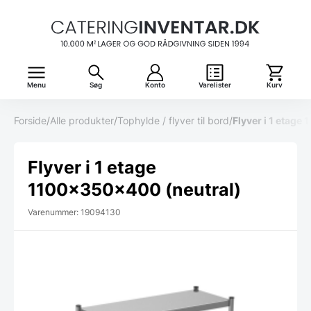
Menu
Søg
Konto
Varelister
Kurv
Forside
/
Alle produkter
/
Tophylde / flyver til bord
/
Flyver i 1 etag
Flyver i 1 etage
1100x350x400 (neutral)
Varenummer: 19094130