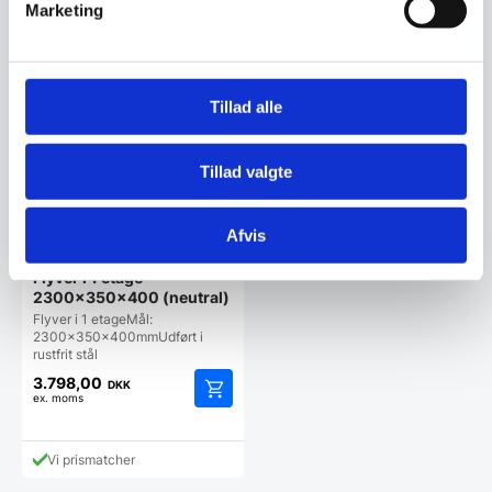
Marketing
Vi prismatcher
Vi prismatcher
Tillad alle
Tillad valgte
Afvis
Flyver i 1 etage
2300x350x400 (neutral)
Flyver i 1 etageMål:
2300x350x400mmUdført i
rustfrit stål
3.798,00
DKK
ex. moms
Vi prismatcher