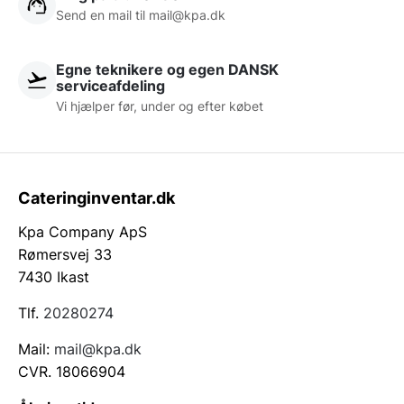
Send en mail til
mail@kpa.dk
Egne teknikere og egen DANSK
serviceafdeling
Vi hjælper før, under og efter købet
Cateringinventar.dk
Kpa Company ApS
Rømersvej 33
7430 Ikast
Tlf.
20280274
Mail:
mail@kpa.dk
CVR. 18066904