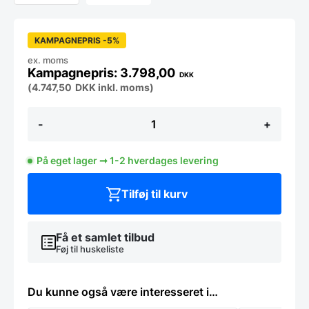
KAMPAGNEPRIS -5%
ex. moms
3.798,00
DKK
(
4.747,50
DKK
inkl. moms)
BASIC
-
+
Stålbord
180x70
m/
På eget lager ➞ 1-2 hverdages levering
vask
i
højre
Tilføj til kurv
og
underhylde
(saml-
selv)
Få et samlet tilbud
antal
Føj til huskeliste
Du kunne også være interesseret i…