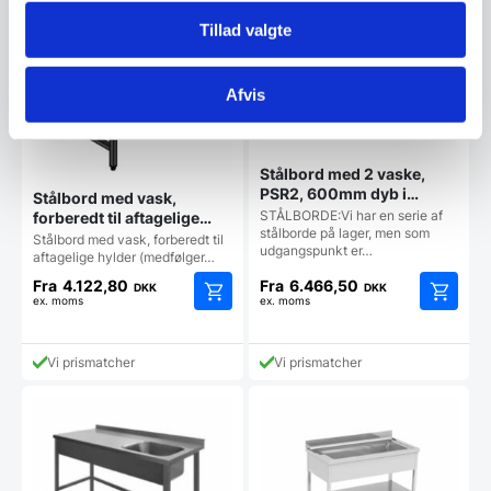
Tillad valgte
Afvis
Stålbord med 2 vaske,
PSR2, 600mm dyb i
Stålbord med vask,
mange længder
STÅLBORDE:Vi har en serie af
forberedt til aftagelige
stålborde på lager, men som
hylder – Dayton
Stålbord med vask, forberedt til
udgangspunkt er…
aftagelige hylder (medfølger…
Fra
4.122,80
Fra
6.466,50
DKK
DKK
ex. moms
ex. moms
Dette
Dette
vare
vare
har
har
Vi prismatcher
Vi prismatcher
flere
flere
varianter.
varianter
Mulighederne
Mulighe
kan
kan
vælges
vælges
på
på