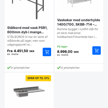
varesiden
vareside
Vaskekar med underhylde
1400/700, SKBB-714 –
Stålbord med vask PSR1,
Fagor
Ramme bygget i rustfrit stål for
600mm dyb i mange
at sikre maksimal
længder
STÅLBORDE:Vi har en serie af
holdbarhed.Firkantede ben i…
stålborde på lager, men som
udgangspunkt er…
Fra
4.451,50
8.998,00
DKK
DKK
ex. moms
ex. moms
Dette
vare
har
Vi prismatcher
Vi prismatcher
flere
varianter.
SPAR OP TIL 31%
Mulighederne
kan
vælges
på
varesiden