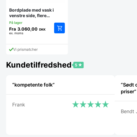
Bordplade med vask i
venstre side, flere
størrelser – Fagor
Fra
3.060,00
DKK
ex. moms
Dette
vare
har
Vi prismatcher
flere
varianter.
Mulighederne
Kundetilfredshed
kan
vælges
på
“kompetente folk”
“Sødt 
varesiden
priser”
Frank
Bendt 