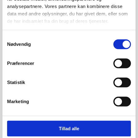
både eget finansieringsselskab samt eksterne
analysepartnere. Vores partnere kan kombinere disse
samarbejdspartnere. Du findes vores beregner
data med andre oplysninger, du har givet dem, eller som
de har indsamlet fra din brug af deres tjenester.
og ansøgningsskema her:
Beregn og ansøg her
Samtykkevalg
Nødvendig
Præferencer
Har du spørgsmål til varen? Klik her
Statistik
Vi prismatcher - Klik her
Marketing
Relaterede varer
Tillad alle