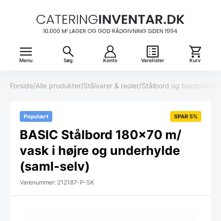
Menu
Søg
Konto
Varelister
Kurv
Forside
/
Alle produkter
/
Stålvarer & reoler
/
Stålbord og bordplade
/
Populært
SPAR 5%
BASIC Stålbord 180×70 m/
vask i højre og underhylde
(saml-selv)
Varenummer: 212187-P-SK