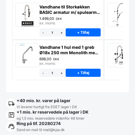
Vandhane til Storkøkken
A
BASIC armatur m/ spulearm
*
ERAMINI produceret i EU.
s
1.499,00
2
DKK
M
ex. moms
e
+ Tilføj
-
+
Vandhane 1 hul med 1 greb
A
Ø18x 250 mm Monolith med
m
C-hane
698,00
3
DKK
ex. moms
e
+ Tilføj
-
+
+40 mio. kr. varer på lager
Vi leverer hurtigt fra EGET lager i DK
+1 mio. kr reservedele på lager i DK
og 1,5 mio. reservedele indenfor 48 timer
Ring på tlf. 20280274
Send en mail til
mail@kpa.dk