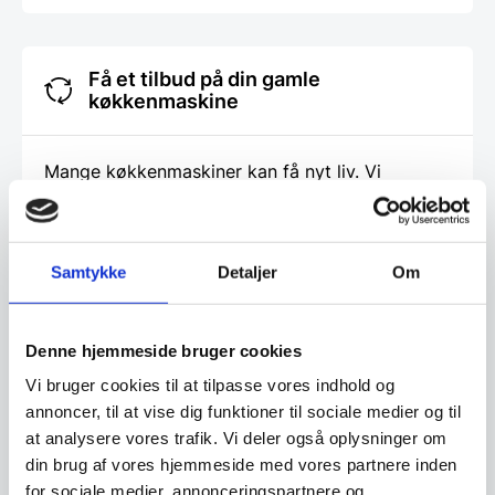
Få et tilbud på din gamle
køkkenmaskine
Mange køkkenmaskiner kan få nyt liv. Vi
tilbagekøber hvert år mange maskiner af alle
fabrikater, som vi renoverer og sælger igen. Få
derfor en vurdering af din gamle maskine.
Samtykke
Detaljer
Om
Klik her og få et tilbud
Denne hjemmeside bruger cookies
Vi bruger cookies til at tilpasse vores indhold og
annoncer, til at vise dig funktioner til sociale medier og til
Finansiering
at analysere vores trafik. Vi deler også oplysninger om
din brug af vores hjemmeside med vores partnere inden
Ønsker du at få dine varer finansieret har vi
for sociale medier, annonceringspartnere og