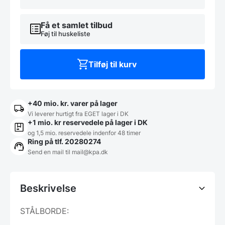
700mm
dyb
i
Få et samlet tilbud
mange
Føj til huskeliste
længder
antal
Tilføj til kurv
+40 mio. kr. varer på lager
Vi leverer hurtigt fra EGET lager i DK
+1 mio. kr reservedele på lager i DK
og 1,5 mio. reservedele indenfor 48 timer
Ring på tlf. 20280274
Send en mail til
mail@kpa.dk
Beskrivelse
STÅLBORDE: