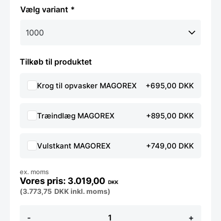
variant
Tilkøb til produktet
Krog til opvasker MAGOREX
+695,00 DKK
Træindlæg MAGOREX
+895,00 DKK
Vulstkant MAGOREX
+749,00 DKK
ex. moms
3.019,00
DKK
(
3.773,75
DKK
inkl. moms)
Stålbord
-
+
DSR,