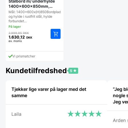
Stålbord m/ underhylde
1400x600x850mm,
Hendi
Mål: 1400x600x(H)850Bordplade
og hylde i rustfrit stål, hylde
forbundet…
Den
2.999,95
DKK
oprindelige
1.630,12
DKK
Den
ex. moms
pris
aktuelle
var:
pris
2.999,95 DKK.
Vi prismatcher
er:
1.630,12 DKK.
Kundetilfredshed
Tjekker lige varer på lager med det
“Jeg bl
samme
nogle 
Jeg ve
Laila
Arden 