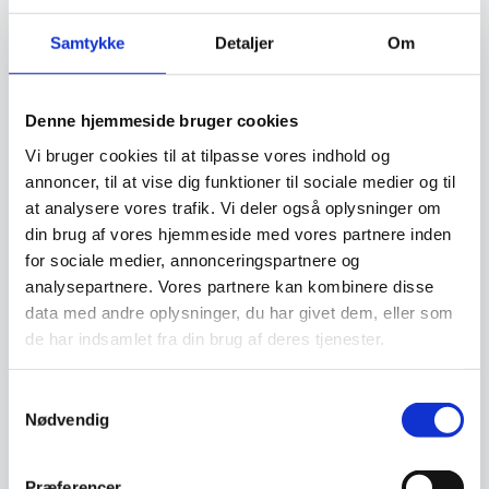
Samtykke
Detaljer
Om
Få et tilbud på din gamle
køkkenmaskine
Denne hjemmeside bruger cookies
Vi bruger cookies til at tilpasse vores indhold og
annoncer, til at vise dig funktioner til sociale medier og til
Mange køkkenmaskiner kan få nyt liv. Vi
at analysere vores trafik. Vi deler også oplysninger om
tilbagekøber hvert år mange maskiner af alle
din brug af vores hjemmeside med vores partnere inden
fabrikater, som vi renoverer og sælger igen. Få
for sociale medier, annonceringspartnere og
derfor en vurdering af din gamle maskine.
analysepartnere. Vores partnere kan kombinere disse
data med andre oplysninger, du har givet dem, eller som
Klik her og få et tilbud
de har indsamlet fra din brug af deres tjenester.
Samtykkevalg
Nødvendig
Finansiering
Præferencer