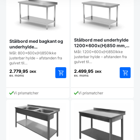
Stålbord med underhylde
Stålbord med bagkant og
1200x600x(H)850 mm,
underhylde
Hendi
Mål: 1200x600x(H)850Ikke
800x600x(H)850 mm,
Mål: 800x600x(H)850Ikke
justerbar hylde – afstanden fra
Hendi
justerbar hylde – afstanden fra
gulvet til…
gulvet til…
2.779,95
2.499,95
DKK
DKK
ex. moms
ex. moms
Vi prismatcher
Vi prismatcher