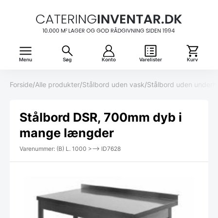
Menu
Søg
Konto
Varelister
Kurv
Forside
/
Alle produkter
/
Stålbord uden vask
/
Stålbord uden underh
Stålbord DSR, 700mm dyb i
mange længder
Varenummer: (B) L. 1000 >--> ID7628