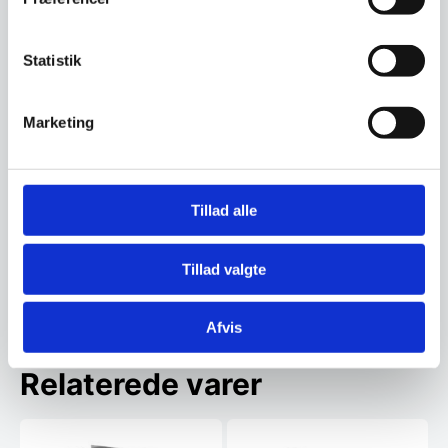
Ønsker du at få dine varer finansieret har vi
både eget finansieringsselskab samt eksterne
Statistik
samarbejdspartnere. Du findes vores beregner
og ansøgningsskema her:
Marketing
Beregn og ansøg her
Tillad alle
Har du spørgsmål til varen? Klik her
Tillad valgte
Vi prismatcher - Klik her
Afvis
Relaterede varer