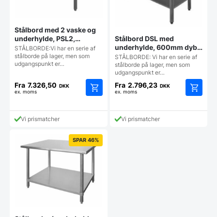
Stålbord med 2 vaske og
Stålbord DSL med
underhylde, PSL2,
underhylde, 600mm dyb i
700mm dyb i mange
STÅLBORDE:Vi har en serie af
mange længder
længder
stålborde på lager, men som
STÅLBORDE: Vi har en serie af
udgangspunkt er…
stålborde på lager, men som
udgangspunkt er…
Fra
7.326,50
Fra
2.796,23
DKK
DKK
ex. moms
ex. moms
Dette
Dette
vare
vare
har
har
Vi prismatcher
Vi prismatcher
flere
flere
varianter.
varianter
SPAR 46%
Mulighederne
Mulighe
kan
kan
vælges
vælges
på
på
varesiden
vareside