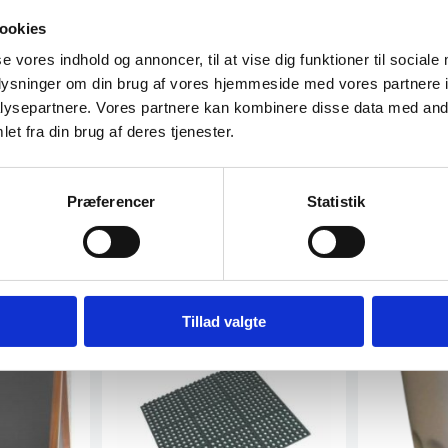
ookies
se vores indhold og annoncer, til at vise dig funktioner til sociale
Har du spørgsmål til varen? K
oplysninger om din brug af vores hjemmeside med vores partnere i
ysepartnere. Vores partnere kan kombinere disse data med andr
et fra din brug af deres tjenester.
Vi prismatcher - Klik her
Præferencer
Statistik
Tillad valgte
OP TIL 37%
Populært
SPAR OP TIL 54%