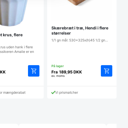
Skærebræt i træ, Hendi i flere
størrelser
t krus, flere
1/1 gn mål: 530x325x(h)45 1/2 gn…
rus uden hank i flere
assikeren Amalie er en
KK
Fra
189,95
DKK
ex. moms
Dette
Dette
vare
vare
har
har
for mængderabat
Vi prismatcher
flere
flere
varianter.
varianter.
Mulighederne
Mulighedern
kan
kan
vælges
vælges
på
på
varesiden
varesiden