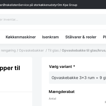
ter
Ønskelisten
Service på storkøkkenudstyr
Om Kpa Group
Køkkenmaskiner
Isenkram
Stålvarer & reoler
P
 rengøring
/
Opvaskebakker
/
Til glas
/
Opvaskebakke til glas/krus
variant
per til
Mængderabat
Antal