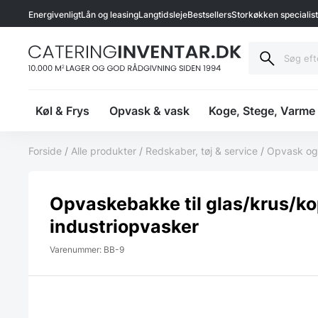
Energivenligt
Lån og leasing
Langtidsleje
Bestsellers
Storkøkken specialis
Køl & Frys
Opvask & vask
Koge, Stege, Varme
Forside
/
Alle produkter
/
Redskaber, tøj & service
/
Opvask og
Opvaskebakke til glas/krus/kop
industriopvasker
Varenummer: BB-9