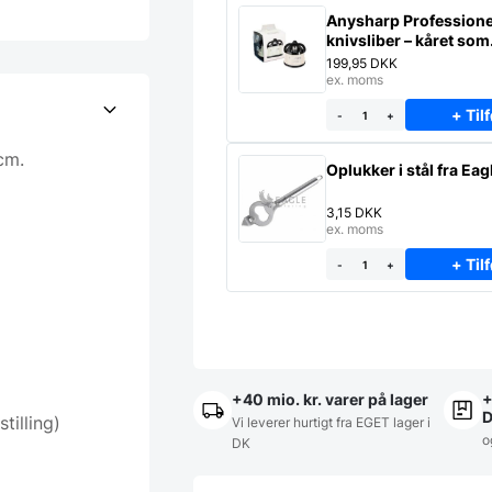
Anysharp Professione
knivsliber – kåret som
verdens bedste
199,95
DKK
ex. moms
+ Tilf
-
+
cm.
Oplukker i stål fra Eag
3,15
DKK
ex. moms
+ Tilf
-
+
+40 mio. kr. varer på lager
+
tilling)
Vi leverer hurtigt fra EGET lager i
o
DK