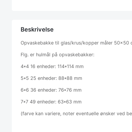
Beskrivelse
Opvaskebakke til glas/krus/kopper måler 50×50 
Flg. er hulmål på opvaskebakker:
4*4 16 enheder: 114*114 mm
5*5 25 enheder: 88*88 mm
6*6 36 enheder: 76*76 mm
7*7 49 enheder: 63*63 mm
(farve kan variere, noter eventuelle ønsker ved bes