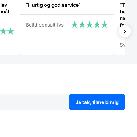
lev
“Hurtig og god service”
“Telef
smål.
betjeni
med pil
Build consult Ivs
fantast
vil gle
igen.”
Svend
Ja tak, tilmeld mig