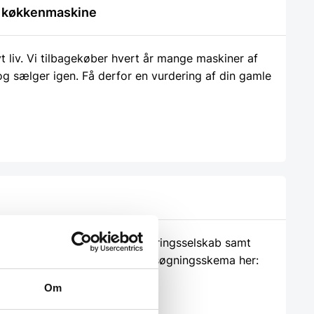
le køkkenmaskine
liv. Vi tilbagekøber hvert år mange maskiner af
 og sælger igen. Få derfor en vurdering af din gamle
ieret har vi både eget finansieringsselskab samt
 findes vores beregner og ansøgningsskema her:
Om