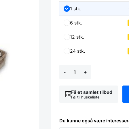
1 stk.
6 stk.
12 stk.
24 stk.
Opvaskebakke
-
+
til
glas/krus/kopper
til
industriopvasker
Få et samlet tilbud
antal
Føj til huskeliste
Du kunne også være interesser