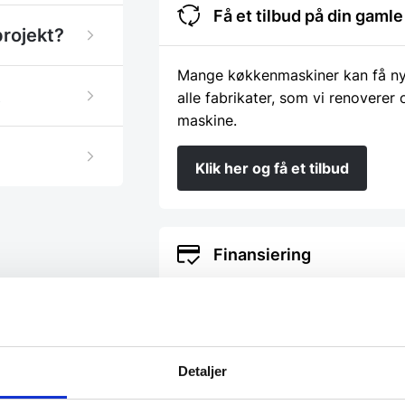
Få et tilbud på din gam
projekt?
Mange køkkenmaskiner kan få nyt 
alle fabrikater, som vi renoverer
maskine.
Klik her og få et tilbud
Finansiering
Ønsker du at få dine varer finans
eksterne samarbejdspartnere. Du
Detaljer
Beregn og ansøg her