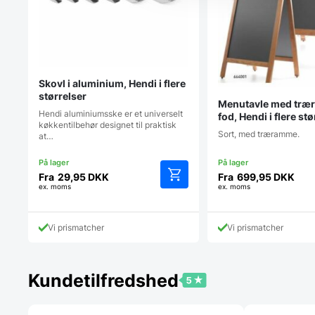
Skovl i aluminium, Hendi i flere
størrelser
Menutavle med træ
Hendi aluminiumsske er et universelt
fod, Hendi i flere st
køkkentilbehør designet til praktisk
Sort, med træramme.
at…
Fra
29,95
DKK
Fra
699,95
DKK
ex. moms
ex. moms
Dette
vare
har
Vi prismatcher
Vi prismatcher
flere
varianter.
Mulighederne
kan
Kundetilfredshed
vælges
på
varesiden