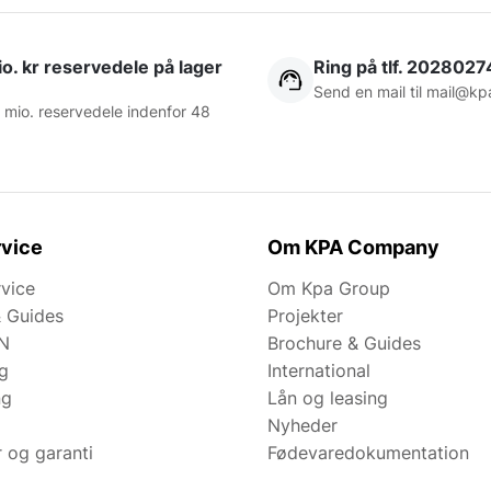
o. kr reservedele på lager
Ring på tlf. 2028027
Send en mail til
mail@kp
 mio. reservedele indenfor 48
vice
Om KPA Company
rvice
Om Kpa Group
& Guides
Projekter
N
Brochure & Guides
ng
International
ng
Lån og leasing
Nyheder
r og garanti
Fødevaredokumentation