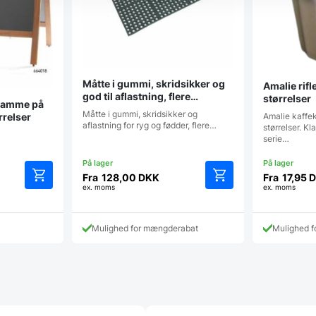
Måtte i gummi, skridsikker og
Amalie rifle
god til aflastning, flere
størrelser
ramme på
størrelser
Måtte i gummi, skridsikker og
Amalie kaffek
ørrelser
aflastning for ryg og fødder, flere…
størrelser. Kl
serie…
Fra
128,00
DKK
Fra
17,95
D
ex. moms
ex. moms
Dette
Dette
vare
vare
har
har
Mulighed for mængderabat
Mulighed 
flere
flere
varianter.
varianter.
Mulighederne
Mulighederne
kan
kan
vælges
vælges
på
på
varesiden
varesiden