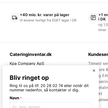
+40 mio. kr. varer på lager
+1 mi
i DK
Vi leverer hurtigt fra EGET lager i DK
og 1,5
timer
Cateringinventar.dk
Kundeser
Kpa Company ApS
Tilmeld se
Rømersvej 33
Brochure 
x
7430 Ikast
Faq og EA
Bliv ringet op
Finansieri
Tlf.
20280274
Ring til os på tlf. 20 28 02 74 eller notér dit
Kortbetali
nummer nedenfor, så kontakter vi dig.
Kontakt
Mail:
mail@kpa.dk
Navn
*
Betingelse
CVR. 18066904