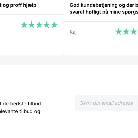
t og proff hjælp”
God kundebetjening og der b
svaret høfligt på mine spørg
Kaj
l de bedste tilbud.
elevante tilbud og