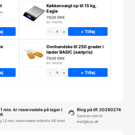
l
Køkkenvægt op til 15 kg,
Eagle
79,00
DKK
ex. moms
øj
+ Tilføj
-
+
le
Ovnhandske til 250 grader i
læder BASIC (sætpris)
79,00
DKK
ex. moms
øj
+ Tilføj
-
+
1 mio. kr reservedele på lager i
Ring på tlf. 20280274
DK
Send en mail til
g 1,5 mio. reservedele indenfor 48 timer
mail@kpa.dk