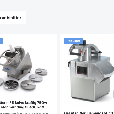
grøntsnitter
t
Populært
ter m/ 5 knive kraftig 750w
stor munding til 400 kg/t
Grøntsnitter, Sammic CA-31
køkkenet med denne professionelle