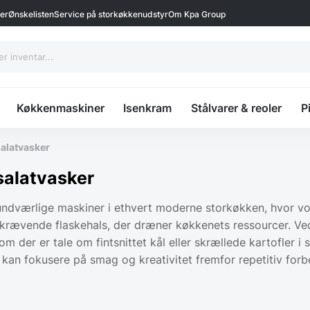
ter
Ønskelisten
Service på storkøkkenudstyr
Om Kpa Group
Køkkenmaskiner
Isenkram
Stålvarer & reoler
P
salatvasker
 salatvasker
uundværlige maskiner i ethvert moderne storkøkken, hvor vo
dskrævende flaskehals, der dræner køkkenets ressourcer. Ved
 om der er tale om fintsnittet kål eller skrællede kartofler
kan fokusere på smag og kreativitet fremfor repetitiv forb