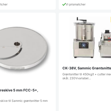
atcher
Vi prismatcher
CK-38V, Sammic Grøntsnitt
Grøntsnitter til 450kg/t + cutter med
skål. 230Vvariabel…
reskive 5 mm FCC-5+,
skive til Sammic grøntsnitter 5 mm