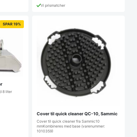
Vi prismatcher
SPAR 19%
er
 8 liter
Cover til quick cleaner QC-10, Sammic
Cover til quick cleaner fra Sammic10
mmKombineres med base (varenummer:
1010359)