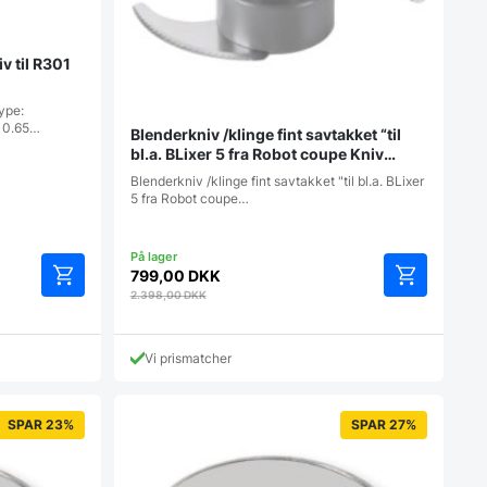
iv til R301
ype:
: 0.65…
Blenderkniv /klinge fint savtakket “til
bl.a. BLixer 5 fra Robot coupe Kniv
Fintakket Blixer 5 Plus (70011301)
Blenderkniv /klinge fint savtakket "til bl.a. BLixer
5 fra Robot coupe…
799,00
DKK
2.398,00
DKK
Vi prismatcher
SPAR 23%
SPAR 27%