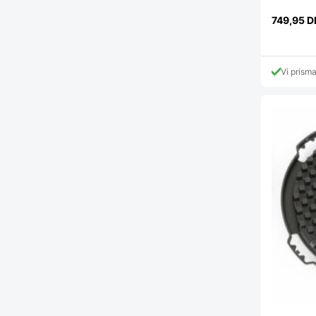
749,95
D
Vi prism