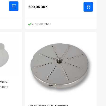
699,95
DKK
Vi prismatcher
 Hendi
231852
Fin rivejern SHF, Sammic