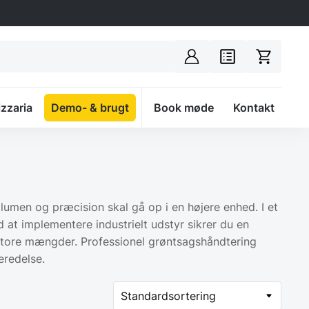
izzaria
Demo- & brugt
Spacer
Book møde
Kontakt
lumen og præcision skal gå op i en højere enhed. I et
 at implementere industrielt udstyr sikrer du en
 i store mængder. Professionel grøntsagshåndtering
eredelse.