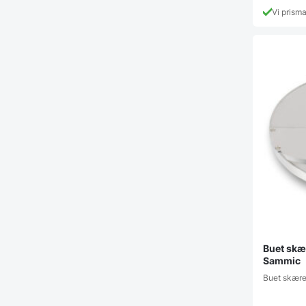
Vi prism
Buet skæ
Sammic
Buet skære