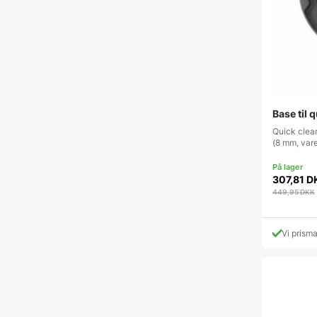
Base til
Quick clea
(8 mm, var
307,81
D
449,95
DKK
Vi prism