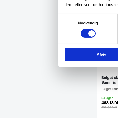
dem, eller som de har indsaml
Samtykkevalg
Nødvendig
Afvis
Bølget s
Sammic
Bølget skæ
468,13
D
599,00
DKK