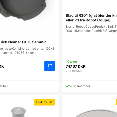
Blad til R301 (glat blender kn
eller R3 fra Robot Coupe)
Brand: Robot CoupeProdukt: KnivT
R301UMateriale: Rustfrit StålVægt
 quick cleaner GCH, Sammic
ner baseKombineres med enten QC-8
enummer 1010361) eller…
KK
747,37
DKK
998,00
DKK
atcher
Vi prismatcher
SPAR 25%