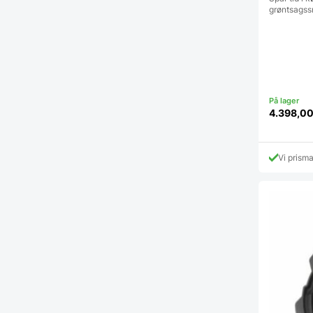
grøntsagssn
4.398,0
Vi prism