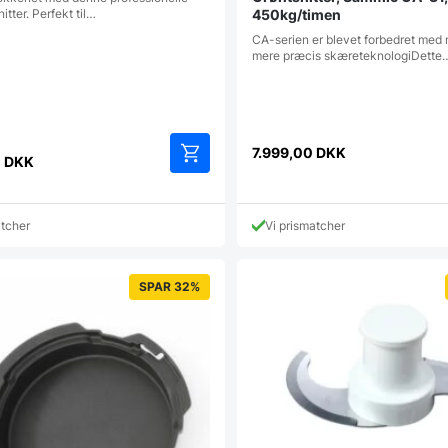
itter. Perfekt til…
450kg/timen
CA-serien er blevet forbedret med 
mere præcis skæreteknologiDette
7.999,00
DKK
0
DKK
atcher
Vi prismatcher
SPAR 32%