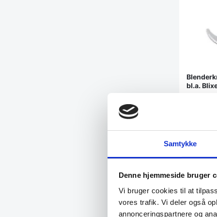
Blenderkn
bl.a. Bli
Blenderkniv
fintakket b
Samtykke
1.793,75
2.398,00
DK
Denne hjemmeside bruger c
Vi bruger cookies til at tilpas
Vi prism
vores trafik. Vi deler også 
annonceringspartnere og anal