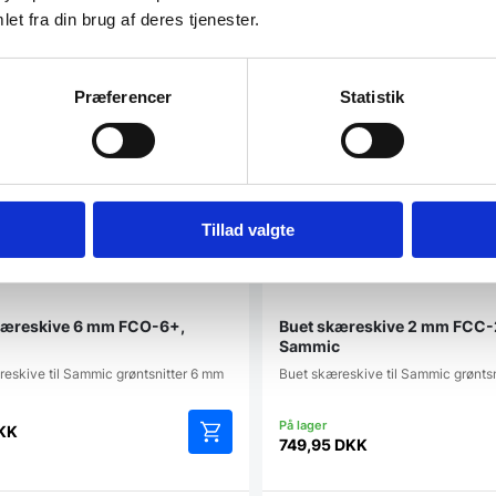
SPAR 22%
et fra din brug af deres tjenester.
Præferencer
Statistik
Tillad valgte
kæreskive 6 mm FCO-6+,
Buet skæreskive 2 mm FCC-
Sammic
reskive til Sammic grøntsnitter 6 mm
Buet skæreskive til Sammic grønts
KK
749,95
DKK