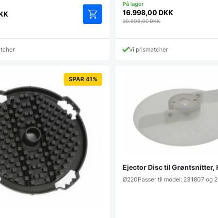
16.998,00
DKK
KK
20.998,00
DKK
atcher
Vi prismatcher
SPAR 41%
Ejector Disc til Grøntsnitter,
Ø220Passer til model: 231807 og 