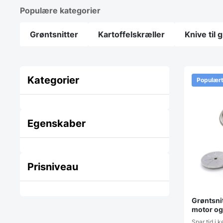
Populære kategorier
Grøntsnitter
Kartoffelskræller
Knive til 
Kategorier
Populær
Egenskaber
Prisniveau
Grøntsnit
motor og 
Spar tid i 