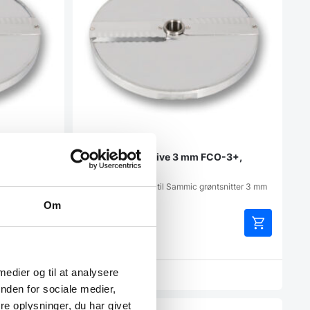
O-2+,
Bølget skæreskive 3 mm FCO-3+,
Sammic
tsnitter 2 mm
Bølget skæreskive til Sammic grøntsnitter 3 mm
Om
439,00
DKK
599,00
DKK
 medier og til at analysere
Vi prismatcher
nden for sociale medier,
e oplysninger, du har givet