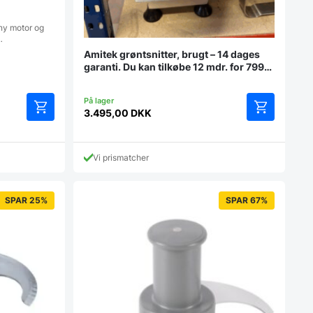
ny motor og
…
Amitek grøntsnitter, brugt – 14 dages
garanti. Du kan tilkøbe 12 mdr. for 799
kr.
3.495,00
DKK
Vi prismatcher
SPAR 25%
SPAR 67%