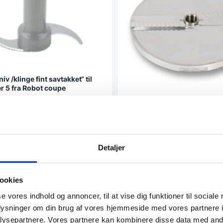
iv /klinge fint savtakket“ til
xer 5 fra Robot coupe
 til bla. Blixer 5 fra Robot CoupeMed
lad
Bølget skæreskive 2 mm FC
Sammic
Bølget skæreskive til Sammic grøn
Detaljer
DKK
459,38
DKK
K
599,00
DKK
ookies
se vores indhold og annoncer, til at vise dig funktioner til sociale
atcher
Vi prismatcher
oplysninger om din brug af vores hjemmeside med vores partnere i
ysepartnere. Vores partnere kan kombinere disse data med andr