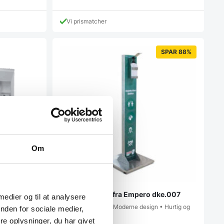
Vi prismatcher
SPAR 88%
Om
o UM 30 L,
Spritdispencer fra Empero dke.007
 medier og til at analysere
• Rustfrit stålhus • Moderne design • Hurtig og
nden for sociale medier,
nem opsætning •…
nkluderet
e oplysninger, du har givet