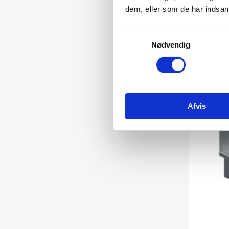
dem, eller som de har indsaml
1.599,0
Samtykkevalg
Nødvendig
Vi prism
Afvis