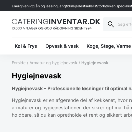
Energivenligt
Lån og leasing
Langtidsleje
Bestsellers
Storkøkken specialis
Køl & Frys
Opvask & vask
Koge, Stege, Varme
Forside
/
Armatur og hygiejnevask
/
Hygiejnevask
Hygiejnevask
Hygiejnevask – Professionelle løsninger til optimal 
Hygiejnevask er en afgørende del af køkkenet, hvor re
armaturer og hygiejnestationer, der sikrer optimal hå
holdbare, så du kan opretholde et rent og sikkert arbe