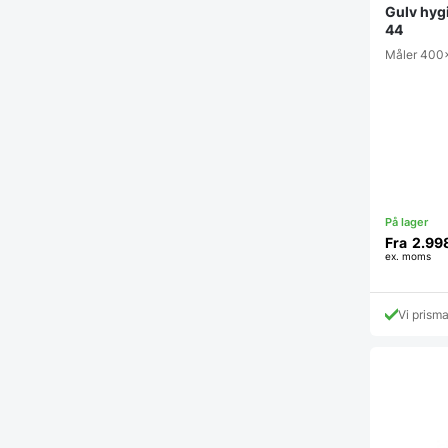
Gulv hyg
44
Måler 40
Fra
2.99
ex. moms
Vi prism