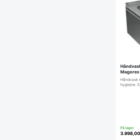
Håndvask
Magorex
Håndvask me
hygiejne. 
3.998,0