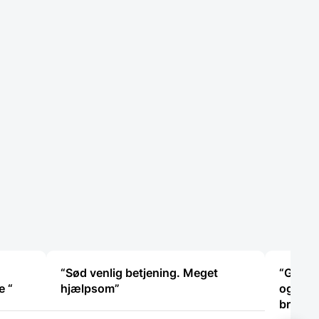
“Sød venlig betjening. Meget
“Glade 
hjælpsom – super god service “
hjælpsom”
og for 
bravør