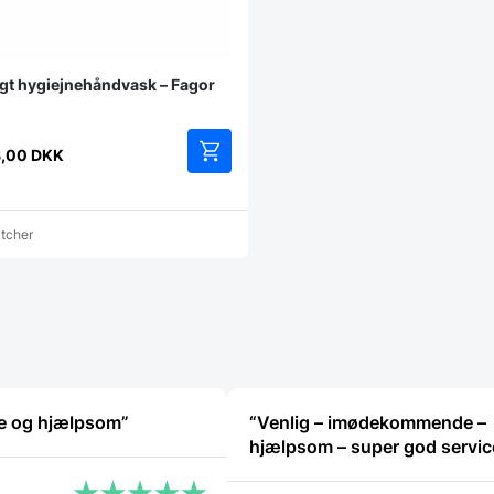
 hygiejnehåndvask – Fagor
8,00
DKK
Dette
vare
har
atcher
flere
varianter.
Mulighederne
kan
vælges
på
varesiden
nke og hjælpsom”
“Venlig – imødekommende –