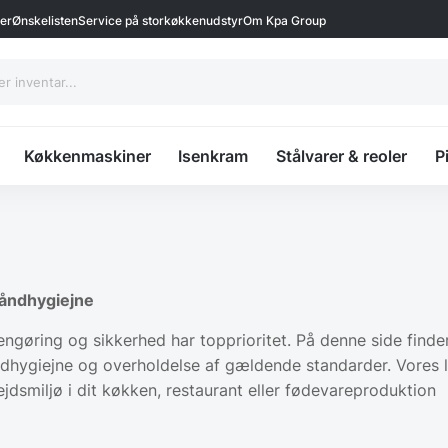
ter
Ønskelisten
Service på storkøkkenudstyr
Om Kpa Group
Køkkenmaskiner
Isenkram
Stålvarer & reoler
P
håndhygiejne
ngøring og sikkerhed har topprioritet. På denne side finde
ndhygiejne og overholdelse af gældende standarder. Vores l
jdsmiljø i dit køkken, restaurant eller fødevareproduktion