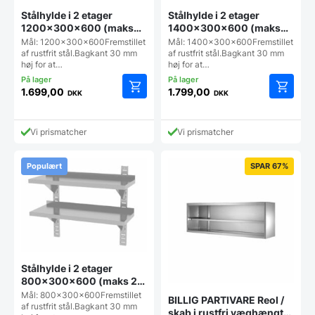
Stålhylde i 2 etager
Stålhylde i 2 etager
1200x300x600 (maks
1400x300x600 (maks
25 kg pr hylde), Hendi
25 kg pr hylde), Hendi
Mål: 1200x300x600Fremstillet
Mål: 1400x300x600Fremstillet
af rustfrit stål.Bagkant 30 mm
af rustfrit stål.Bagkant 30 mm
høj for at…
høj for at…
1.699,00
1.799,00
DKK
DKK
Vi prismatcher
Vi prismatcher
Populært
SPAR 67%
Stålhylde i 2 etager
800x300x600 (maks 25
kg pr hylde), Hendi
Mål: 800x300x600Fremstillet
BILLIG PARTIVARE Reol /
af rustfrit stål.Bagkant 30 mm
skab i rustfri væghængt