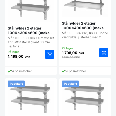
Stålhylde i 2 etager
1000x400x600 (maks
Stålhylde i 2 etager
25 kg pr m2), Hendi
1000x300x600 (maks
Mål: 1000x400x(H)600 Dobbelt
væghylde, justerbar, med 2…
25 kg pr hylde), Hendi
Mål: 1000x300x600Fremstillet
af rustfrit stålBagkant 30 mm
høj for at…
1.798,00
DKK
1.498,00
DKK
2.198,00
DKK
Vi prismatcher
Vi prismatcher
Populært
Populært