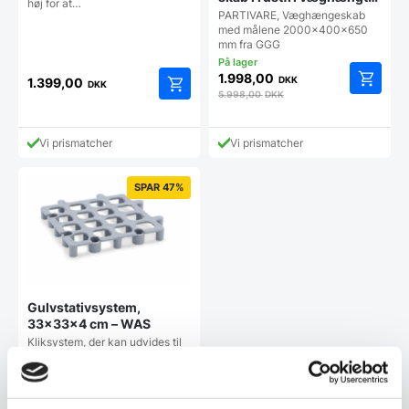
høj for at…
2000x400x650 mm –
PARTIVARE, Væghængeskab
GGG
med målene 2000x400x650
mm fra GGG
1.998,00
DKK
1.399,00
DKK
5.998,00
DKK
Vi prismatcher
Vi prismatcher
SPAR 47%
Gulvstativsystem,
33x33x4 cm – WAS
Kliksystem, der kan udvides til
enhver størrelse God
luftcirkulation Statisk…
42,49
DKK