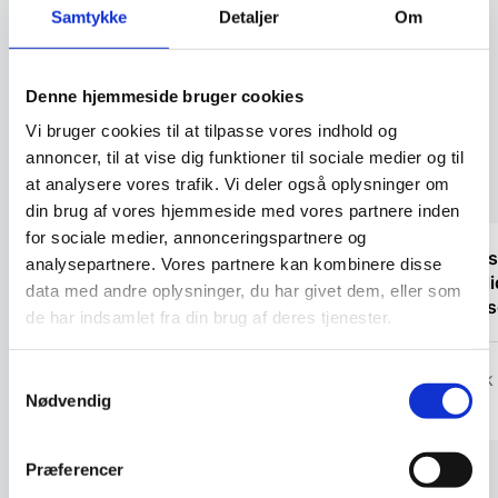
Samtykke
Detaljer
Om
79,95
DKK
Vi prismatcher
Denne hjemmeside bruger cookies
Vi bruger cookies til at tilpasse vores indhold og
annoncer, til at vise dig funktioner til sociale medier og til
Kundetilfredshed
at analysere vores trafik. Vi deler også oplysninger om
din brug af vores hjemmeside med vores partnere inden
for sociale medier, annonceringspartnere og
“Ekspert i hvidevarer “
“Fedt s
analysepartnere. Vores partnere kan kombinere disse
købe li
data med andre oplysninger, du har givet dem, eller som
hjælp
de har indsamlet fra din brug af deres tjenester.
Kris
Henrik
Samtykkevalg
Nødvendig
Præferencer