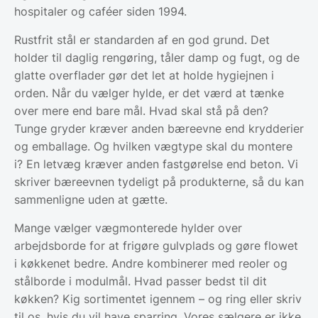
hospitaler og caféer siden 1994.
Rustfrit stål er standarden af en god grund. Det
holder til daglig rengøring, tåler damp og fugt, og de
glatte overflader gør det let at holde hygiejnen i
orden. Når du vælger hylde, er det værd at tænke
over mere end bare mål. Hvad skal stå på den?
Tunge gryder kræver anden bæreevne end krydderier
og emballage. Og hvilken vægtype skal du montere
i? En letvæg kræver anden fastgørelse end beton. Vi
skriver bæreevnen tydeligt på produkterne, så du kan
sammenligne uden at gætte.
Mange vælger vægmonterede hylder over
arbejdsborde for at frigøre gulvplads og gøre flowet
i køkkenet bedre. Andre kombinerer med reoler og
stålborde i modulmål. Hvad passer bedst til dit
køkken? Kig sortimentet igennem – og ring eller skriv
til os, hvis du vil have sparring. Vores sælgere er ikke