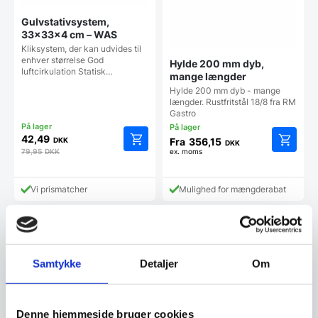
Gulvstativsystem,
33x33x4 cm – WAS
Kliksystem, der kan udvides til
enhver størrelse God
Hylde 200 mm dyb,
luftcirkulation Statisk…
mange længder
Hylde 200 mm dyb - mange
længder. Rustfritstål 18/8 fra RM
Gastro
42,49
DKK
Fra
356,15
DKK
79,95
DKK
ex. moms
Dette
vare
har
Vi prismatcher
Mulighed for mængderabat
flere
varianter
Mulighe
kan
vælges
på
Samtykke
Detaljer
Om
vareside
Hylde med 2 beslag
Denne hjemmeside bruger cookies