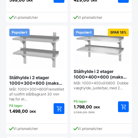
DKK
DKK
Vi prismatcher
Vi prismatcher
Populært
Populært
SPAR 18%
Stålhylde i 2 etager
1000x400x600 (maks
Stålhylde i 2 etager
25 kg pr m2), Hendi
1000x300x600 (maks
Mål: 1000x400x(H)600 Dobbelt
væghylde, justerbar, med 2…
25 kg pr hylde), Hendi
Mål: 1000x300x600Fremstillet
af rustfrit stålBagkant 30 mm
høj for at…
1.798,00
DKK
1.498,00
DKK
2.198,00
DKK
Vi prismatcher
Vi prismatcher