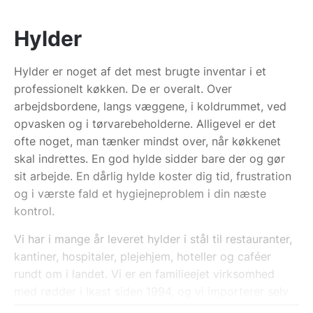
Hylder
Hylder er noget af det mest brugte inventar i et
professionelt køkken. De er overalt. Over
arbejdsbordene, langs væggene, i koldrummet, ved
opvasken og i tørvarebeholderne. Alligevel er det
ofte noget, man tænker mindst over, når køkkenet
skal indrettes. En god hylde sidder bare der og gør
sit arbejde. En dårlig hylde koster dig tid, frustration
og i værste fald et hygiejneproblem i din næste
kontrol.
Vi har i mange år leveret hylder i stål til restauranter,
kantiner, hospitaler, plejehjem, hoteller og caféer
rundt om i landet. Vi er en familieejet virksomhed
med rødder i Ikast siden 1994, og vi importerer selv
fra europæiske fabrikker. Det giver os kontrol over