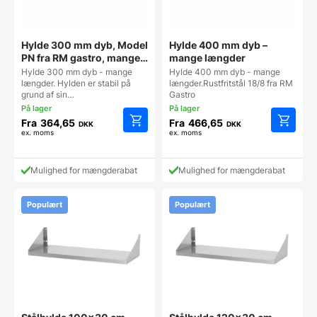
Hylde 300 mm dyb, Model
Hylde 400 mm dyb –
PN fra RM gastro, mange
mange længder
længder
Hylde 300 mm dyb - mange
Hylde 400 mm dyb - mange
længder. Hylden er stabil på
længder.Rustfritstål 18/8 fra RM
grund af sin…
Gastro
Fra
364,65
Fra
466,65
DKK
DKK
ex. moms
ex. moms
Dette
Dette
vare
vare
har
har
Mulighed for mængderabat
Mulighed for mængderabat
flere
flere
varianter.
varianter
Mulighederne
Mulighe
Populært
Populært
kan
kan
vælges
vælges
på
på
varesiden
vareside