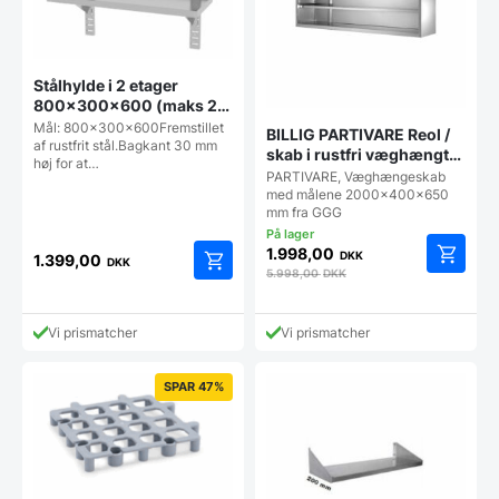
Stålhylde i 2 etager
800x300x600 (maks 25
kg pr hylde), Hendi
Mål: 800x300x600Fremstillet
BILLIG PARTIVARE Reol /
af rustfrit stål.Bagkant 30 mm
skab i rustfri væghængt
høj for at…
2000x400x650 mm –
PARTIVARE, Væghængeskab
GGG
med målene 2000x400x650
mm fra GGG
1.998,00
DKK
1.399,00
DKK
5.998,00
DKK
Vi prismatcher
Vi prismatcher
SPAR 47%