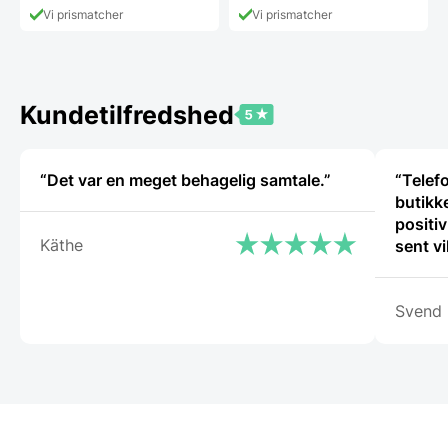
Vi prismatcher
Vi prismatcher
Kundetilfredshed
“Det var en meget behagelig samtale.”
“Telef
butikke
positiv
Käthe
sent v
igen.”
Svend