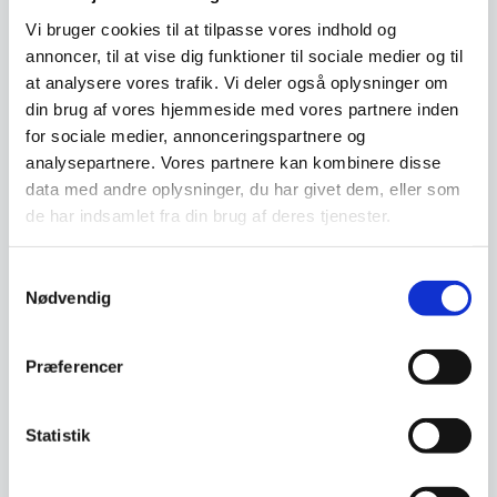
1000x300x(H)250 mm,
Hendi
Mål: 1000x300x(H)250Fremstillet
Vi bruger cookies til at tilpasse vores indhold og
af rustfrit stål.Splashback 30
annoncer, til at vise dig funktioner til sociale medier og til
mm høj…
at analysere vores trafik. Vi deler også oplysninger om
din brug af vores hjemmeside med vores partnere inden
Hylde 2600×300
for sociale medier, annonceringspartnere og
Hylde 2600x300
analysepartnere. Vores partnere kan kombinere disse
849,95
data med andre oplysninger, du har givet dem, eller som
DKK
1.995,00
DKK
de har indsamlet fra din brug af deres tjenester.
Vi prismatcher
Vi prismatcher
Samtykkevalg
Nødvendig
SPAR 18%
Præferencer
Statistik
Hylde med 2 beslag
Hylde med 2 beslag
1200x300x(H)250 mm,
1400x300x(H)250 mm,
Hendi
Hendi
Mål: 1200x300x(H)250Fremstillet
Mål: 1400x300x(H)250Fremstillet