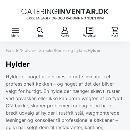
Menu
Søg
Konto
Varelister
Kurv
Forside
/
Stålvarer & reoler
/
Reoler og hylder
/
Hylder
Hylder
Hylder er noget af det mest brugte inventar i et
professionelt køkken – og noget af det der bliver
valgt for hurtigt. En hylde der hænger skævt, ruster
ved opvasken eller ikke kan bære vægten af en fyldt
GN-bakke, skaber problemer fra dag ét. Vi har et
bredt udvalg af hylder i rustfrit stål, vægmonterede
løsninger og konsoller til professionelle køkkener –
og vi har solgt dem til restauranter, kantiner,