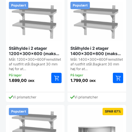
Populært
Populært
Stålhylde i 2 etager
Stålhylde i 2 etager
1200x300x600 (maks
1400x300x600 (maks
25 kg pr hylde), Hendi
25 kg pr hylde), Hendi
Mål: 1200x300x600Fremstillet
Mål: 1400x300x600Fremstillet
af rustfrit stål.Bagkant 30 mm
af rustfrit stål.Bagkant 30 mm
høj for at…
høj for at…
1.699,00
1.799,00
DKK
DKK
Vi prismatcher
Vi prismatcher
Populært
SPAR 67%