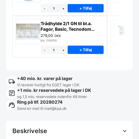
+ Tilføj
-
+
Trådhylde 2/1 GN til bl.a.
S
Fagor, Basic, Tecnodom
m
industrikøleskabe
279,00
1
DKK
ex. moms
e
+ Tilføj
-
+
+40 mio. kr. varer på lager
Vi leverer hurtigt fra EGET lager i DK
+1 mio. kr reservedele på lager i DK
og 1,5 mio. reservedele indenfor 48 timer
Ring på tlf. 20280274
Send en mail til
mail@kpa.dk
Beskrivelse