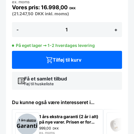
ex. moms
16.998,00
DKK
(
21.247,50
DKK
inkl. moms)
blæstkøler
-
+
fra
diamond,
med
På eget lager ➞ 1-2 hverdages levering
kosmetisk
skade,
demomodel
Tilføj til kurv
antal
Få et samlet tilbud
Føj til huskeliste
Du kunne også være interesseret i…
1 års ekstra garanti (2 år i alt)
S
på nye varer. Prisen er for
k
ekstra garanti på ét produkt
999,00
4
DKK
ex. moms
e