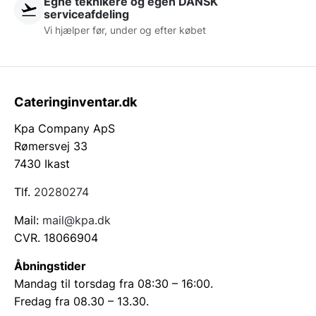
Egne teknikere og egen DANSK
serviceafdeling
Vi hjælper før, under og efter købet
Cateringinventar.dk
Kpa Company ApS
Rømersvej 33
7430 Ikast
Tlf.
20280274
Mail:
mail@kpa.dk
CVR. 18066904
Åbningstider
Mandag til torsdag fra 08:30 – 16:00.
Fredag fra 08.30 – 13.30.