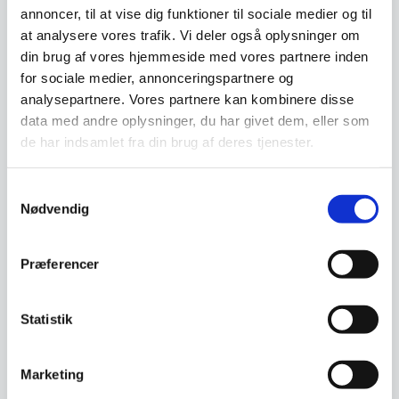
annoncer, til at vise dig funktioner til sociale medier og til
at analysere vores trafik. Vi deler også oplysninger om
din brug af vores hjemmeside med vores partnere inden
for sociale medier, annonceringspartnere og
UP-451, Lagerkøleskab i
analysepartnere. Vores partnere kan kombinere disse
Hvid fra Fagor **
data med andre oplysninger, du har givet dem, eller som
TOPKVALITET **
Vores bedste industrikøleskabe-
Industrikøleskab **
og fryseskabe kommer fra
de har indsamlet fra din brug af deres tjenester.
TOPMODEL ** Fagor AUP-
Fagor. Faktisk er…
11G LC OP, højre hængslet
Vores bedste køleprodukter
kommer fra Fagor, som igennem
Samtykkevalg
de sidste 5 år har…
Nødvendig
14.998,00
5.998,00
DKK
DKK
ex. moms
ex. moms
Præferencer
Vi prismatcher
Vi prismatcher
Statistik
SPAR 15%
Marketing