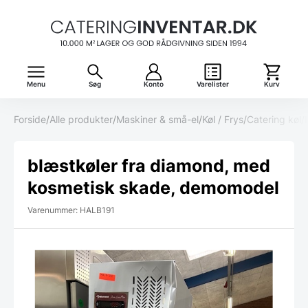
Menu
Søg
Konto
Varelister
Kurv
Forside
/
Alle produkter
/
Maskiner & små-el
/
Køl / Frys
/
Catering køl
/
blæstkøler fra diamond, med
kosmetisk skade, demomodel
Varenummer: HALB191