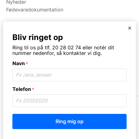
Nyheder
Fødevaredokumentation
x
Kategorier
Bliv ringet op
Maskiner
Ring til os på tlf. 20 28 02 74 eller notér dit
Koge/varme/stege
nummer nedenfor, så kontakter vi dig.
Bageri
Navn
Opvask
*
Opbevaring
Virksomhedstype
Telefon
*
© Copyright. All rights reserved.